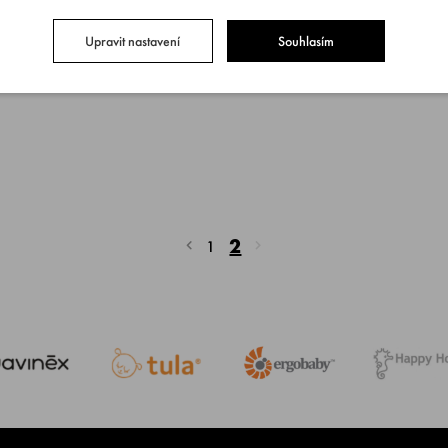
Upravit nastavení
Souhlasím
2
1