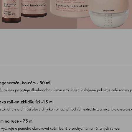
egenerační balzám - 50 ml
Suavinex poskytuje dlouhodobou úlevu a zklidnění oslabené pokožce celé rodiny p
a roll-on zklidňující -15 ml
klidňuje a přináší úlevu díky kombinaci přírodních extraktů z arniky, bio ovsa a ex
 na ruce - 75 ml
ě vyživuje a pomáhá obnovovat kožní bariéru suchých a namáhaných rukou.