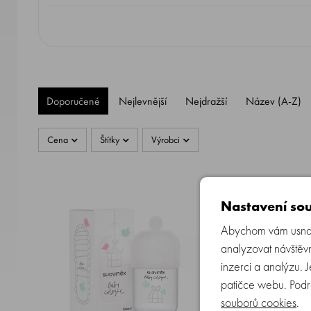
Doporučené
Nejlevnější
Nejdražší
Název (A-Z)
Cena
Štítky
Výrobci
Nastavení sou
Abychom vám usnadn
analyzovat návštěvn
inzerci a analýzu. 
patičce webu. Podr
souborů cookies
.