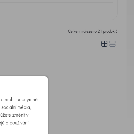
Celkem nalezeno
21
produktů
u a mohli anonymně
 sociální média,
můžete změnit v
ajů
a
používání