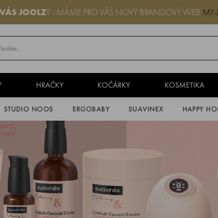
 VÁS JOOLZ
? - MÁME PRO VÁS NOVÝ BRANDOVÝ WEB
MY-
Y
HRAČKY
KOČÁRKY
KOSMETIKA
STUDIO NOOS
ERGOBABY
SUAVINEX
HAPPY HO