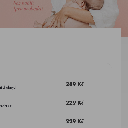
289 Kč
ři drobných
229 Kč
traktu z
229 Kč