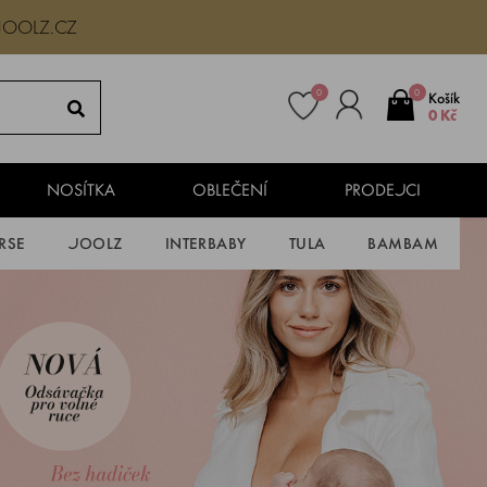
JOOLZ.CZ
0
0
Košík
0 Kč
NOSÍTKA
OBLEČENÍ
PRODEJCI
RSE
JOOLZ
INTERBABY
TULA
BAMBAM