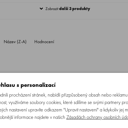
Zobrazit
další 3 produkty
Název (Z-A)
Hodnocení
hlasu s personalizací
ili procházení stránek, nabídli přizpůsobený obsah nebo reklam
ost, využíváme soubory cookies, které sdílíme se svými partnery pro
Jejich nastavení upravíte odkazem "Upravit nastavení" a kdykoliv jej 
obnější informace najdete v našich
Zásadách ochrany osobních úd