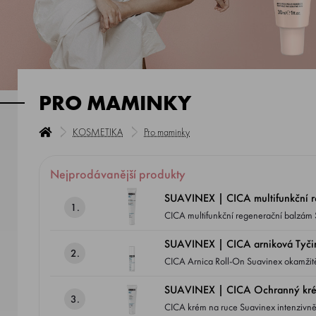
PRO MAMINKY
KOSMETIKA
Pro maminky
Nejprodávanější produkty
SUAVINEX | CICA multifunkční r
1.
CICA multifunkční regenerační balzám 
podrážděních.
SUAVINEX | CICA arniková Tyčink
2.
CICA Arnica Roll-On Suavinex okamžitě z
australského medu Manuka.
SUAVINEX | CICA Ochranný krém
3.
CICA krém na ruce Suavinex intenzivn