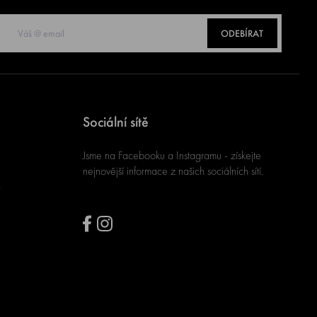
ODEBÍRAT
Sociální sítě
Jsme na Facebooku a Instagramu - získejte
nejnovější informace z našich sociálních sítí.