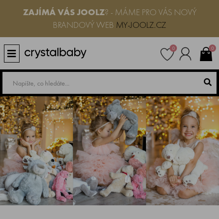
ZAJÍMÁ VÁS JOOLZ
? - MÁME PRO VÁS NOVÝ
BRANDOVÝ WEB
MY-JOOLZ.CZ
0
0