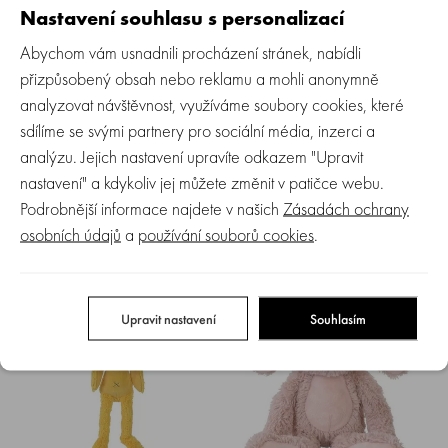
Nastavení souhlasu s personalizací
Abychom vám usnadnili procházení stránek, nabídli
přizpůsobený obsah nebo reklamu a mohli anonymně
analyzovat návštěvnost, využíváme soubory cookies, které
sdílíme se svými partnery pro sociální média, inzerci a
analýzu. Jejich nastavení upravíte odkazem "Upravit
Happy Horse | Králíček Richie
Happy Horse | hudební králíček
nastavení" a kdykoliv jej můžete změnit v patičce webu.
sytě modrý Tiny velikost: 28 cm
Richie okrový velikost: 34 cm
Podrobnější informace najdete v našich
Zásadách ochrany
osobních údajů
a
používání souborů cookies
.
Skladem > 5 ks
Skladem > 5 ks
359 Kč
629 Kč
Upravit nastavení
Souhlasím