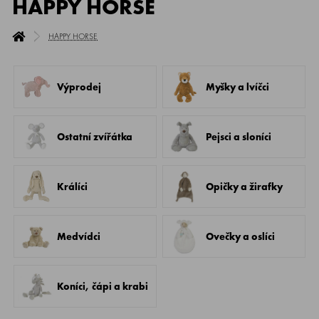
HAPPY HORSE
HAPPY HORSE
Výprodej
Myšky a lvíčci
Ostatní zvířátka
Pejsci a sloníci
Králíci
Opičky a žirafky
Medvídci
Ovečky a oslíci
Koníci, čápi a krabi