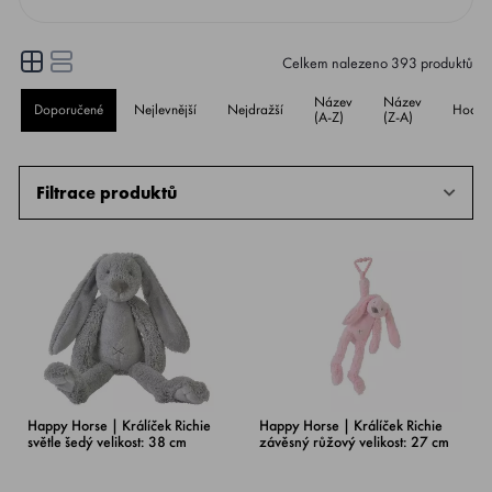
Celkem nalezeno
393
produktů
Název
Název
Doporučené
Nejlevnější
Nejdražší
Hodno
(A-Z)
(Z-A)
Filtrace produktů
Happy Horse | Králíček Richie
Happy Horse | Králíček Richie
světle šedý velikost: 38 cm
závěsný růžový velikost: 27 cm