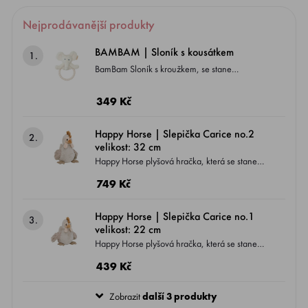
Nejprodávanější produkty
BAMBAM | Sloník s kousátkem
1.
BamBam Sloník s kroužkem, se stane
nepostradatelným kamarádem Vašeho
miminka od narození a může ho provázet až k
349 Kč
dětským krůčkům.
Happy Horse | Slepička Carice no.2
2.
velikost: 32 cm
Happy Horse plyšová hračka, která se stane
nepostradatelným kamarádem Vašeho
749 Kč
miminka od narození a může ho provázet až k
dětským krůčkům.
Happy Horse | Slepička Carice no.1
3.
velikost: 22 cm
Happy Horse plyšová hračka, která se stane
nepostradatelným kamarádem Vašeho
439 Kč
miminka od narození a může ho provázet až k
dětským krůčkům.
Zobrazit
další 3 produkty