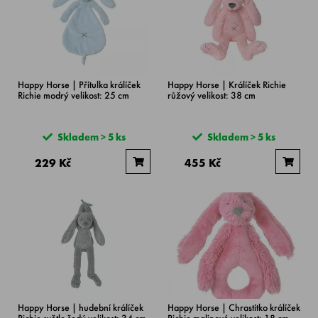
Happy Horse | Přítulka králíček
Happy Horse | Králíček Richie
Richie modrý velikost: 25 cm
růžový velikost: 38 cm
Skladem > 5 ks
Skladem > 5 ks
229 Kč
455 Kč
Happy Horse | hudební králíček
Happy Horse | Chrastítko králíček
Richie světle šedý velikost: 34 cm
Richie malinové velikost: 18 cm