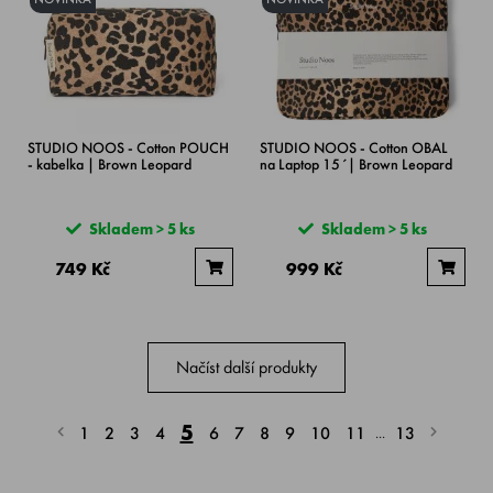
STUDIO NOOS - Cotton POUCH
STUDIO NOOS - Cotton OBAL
- kabelka | Brown Leopard
na Laptop 15´| Brown Leopard
Skladem > 5 ks
Skladem > 5 ks
749 Kč
999 Kč
Načíst další produkty
5
1
2
3
4
6
7
8
9
10
11
13
...