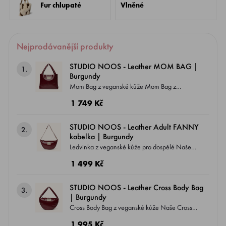
Fur chlupaté
Vlněné
Nejprodávanější produkty
STUDIO NOOS - Leather MOM BAG |
1.
Burgundy
Mom Bag z veganské kůže Mom Bag z
veganské kůže dodá vašemu oblíbenému
1 749 Kč
každodennímu doplňku luxusní vzhled
připomínající pravou kůži. Prostorná hlavní
STUDIO NOOS - Leather Adult FANNY
2.
přihrádka nemá zip ani vnitřní kapsy, takže
kabelka | Burgundy
budete mít ke všem věcem rychlý a snadný
Ledvinka z veganské kůže pro dospělé Naše
přístup. Pro lepší organizaci drobností můžete
ledvinka z veganské kůže zaujme luxusním
1 499 Kč
tašku doplnit o Pouch nebo Toiletry Bag . Díky
vzhledem připomínajícím pravou kůži a
dlouhým uchům lze tašku pohodlně zavěsit na
zároveň nabízí maximální praktičnost pro
STUDIO NOOS - Leather Cross Body Bag
3.
kočárek nebo nosit přes rameno. Je ideálním
každodenní použití. Je kompaktní, ale
| Burgundy
společníkem pro každý den i všechny vaše
dostatečně prostorná, aby pojala všechny vaše
Cross Body Bag z veganské kůže Naše Cross
cesty.
nezbytnosti. Má nastavitelný popruh a hlavní
Body Bag z veganské kůže zaujme luxusním
1 995 Kč