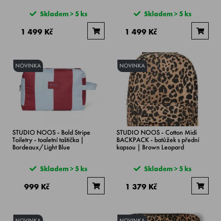
Skladem > 5 ks
Skladem > 5 ks
1 499 Kč
1 499 Kč
NOVINKA
NOVINKA
STUDIO NOOS - Bold Stripe
STUDIO NOOS - Cotton Midi
Toiletry - toaletní taštička |
BACKPACK - batůžek s přední
Bordeaux/Light Blue
kapsou | Brown Leopard
Skladem > 5 ks
Skladem > 5 ks
999 Kč
1 379 Kč
NOVINKA
NOVINKA