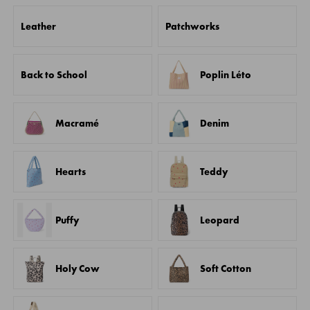
Leather
Patchworks
Back to School
Poplin Léto
Macramé
Denim
Hearts
Teddy
Puffy
Leopard
Holy Cow
Soft Cotton