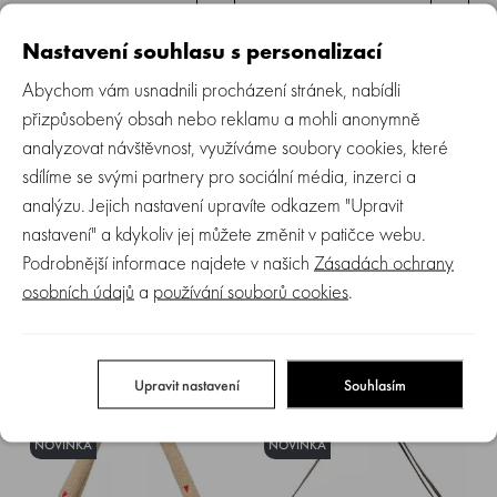
1 879 Kč
999 Kč
Nastavení souhlasu s personalizací
Abychom vám usnadnili procházení stránek, nabídli
NOVINKA
NOVINKA
přizpůsobený obsah nebo reklamu a mohli anonymně
analyzovat návštěvnost, využíváme soubory cookies, které
sdílíme se svými partnery pro sociální média, inzerci a
analýzu. Jejich nastavení upravíte odkazem "Upravit
nastavení" a kdykoliv jej můžete změnit v patičce webu.
STUDIO NOOS - Cotton Mini
STUDIO NOOS - Cotton
Podrobnější informace najdete v našich
Zásadách ochrany
BACKPACK | Brown Leopard
ORGANIZER na kočárek | Brown
Leopard
osobních údajů
a
používání souborů cookies
.
Skladem > 5 ks
Skladem > 5 ks
999 Kč
1 249 Kč
Upravit nastavení
Souhlasím
NOVINKA
NOVINKA