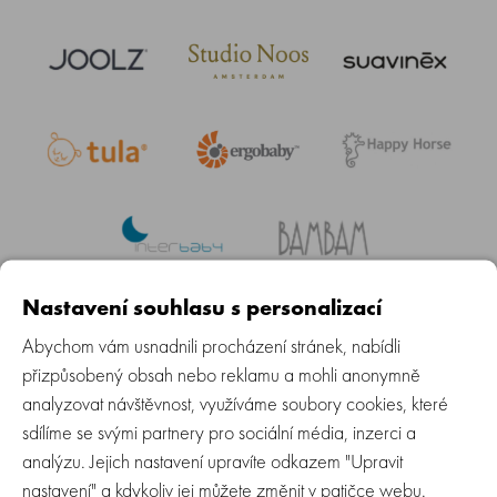
Nastavení souhlasu s personalizací
Abychom vám usnadnili procházení stránek, nabídli
Daily Newsletter Sign Up
přizpůsobený obsah nebo reklamu a mohli anonymně
analyzovat návštěvnost, využíváme soubory cookies, které
ODEBÍRAT
sdílíme se svými partnery pro sociální média, inzerci a
analýzu. Jejich nastavení upravíte odkazem "Upravit
nastavení" a kdykoliv jej můžete změnit v patičce webu.
Baby Group s.r.o.