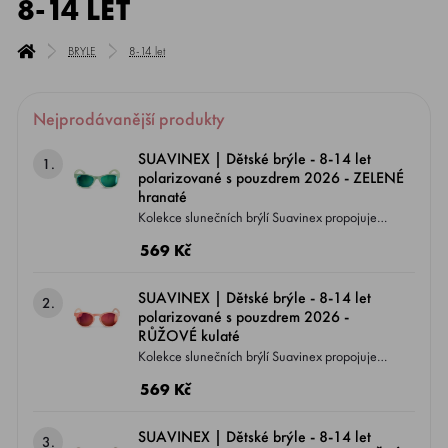
8-14 LET
BRYLE
8-14 let
Nejprodávanější produkty
SUAVINEX | Dětské brýle - 8-14 let
1.
polarizované s pouzdrem 2026 - ZELENÉ
hranaté
Kolekce slunečních brýlí Suavinex propojuje
zdraví s módou, což je jeden z charasterických
569 Kč
znaků odborníků na kojenecký sortiment péče
o děti. Jednak se jedná o produkt zaměřený
SUAVINEX | Dětské brýle - 8-14 let
2.
na prevenci, protože čočky brýlí jsou
polarizované s pouzdrem 2026 -
polarizované s UV400 filtrema jednak
RŮŽOVÉ kulaté
obsahuje lehké flexibilní obroučky , které se
Kolekce slunečních brýlí Suavinex propojuje
přizpůsobí dětskému obličeji.
zdraví s módou, což je jeden z charasterických
569 Kč
znaků odborníků na kojenecký sortiment péče
o děti. Jednak se jedná o produkt zaměřený
SUAVINEX | Dětské brýle - 8-14 let
3.