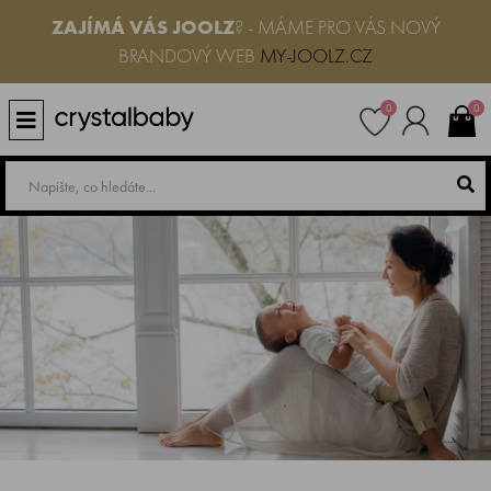
ZAJÍMÁ VÁS JOOLZ
? - MÁME PRO VÁS NOVÝ
BRANDOVÝ WEB
MY-JOOLZ.CZ
0
0