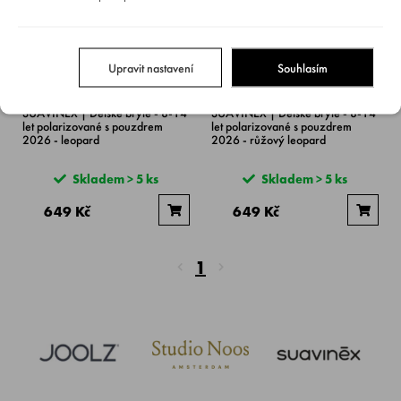
Upravit nastavení
Souhlasím
SUAVINEX | Dětské brýle - 8-14
SUAVINEX | Dětské brýle - 8-14
let polarizované s pouzdrem
let polarizované s pouzdrem
2026 - leopard
2026 - růžový leopard
Skladem > 5 ks
Skladem > 5 ks
649 Kč
649 Kč
1