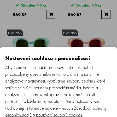
Skladem > 5 ks
Skladem > 5 ks
569 Kč
569 Kč
NOVINKA
NOVINKA
Nastavení souhlasu s personalizací
Abychom vám usnadnili procházení stránek, nabídli
SUAVINEX | Dětské brýle - 8-14
SUAVINEX | Dětské brýle - 8-14
let polarizované s pouzdrem
let polarizované s pouzdrem
přizpůsobený obsah nebo reklamu a mohli anonymně
2026 - zelené duhové
2026 - růžové duhové
analyzovat návštěvnost, využíváme soubory cookies, které
sdílíme se svými partnery pro sociální média, inzerci a
Skladem > 5 ks
Skladem > 5 ks
analýzu. Jejich nastavení upravíte odkazem "Upravit
649 Kč
649 Kč
nastavení" a kdykoliv jej můžete změnit v patičce webu.
Podrobnější informace najdete v našich
Zásadách ochrany
osobních údajů
a
používání souborů cookies
.
NOVINKA
NOVINKA