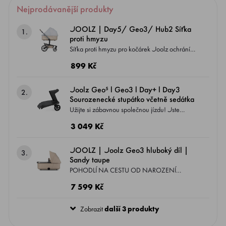
Nejprodávanější produkty
JOOLZ | Day5/ Geo3/ Hub2 Síťka
1.
proti hmyzu
Síťka proti hmyzu pro kočárek Joolz ochrání
dítě před nevítaným hmyzem. Může být
899 Kč
instalována na vrchní sedátko i hluboký díl.
Joolz Geo⁵ l Geo3 l Day+ l Day3
2.
Sourozenecké stupátko včetně sedátka
Užijte si zábavnou společnou jízdu! Jste
připraveni na rodinná dobrodružství?
3 049 Kč
Sourozenecké stupátko Joolz Geo3/ Day3/
Day+ Vám je zajistí! Je perfektním doplňkem
JOOLZ | Joolz Geo3 hluboký díl |
3.
pro rodiče, kteří vyrazí ven se dvěma malými
Sandy taupe
dětmi. Připevněte jej jedním kliknutím ke svému
POHODLÍ NA CESTU OD NAROZENÍ
kočárku a Vaše batole je připraveno jezdit, ať
Extrémně pohodlný a jedinečný hluboký díl
7 599 Kč
už stojí nebo sedí.
Joolz Geo3 se stává pro vaše dítko
mimořádně útulným a bezpečným. Na
Zobrazit
další 3 produkty
pohodlné matraci může vaše nejmilejší