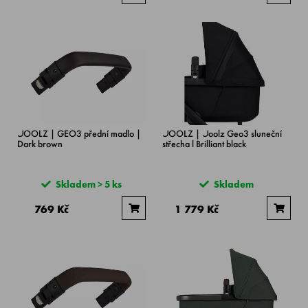
JOOLZ | GEO3 přední madlo |
JOOLZ | Joolz Geo3 sluneční
Dark brown
střecha l Brilliant black
Skladem > 5 ks
Skladem
769 Kč
1 779 Kč