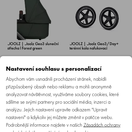
JOOLZ | Joolz Geo3 sluneční
JOOLZ | Joolz Geo3/Day+
střecha l Forest green
terénní kola nafukovací
Není skladem
Skladem > 5 ks
Nastavení souhlasu s personalizací
1 779 Kč
2 299 Kč
Abychom vám usnadnili procházení stránek, nabídli
přizpůsobený obsah nebo reklamu a mohli anonymně
analyzovat návštěvnost, využíváme soubory cookies, které
sdílíme se svými partnery pro sociální média, inzerci a
analýzu. Jejich nastavení upravíte odkazem "Upravit
nastavení" a kdykoliv jej můžete změnit v patičce webu.
Podrobnější informace najdete v našich
Zásadách ochrany