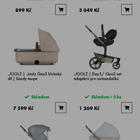
899 Kč
3 049 Kč
JOOLZ | Joolz Geo3 hluboký
JOOLZ | Day5/ Geo3 set
díl | Sandy taupe
adaptérů pro autosedačku
Skladem
Skladem > 5 ks
7 599 Kč
1 269 Kč