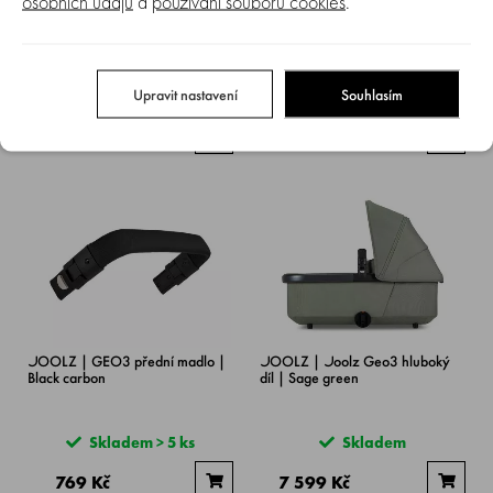
osobních údajů
a
používání souborů cookies
.
JOOLZ | Joolz Geo3/5 Led
JOOLZ | Joolz Geo3 sluneční
světlo
střecha l Pure grey
Upravit nastavení
Souhlasím
Skladem > 5 ks
Skladem
999 Kč
1 779 Kč
JOOLZ | GEO3 přední madlo |
JOOLZ | Joolz Geo3 hluboký
Black carbon
díl | Sage green
Skladem > 5 ks
Skladem
769 Kč
7 599 Kč