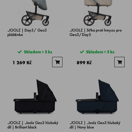
JOOLZ | Day5/ Geo3
JOOLZ | Síťka proti hmyzu pro
pláštěnka
Geo3/Day5
Skladem > 5 ks
Skladem > 5 ks
1 269 Kč
899 Kč
JOOLZ | Joolz Geo3 hluboký
JOOLZ | Joolz Geo3 hluboký
díl | Brilliant black
díl | Navy blue