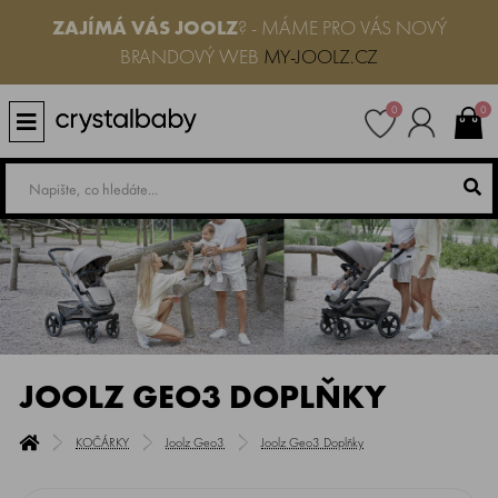
ZAJÍMÁ VÁS JOOLZ
? - MÁME PRO VÁS NOVÝ
BRANDOVÝ WEB
MY-JOOLZ.CZ
0
0
JOOLZ GEO3 DOPLŇKY
KOČÁRKY
Joolz Geo3
Joolz Geo3 Doplňky