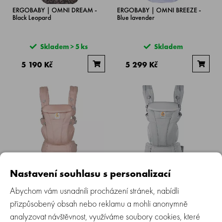
ERGOBABY | OMNI DREAM -
ERGOBABY | OMNI BREEZE -
Black Leopard
Blue lavender
Skladem > 5 ks
Skladem
5 190 Kč
5 299 Kč
ERGOBABY | OMNI DREAM -
ERGOBABY | OMNI DREAM -
Nastavení souhlasu s personalizací
Pink Quartz
Pearl grey
Abychom vám usnadnili procházení stránek, nabídli
přizpůsobený obsah nebo reklamu a mohli anonymně
Skladem > 5 ks
Skladem > 5 ks
analyzovat návštěvnost, využíváme soubory cookies, které
5 190 Kč
5 190 Kč