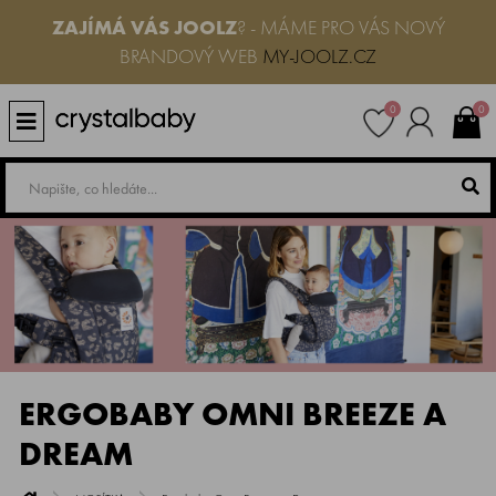
ZAJÍMÁ VÁS JOOLZ
? - MÁME PRO VÁS NOVÝ
BRANDOVÝ WEB
MY-JOOLZ.CZ
0
0
ERGOBABY OMNI BREEZE A
DREAM