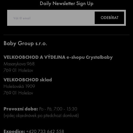
Daily Newsletter Sign Up
ODEBÍRAT
Baby Group s.r.o.
VELKOOBCHOD A VÝDEJNA e-shopu Crystalbaby
Masarykova 968
769 01 Holešov
VELKOOBCHOD sklad
Holešovská 1909
769 01 Holešov
Provozní doba:
Po - Pá, 7:00 - 15:30
(výdej objednávek po předchozí domluvě)
Expedice:
+420 733 642 558