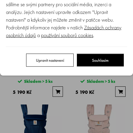
sdílíme se svými partnery pro sociální média, inzerci a
analýzu. Jejich nastavení upravíte odkazem "Upravit
nastavení" a kdykoliv jej můžete změnit v patičce webu.
Podrobnější informace najdete v našich
Zásadách ochrany
osobních údajů
a
používání souborů cookies
.
ERGOBABY | OMNI BREEZE -
ERGOBABY | OMNI DREAM -
Upravit nastavení
Souhlasím
Olive green
Slate blue
Skladem > 5 ks
Skladem > 5 ks
5 190 Kč
5 190 Kč