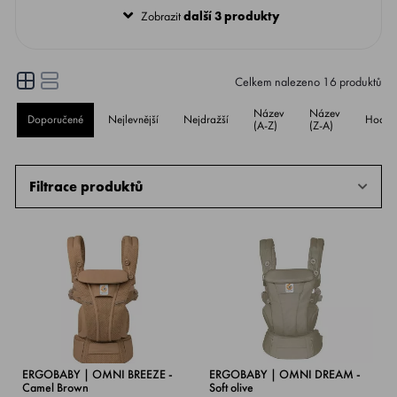
™ Breeze hodnoceno jako č. 1 v proudění
Zobrazit
další 3 produkty
vzduchu* a používá tkaninu SoftFlex ™ Mesh
pro maximalizaci proudění vzduchu, takže
Vaše dítě bude v pohodlí a suchu po celý den.
Celkem nalezeno
16
produktů
Název
Název
Doporučené
Nejlevnější
Nejdražší
Hodno
(A-Z)
(Z-A)
Filtrace produktů
ERGOBABY | OMNI BREEZE -
ERGOBABY | OMNI DREAM -
Camel Brown
Soft olive