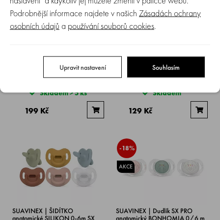
Podrobnější informace najdete v našich
Zásadách ochrany
osobních údajů
a
používání souborů cookies
.
SUAVINEX | Dudlík anatomický
SUAVINEX | ŠIDÍTKO
silikon +18 m 2 ks Dreams
anatomické SILIKON 6-18m SX
Upravit nastavení
Souhlasím
PRO - COLOUR ESSENCE
Skladem > 5 ks
Skladem
199 Kč
129 Kč
-18%
AKCE
SUAVINEX | ŠIDÍTKO
SUAVINEX | Dudlík SX PRO
anatomické SILIKON 0-6m SX
anatomický BONHOMIA 0/6 m