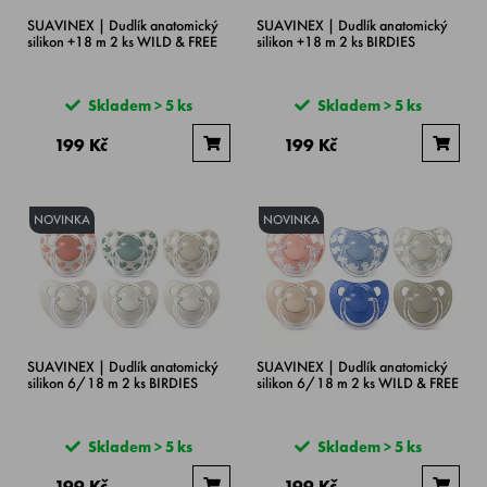
SUAVINEX | Dudlík anatomický
SUAVINEX | Dudlík anatomický
silikon +18 m 2 ks WILD & FREE
silikon +18 m 2 ks BIRDIES
Skladem > 5 ks
Skladem > 5 ks
199 Kč
199 Kč
NOVINKA
NOVINKA
SUAVINEX | Dudlík anatomický
SUAVINEX | Dudlík anatomický
silikon 6/18 m 2 ks BIRDIES
silikon 6/18 m 2 ks WILD & FREE
Skladem > 5 ks
Skladem > 5 ks
199 Kč
199 Kč