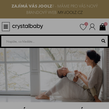
ZAJÍMÁ VÁS JOOLZ
? - MÁME PRO VÁS NOVÝ
BRANDOVÝ WEB
MY-JOOLZ.CZ
0
0