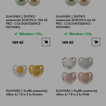
SUAVINEX | ŠIDÍTKO
SUAVINEX | ŠIDÍTKO
anatomické SILIKON 6-18m SX
anatomické SILIKON 0-6m SX
PRO - COLOUR ESSENCE -
PRO - COLOUR ESSENCE -
NOVINKA
NOVINKA
Skladem > 5 ks
Skladem > 5 ks
149 Kč
149 Kč
SUAVINEX | Dudlík anatomický
SUAVINEX | Dudlík anatomický
silikon 6/18 m 2 ks Dreams
silikon 6/18 m 2 ks Walk