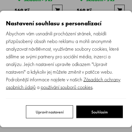
569 Kč
569 Kč
Nastavení souhlasu s personalizací
NOVINKA
NOVINKA
Abychom vám usnadnili procházení stránek, nabídli
přizpůsobený obsah nebo reklamu a mohli anonymně
analyzovat návštěvnost, využíváme soubory cookies, které
sdílíme se svými partnery pro sociální média, inzerci a
analýzu. Jejich nastavení upravíte odkazem "Upravit
SUAVINEX | Dětské brýle -
SUAVINEX | Dětské brýle -
nastavení" a kdykoliv jej můžete změnit v patičce webu.
24/36 měsíců polarizované s
24/36 měsíců polarizované s
Podrobnější informace najdete v našich
Zásadách ochrany
pouzdrem 2024 - okrové
pouzdrem 2024 - růžové
osobních údajů
a
používání souborů cookies
.
Skladem > 5 ks
Není skladem
569 Kč
569 Kč
Upravit nastavení
Souhlasím
NOVINKA
NOVINKA