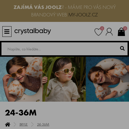
ZAJÍMÁ VÁS JOOLZ
? - MÁME PRO VÁS NOVÝ
BRANDOVÝ WEB
MY-JOOLZ.CZ
0
0
24-36M
BRYLE
24-36M