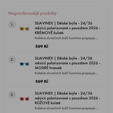
Nejprodávanější produkty
SUAVINEX | Dětské brýle - 24/36
1.
měsíců polarizované s pouzdrem 2026 -
KRÉMOVÉ kulaté
Kolekce slunečních brýlí Suavinex propojuje
zdraví s módou, což je jeden z charasterických
569 Kč
znaků odborníků na kojenecký sortiment péče
o děti. Jednak se jedná o produkt zaměřený
SUAVINEX | Dětské brýle - 24/36
2.
na prevenci, protože čočky brýlí jsou
měsíců polarizované s pouzdrem 2026 -
polarizované s UV400 filtrema jednak
MODRÉ hranaté
obsahuje lehké flexibilní obroučky , které se
Kolekce slunečních brýlí Suavinex propojuje
přizpůsobí dětskému obličeji.
zdraví s módou, což je jeden z charasterických
569 Kč
znaků odborníků na kojenecký sortiment péče
o děti. Jednak se jedná o produkt zaměřený
SUAVINEX | Dětské brýle - 24/36
3.
na prevenci, protože čočky brýlí jsou
měsíců polarizované s pouzdrem 2026 -
polarizované s UV400 filtrema jednak
RŮŽOVÉ kulaté
obsahuje lehké flexibilní obroučky , které se
Kolekce slunečních brýlí Suavinex propojuje