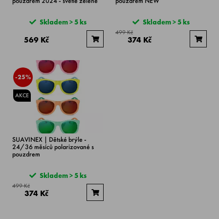
pouzdrem 2024 - světle zelené
pouzdrem NEW
Skladem > 5 ks
Skladem > 5 ks
499 Kč
569 Kč
374 Kč
-25%
AKCE
SUAVINEX | Dětské brýle -
24/36 měsíců polarizované s
pouzdrem
Skladem > 5 ks
499 Kč
374 Kč