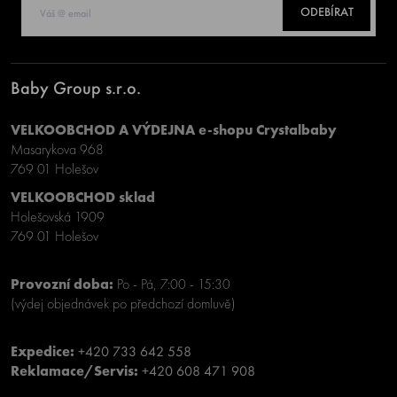
ODEBÍRAT
Baby Group s.r.o.
VELKOOBCHOD A VÝDEJNA e-shopu Crystalbaby
Masarykova 968
769 01 Holešov
VELKOOBCHOD sklad
Holešovská 1909
769 01 Holešov
Provozní doba:
Po - Pá, 7:00 - 15:30
(výdej objednávek po předchozí domluvě)
Expedice:
+420 733 642 558
Reklamace/Servis:
+420 608 471 908