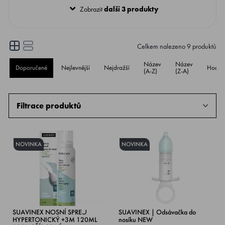
Zobrazit
další 3 produkty
Celkem nalezeno
9
produktů
Název
Název
Doporučené
Nejlevnější
Nejdražší
Hodno
(A-Z)
(Z-A)
Filtrace produktů
NOVINKA
NOVINKA
SUAVINEX NOSNÍ SPREJ
SUAVINEX | Odsávačka do
HYPERTONICKÝ +3M 120ML
nosíku NEW