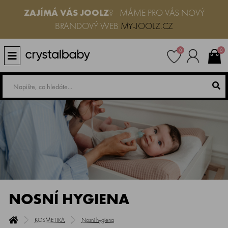
ZAJÍMÁ VÁS JOOLZ
? - MÁME PRO VÁS NOVÝ
BRANDOVÝ WEB
MY-JOOLZ.CZ
0
0
NOSNÍ HYGIENA
KOSMETIKA
Nosní hygiena