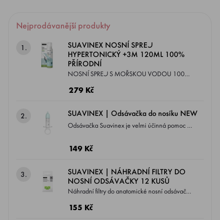
Nejprodávanější produkty
SUAVINEX NOSNÍ SPREJ
1.
HYPERTONICKÝ +3M 120ML 100%
PŘÍRODNÍ
NOSNÍ SPREJ S MOŘSKOU VODOU 100%
přírodní MOŘSKÁ VODA se získává prímo z
279 Kč
KONKRÉTNÍ oblasti zálivu Cancale, v Bretani
(Francie) a je známou pro KVALITU A
SUAVINEX | Odsávačka do nosíku NEW
2.
ČISTOTU těchto vyjímečných vod mající
Odsávačka Suavinex je velmi účinná pomoc k
léčebné účinky.
uvolnění dýchacích cest. Určená k
předcházení nepohodlí a dýchacích obtíží,
149 Kč
které mohou způsobit ucpání nosních dírek, a
to zejména u malých dětí, které neumí
SUAVINEX | NÁHRADNÍ FILTRY DO
3.
NOSNÍ ODSÁVAČKY 12 KUSŮ
samostatně smrkat.
Náhradní filtry do anatomické nosní odsávačky
značky Suavinex.
155 Kč