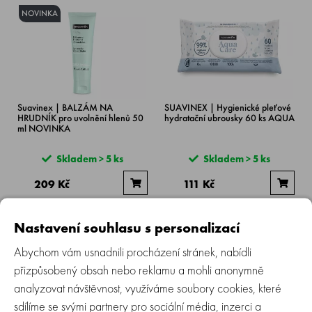
NOVINKA
Suavinex | BALZÁM NA
SUAVINEX | Hygienické pleťové
HRUDNÍK pro uvolnění hlenů 50
hydratační ubrousky 60 ks AQUA
ml NOVINKA
Skladem > 5 ks
Skladem > 5 ks
209 Kč
111 Kč
Nastavení souhlasu s personalizací
Abychom vám usnadnili procházení stránek, nabídli
přizpůsobený obsah nebo reklamu a mohli anonymně
analyzovat návštěvnost, využíváme soubory cookies, které
sdílíme se svými partnery pro sociální média, inzerci a