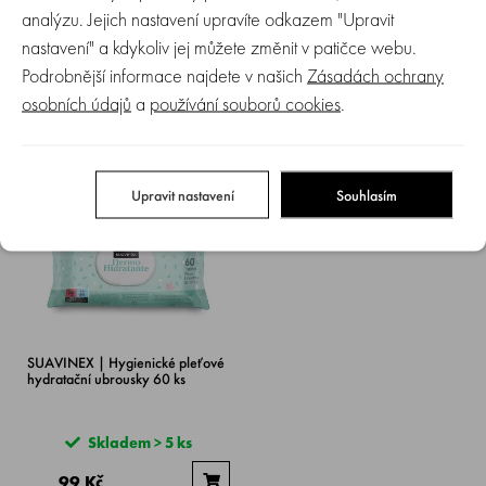
analýzu. Jejich nastavení upravíte odkazem "Upravit
SUAVINEX | Masážní zvlhčující
SUAVINEX | HYGIENICKÉ
olej - 100 ml
pleťové hydratační ubrousky 25
nastavení" a kdykoliv jej můžete změnit v patičce webu.
ks
Podrobnější informace najdete v našich
Zásadách ochrany
osobních údajů
a
používání souborů cookies
.
Skladem > 5 ks
Skladem > 5 ks
258 Kč
65 Kč
Upravit nastavení
Souhlasím
SUAVINEX | Hygienické pleťové
hydratační ubrousky 60 ks
Skladem > 5 ks
99 Kč