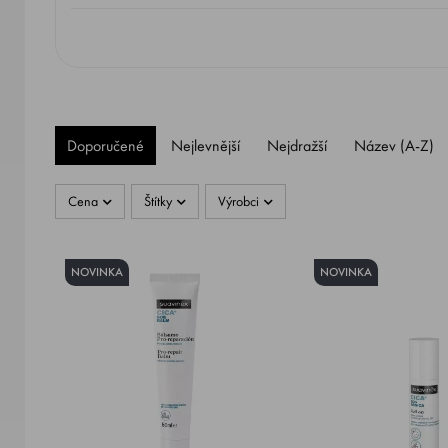
Doporučené
Nejlevnější
Nejdražší
Název (A-Z)
Cena
Štítky
Výrobci
NOVINKA
NOVINKA