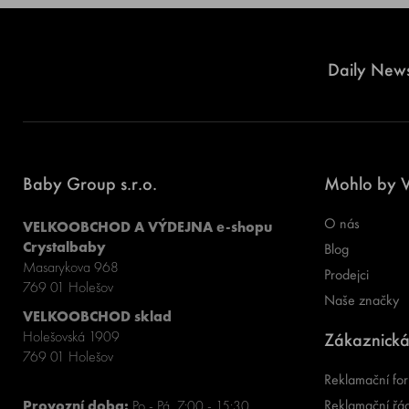
Daily News
Baby Group s.r.o.
Mohlo by V
O nás
VELKOOBCHOD A VÝDEJNA e-shopu
Crystalbaby
Blog
Masarykova 968
Prodejci
769 01 Holešov
Naše značky
VELKOOBCHOD sklad
Holešovská 1909
Zákaznická
769 01 Holešov
Reklamační for
Reklamační řá
Provozní doba:
Po - Pá, 7:00 - 15:30