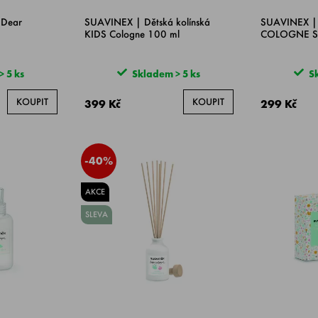
 Dear
SUAVINEX | Dětská kolínská
SUAVINEX | 
KIDS Cologne 100 ml
COLOGNE S
 5 ks
Skladem > 5 ks
Sk
KOUPIT
KOUPIT
399 Kč
299 Kč
-40%
AKCE
SLEVA