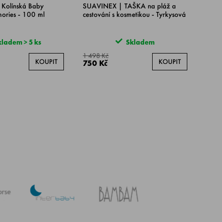
Kolínská Baby
SUAVINEX | TAŠKA na pláž a
ories - 100 ml
cestování s kosmetikou - Tyrkysová
ladem > 5 ks
Skladem
1 498 Kč
KOUPIT
KOUPIT
750 Kč