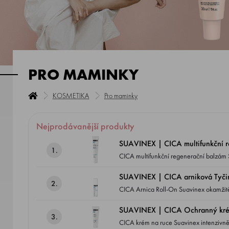
PRO MAMINKY
KOSMETIKA
Pro maminky
Nejprodávanější produkty
SUAVINEX | CICA multifunkční r
1.
CICA multifunkční regenerační balzám 
podrážděních.
SUAVINEX | CICA arniková Tyčink
2.
CICA Arnica Roll-On Suavinex okamžitě z
australského medu Manuka.
SUAVINEX | CICA Ochranný krém
3.
CICA krém na ruce Suavinex intenzivn