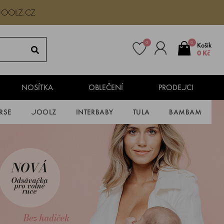
JOOLZ.CZ
0
0
Košík
0 Kč
NOSÍTKA
OBLEČENÍ
PRODEJCI
RSE
JOOLZ
INTERBABY
TULA
BAMBAM