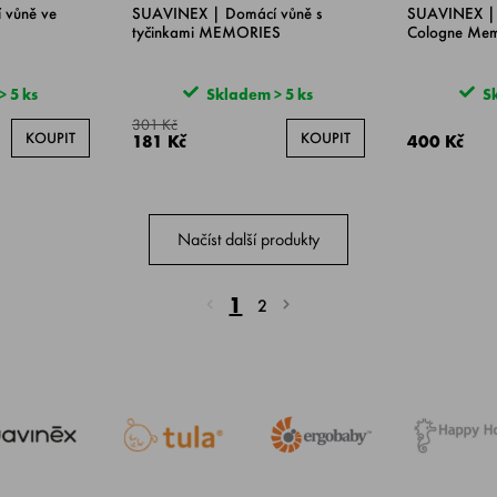
 vůně ve
SUAVINEX | Domácí vůně s
SUAVINEX | 
tyčinkami MEMORIES
Cologne Mem
 5 ks
Skladem > 5 ks
Sk
301 Kč
KOUPIT
KOUPIT
181 Kč
400 Kč
Načíst další produkty
1
2