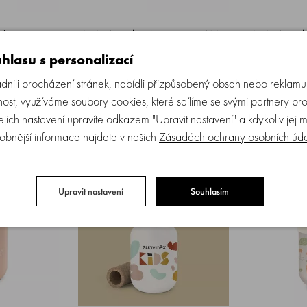
ej na strie
SUAVINEX | Krém na strie - 400
SUAVINEX | 
ml
bradavky - 3
hlasu s personalizací
ili procházení stránek, nabídli přizpůsobený obsah nebo reklam
 5 ks
Skladem > 5 ks
Sk
ost, využíváme soubory cookies, které sdílíme se svými partnery pro
KOUPIT
KOUPIT
599 Kč
269 Kč
Jejich nastavení upravíte odkazem "Upravit nastavení" a kdykoliv jej 
obnější informace najdete v našich
Zásadách ochrany osobních úd
NOVINKA
Upravit nastavení
Souhlasím