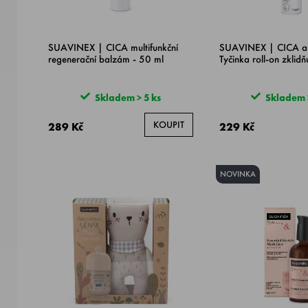
SUAVINEX | CICA multifunkční
SUAVINEX | CICA a
regenerační balzám - 50 ml
Tyčinka roll-on zklidň
Skladem > 5 ks
Skladem >
KOUPIT
289 Kč
229 Kč
NOVINKA