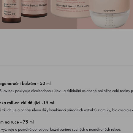
egenerační balzám - 50 ml
Suavinex poskytuje dlouhodobou úlevu a zklidnění oslabené pokožce celé rodiny p
a roll-on zklidňující -15 ml
klidňuje a přináší úlevu díky kombinaci přírodních extraktů z arniky, bio ovsa a ex
 na ruce - 75 ml
ě vyživuje a pomáhá obnovovat kožní bariéru suchých a namáhaných rukou.