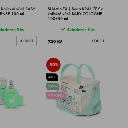
Kolínksá vůně BABY
SUAVINEX | Sada KRÁLÍČEK a
ENSE 100 ml
kolínksá vůně BABY COLOGNE
100+50 ml
ladem > 5 ks
Skladem > 5 ks
KOUPIT
KOUPIT
749 Kč
-50%
AKCE
SLEVA
VÝPRODEJ