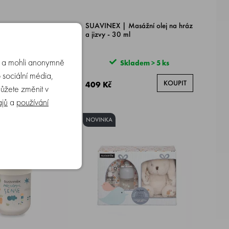
Krém na prsní
SUAVINEX | Masážní olej na hráz
0 ml
a jizvy - 30 ml
u a mohli anonymně
ladem > 5 ks
Skladem > 5 ks
 sociální média,
KOUPIT
KOUPIT
409 Kč
můžete změnit v
ajů
a
používání
NOVINKA