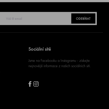
ODEBÍRAT
Sociální sítě
Jsme na Facebooku a Instagramu - získejte
nejnovější informace z našich sociálních sítí.