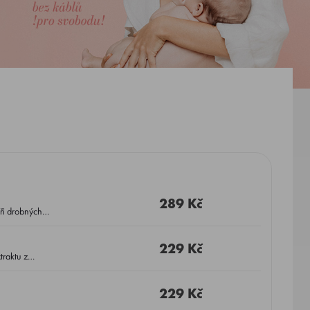
289 Kč
ři drobných
229 Kč
traktu z
229 Kč