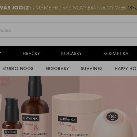
 VÁS JOOLZ
? - MÁME PRO VÁS NOVÝ BRANDOVÝ WEB
MY-
Y
HRAČKY
KOČÁRKY
KOSMETIKA
STUDIO NOOS
ERGOBABY
SUAVINEX
HAPPY HO