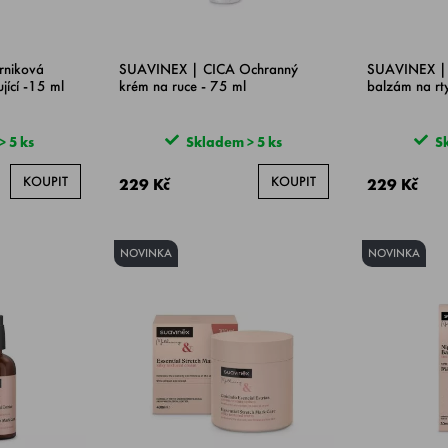
rniková
SUAVINEX | CICA Ochranný
SUAVINEX |
ující -15 ml
krém na ruce - 75 ml
balzám na rt
 5 ks
Skladem > 5 ks
Sk
KOUPIT
KOUPIT
229 Kč
229 Kč
NOVINKA
NOVINKA