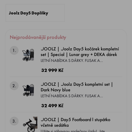
Joolz Day5 Doplňky
Nejprodávanější produkty
JOOLZ | Joolz Day5 kočárek kompletní
1.
set | Special | Lunar grey + DEKA dárek
LETNÍ NABÍDKA S DÁRKY. FUSAK A
PLÁŠTĚNKA - PŘIPRAVTE SE NA PŘÍCHOD
32 999 Kč
CHLADNÝCH DNŮ, PŘESTO ŽE JE SLUNCE
VE SVÉ PLNÉ SÍLE. DALŠÍ PRAKTICKÝ DÁREK,
JOOLZ | Joolz Day5 kompletní set |
2.
KTERÝ OCENÍ KAŽDÝ SPÁČ - JEMNÁ
Dark Navy blue
LUXUSNÍ DEČKA Z ŘADY JOOLZ YUMEKO
LETNÍ NABÍDKA S DÁRKY. FUSAK A
Kokonová stříška Opěrné ergonomické
PLÁŠTĚNKA - PŘIPRAVTE SE NA PŘÍCHOD
32 499 Kč
sedátko Nejměkčí postýlka typu Cloud R
CHLADNÝCH DNŮ, PŘESTO ŽE JE SLUNCE
evoluční pátá generace inovace námi všemi
VE SVÉ PLNÉ SÍLE. Kokonová stříška Opěrné
JOOLZ | Day5 Footboard l stupátko
3.
oblíbeného modelu Joolz Day se upgradovala
ergonomické sedátko Nejměkčí postýlka typu
včetně sedátka
na nejlehčí kočárek prémiové řady s hmotností
Cloud R evoluční pátá generace inovace námi
Užijte si zábavnou společnou jízdu! Jste