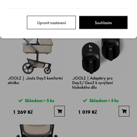
Skladem > 5 ks
Skladem > 5 ks
32 499 Kč
32 499 Kč
Upravit nastavení
Souhlasím
JOOLZ | Joolz Day5 komfortní
JOOLZ | Adaptéry pro
stínítko
Day5/Geo3 k vyvýšení
hlubokého dílu
Skladem > 5 ks
Skladem > 5 ks
1 269 Kč
1 019 Kč