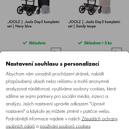
JOOLZ | Joolz Day5 kompletní
JOOLZ | Joolz Day5 kompletní
set | Navy blue
set | Sandy taupe
Skladem
Skladem > 5 ks
32 499 Kč
32 499 Kč
Nastavení souhlasu s personalizací
Abychom vám usnadnili procházení stránek, nabídli
přizpůsobený obsah nebo reklamu a mohli anonymně
analyzovat návštěvnost, využíváme soubory cookies, které
sdílíme se svými partnery pro sociální média, inzerci a
analýzu. Jejich nastavení upravíte odkazem "Upravit
nastavení" a kdykoliv jej můžete změnit v patičce webu.
JOOLZ | Joolz Day5 kompletní
JOOLZ | Joolz Day5 kompletní
set | Forest green
set | Space black
Podrobnější informace najdete v našich
Zásadách ochrany
osobních údajů
a
používání souborů cookies
.