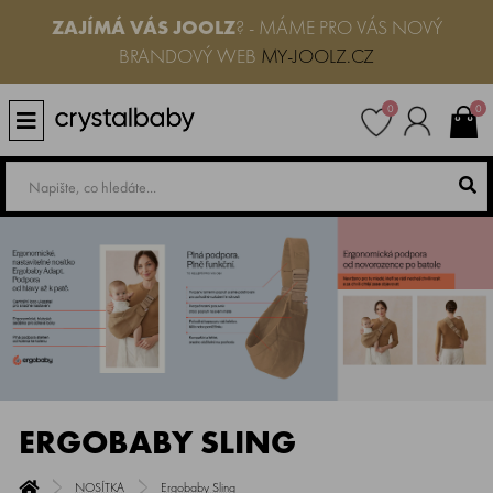
ZAJÍMÁ VÁS JOOLZ
? - MÁME PRO VÁS NOVÝ
BRANDOVÝ WEB
MY-JOOLZ.CZ
0
0
ERGOBABY SLING
NOSÍTKA
Ergobaby Sling