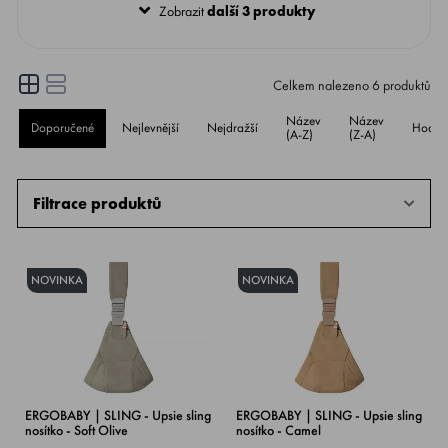
při jakémkoli dobrodružství. Pro děti od 6
Zobrazit
další 3 produkty
měsíců do 4 let (7.7-20.4 kg)
Celkem nalezeno
6
produktů
Název
Název
Doporučené
Nejlevnější
Nejdražší
Hodno
(A-Z)
(Z-A)
Filtrace produktů
NOVINKA
NOVINKA
ERGOBABY | SLING - Upsie sling
ERGOBABY | SLING - Upsie sling
nosítko - Soft Olive
nosítko - Camel