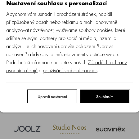
Nastavení souhlasu s personalizací
NOVINKA
NOVINKA
Abychom vám usnadnili procházení stránek, nabídli
přizpůsobený obsah nebo reklamu a mohli anonymně
analyzovat návštěvnost, využíváme soubory cookies, které
sdílíme se svými partnery pro sociální média, inzerci a
analýzu. Jejich nastavení upravíte odkazem "Upravit
ERGOBABY | SLING - Upsie sling
ERGOBABY | SLING - Upsie sling
nosítko - Onyx Black
nosítko - Midnight blue
nastavení" a kdykoliv jej můžete změnit v patičce webu.
Podrobnější informace najdete v našich
Zásadách ochrany
Skladem > 5 ks
Skladem > 5 ks
osobních údajů
a
používání souborů cookies
.
1 589 Kč
1 589 Kč
Upravit nastavení
Souhlasím
1