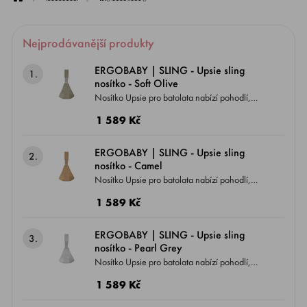
Nejprodávanější produkty
ERGOBABY | SLING - Upsie sling
1.
nosítko - Soft Olive
Nosítko Upsie pro batolata nabízí pohodlí,
blízkost a praktičnost pro rodiče i děti.
1 589 Kč
Umožňuje snadné přesuny a pohodlné nošení
při jakémkoli dobrodružství. Pro děti od 6
ERGOBABY | SLING - Upsie sling
2.
měsíců do 4 let (7.7-20.4 kg)
nosítko - Camel
Nosítko Upsie pro batolata nabízí pohodlí,
blízkost a praktičnost pro rodiče i děti.
1 589 Kč
Umožňuje snadné přesuny a pohodlné nošení
při jakémkoli dobrodružství. Pro děti od 6
ERGOBABY | SLING - Upsie sling
3.
měsíců do 4 let (7.7-20.4 kg)
nosítko - Pearl Grey
Nosítko Upsie pro batolata nabízí pohodlí,
blízkost a praktičnost pro rodiče i děti.
1 589 Kč
Umožňuje snadné přesuny a pohodlné nošení