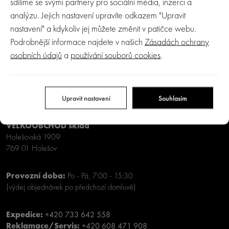
sdílíme se svými partnery pro sociální média, inzerci a
analýzu. Jejich nastavení upravíte odkazem "Upravit
ODEBÍRAT
nastavení" a kdykoliv jej můžete změnit v patičce webu.
Podrobnější informace najdete v našich
Zásadách ochrany
osobních údajů
a
používání souborů cookies
.
Baby Group s.r.o.
VELKOOBCHOD A VÝDEJNA e-shopu Crystalbaby
Masarykova 968
Upravit nastavení
Souhlasím
769 01 Holešov
VELKOOBCHOD sklad
Holešovská 1909
769 01 Holešov
Provozní doba:
Po - Pá, 7:00 - 15:30
(výdej objednávek po předchozí domluvě)
Expedice:
+420 733 642 558
Reklamace/Servis:
+420 608 471 908