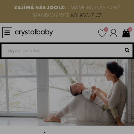
ZAJÍMÁ VÁS JOOLZ
? - MÁME PRO VÁS NOVÝ
BRANDOVÝ WEB
MY-JOOLZ.CZ
0
0