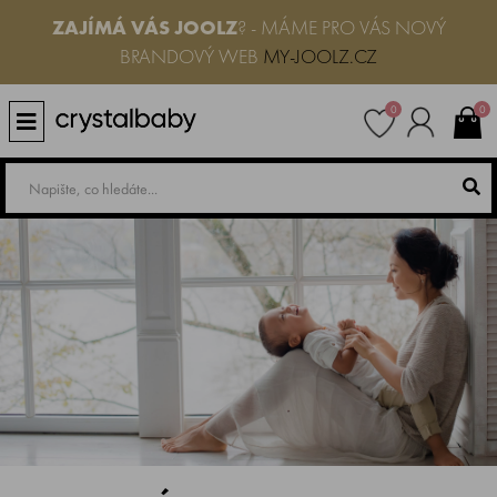
ZAJÍMÁ VÁS JOOLZ
? - MÁME PRO VÁS NOVÝ
BRANDOVÝ WEB
MY-JOOLZ.CZ
0
0