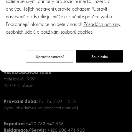
sdílíme se svými partnery pro sociální média, inzerci a
analýzu. Jejich nastavení upravíte odkazem "Upravit
ODEBÍRAT
nastavení" a kdykoliv jej můžete změnit v patičce webu.
Podrobnější informace najdete v našich
Zásadách ochrany
osobních údajů
a
používání souborů cookies
.
Baby Group s.r.o.
VELKOOBCHOD A VÝDEJNA e-shopu Crystalbaby
Masarykova 968
Upravit nastavení
Souhlasím
769 01 Holešov
VELKOOBCHOD sklad
Holešovská 1909
769 01 Holešov
Provozní doba:
Po - Pá, 7:00 - 15:30
(výdej objednávek po předchozí domluvě)
Expedice:
+420 733 642 558
Reklamace/Servis:
+420 608 471 908