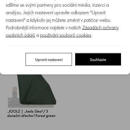
sdílíme se svými partnery pro sociální média, inzerci a
analýzu. Jejich nastavení upravíte odkazem "Upravit
nastavení" a kdykoliv jej můžete změnit v patičce webu.
JOOLZ | Joolz Geo⁵/3
Joolz Geo⁵/3 sluneční střecha l
sluneční střecha l Sandy taupe
Dark Navy blue
Podrobnější informace najdete v našich
Zásadách ochrany
osobních údajů
a
používání souborů cookies
.
Skladem > 5 ks
Skladem
1 779 Kč
1 779 Kč
Upravit nastavení
Souhlasím
JOOLZ | Joolz Geo⁵/3
sluneční střecha l Forest green