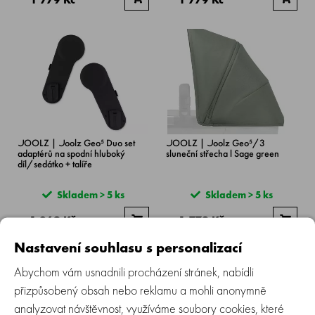
JOOLZ | Joolz Geo⁵ Duo set
JOOLZ | Joolz Geo⁵/3
adaptérů na spodní hluboký
sluneční střecha l Sage green
díl/sedátko + talíře
Skladem > 5 ks
Skladem > 5 ks
1 269 Kč
1 779 Kč
Nastavení souhlasu s personalizací
Abychom vám usnadnili procházení stránek, nabídli
přizpůsobený obsah nebo reklamu a mohli anonymně
analyzovat návštěvnost, využíváme soubory cookies, které