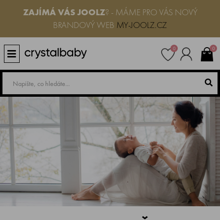
ZAJÍMÁ VÁS JOOLZ
? - MÁME PRO VÁS NOVÝ
BRANDOVÝ WEB
MY-JOOLZ.CZ
0
0