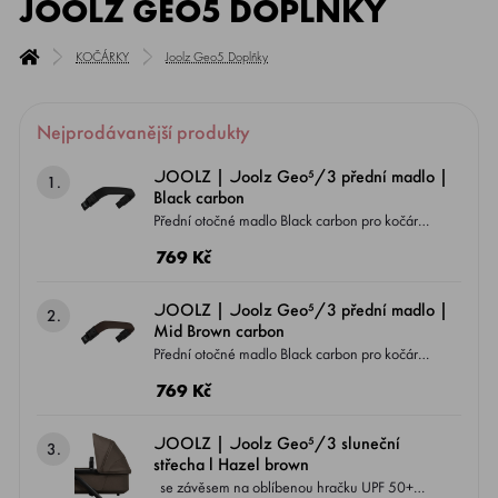
JOOLZ GEO5 DOPLŇKY
KOČÁRKY
Joolz Geo5 Doplňky
Nejprodávanější produkty
JOOLZ | Joolz Geo⁵/3 přední madlo |
1.
Black carbon
Přední otočné madlo Black carbon pro kočárek
Joolz Geo⁵/3 jednou rukou nastavitelné a
769 Kč
odnímatelné.
JOOLZ | Joolz Geo⁵/3 přední madlo |
2.
Mid Brown carbon
Přední otočné madlo Black carbon pro kočárek
Joolz Geo⁵/3 jednou rukou nastavitelné a
769 Kč
odnímatelné.
JOOLZ | Joolz Geo⁵/3 sluneční
3.
střecha l Hazel brown
se závěsem na oblíbenou hračku UPF 50+