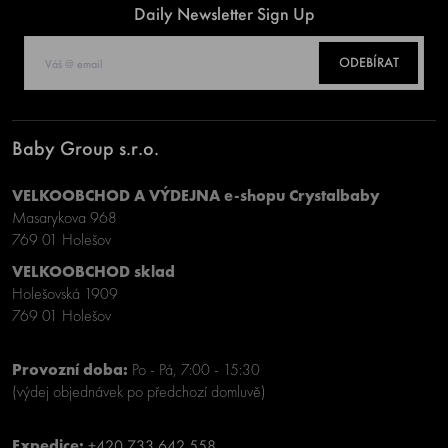
Daily Newsletter Sign Up
ODEBÍRAT
Baby Group s.r.o.
VELKOOBCHOD A VÝDEJNA e-shopu Crystalbaby
Masarykova 968
769 01 Holešov
VELKOOBCHOD sklad
Holešovská 1909
769 01 Holešov
Provozní doba:
Po - Pá, 7:00 - 15:30
(výdej objednávek po předchozí domluvě)
Expedice:
+420 733 642 558