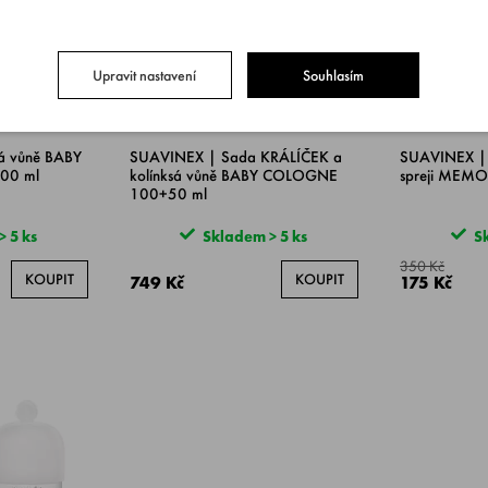
Upravit nastavení
Souhlasím
á vůně BABY
SUAVINEX | Sada KRÁLÍČEK a
SUAVINEX | 
00 ml
kolínksá vůně BABY COLOGNE
spreji MEMO
100+50 ml
 5 ks
Skladem > 5 ks
Sk
350 Kč
KOUPIT
KOUPIT
749 Kč
175 Kč