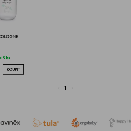
 COLOGNE
 5 ks
KOUPIT
1