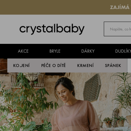
ZAJÍMÁ
AKCE
BRYLE
DÁRKY
DUDLÍK
KOJENÍ
PÉČE O DÍTĚ
KRMENÍ
SPÁNEK