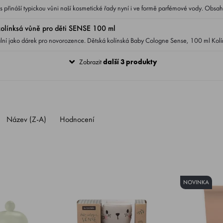
í typickou vůni naší kosmetické řady nyní i ve formě parfémové vody. Obsahuje 92 % složek
přírodního původu. Jemná miminkovská vůně v každé kapce. Nízký obsah alkoholu. Objem 100 ml.
línksá vůně pro děti SENSE 100 ml
ká kolínská Baby Cologne Sense, 100 ml Kolínská bez alkoholu,
ínská s 94 % složek přírodního původu . Vhodná k použití od
Zobrazit
další 3 produkty
jemná vůně s tóny cistusu, geránia a listů limetky je ideální k
x. Složky přírodního a udržitelného
e použít 10× méně vody .
Název (Z-A)
Hodnocení
NOVINKA