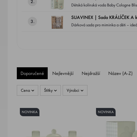
2.
Dětská kolínská voda Baby Cologne Bliss přináš
miminka.
SUAVINEX | Sada KRÁLÍČEK A ko
3.
Dárková sada pro miminka a děti – ideální jako dárek pro novorozence. Děts
kterou lze používat od narození dítěte, také na jeho pokožku a vlasy. Dětská kol
prvního dne. Dermatologicky testována a vhodná i pro citlivou pokožku. Její 
osvěžení dítěte po koupání nebo kdykoli během dne. Baby Cologne Sense je závazná vůně značky Suavine
původu. Suroviny sbírané lokálně na pobřeží Středozemního moře (km 0). Nižší dopad na životní prostředí: při výrobě obalu používáme
recyklovatelné sklo a karton z udržitelných lesů. Technologie EcoBoost: vůni získáváme technologií, která umožňuj
Vůně spoluvytvořená s konzumenty.
Doporučené
Nejlevnější
Nejdražší
Název (A-Z)
Cena
Štítky
Výrobci
NOVINKA
NOVINKA