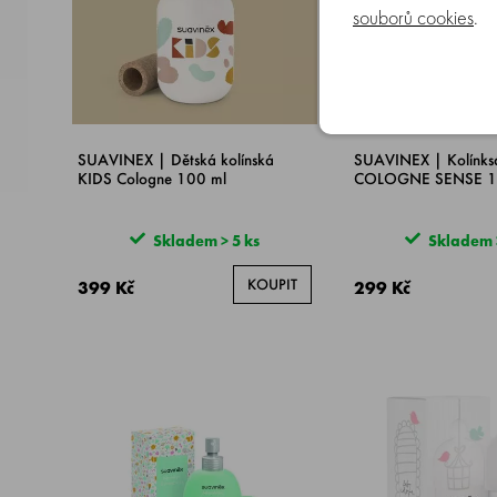
souborů cookies
.
SUAVINEX | Dětská kolínská
SUAVINEX | Kolínks
KIDS Cologne 100 ml
COLOGNE SENSE 1
Skladem > 5 ks
Skladem >
KOUPIT
399 Kč
299 Kč