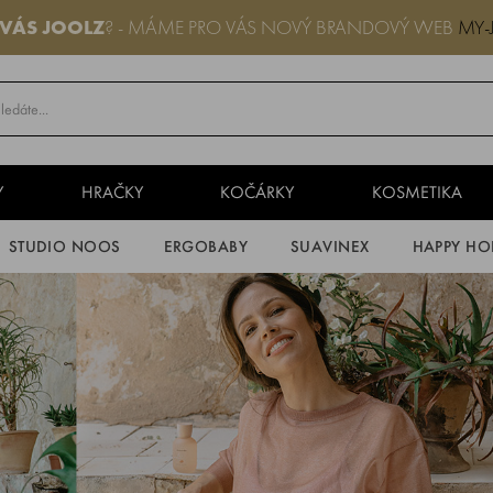
 VÁS JOOLZ
? - MÁME PRO VÁS NOVÝ BRANDOVÝ WEB
MY-
Y
HRAČKY
KOČÁRKY
KOSMETIKA
STUDIO NOOS
ERGOBABY
SUAVINEX
HAPPY HO