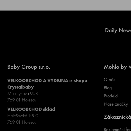
Daily News
Baby Group s.r.o.
Mohlo by V
O nás
VELKOOBCHOD A VÝDEJNA e-shopu
Crystalbaby
Blog
Masarykova 968
Prodejci
769 01 Holešov
Naše značky
VELKOOBCHOD sklad
Holešovská 1909
Zákaznická
769 01 Holešov
Reklamační for