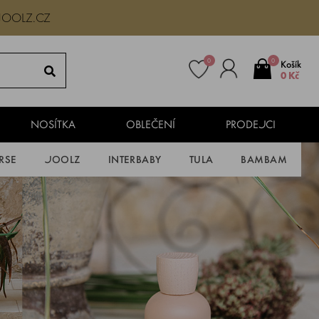
JOOLZ.CZ
0
0
Košík
0 Kč
NOSÍTKA
OBLEČENÍ
PRODEJCI
RSE
JOOLZ
INTERBABY
TULA
BAMBAM