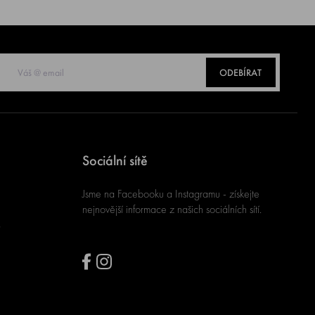
ODEBÍRAT
Sociální sítě
Jsme na Facebooku a Instagramu - získejte
nejnovější informace z našich sociálních sítí.