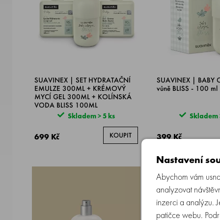
SUAVINEX | SET HYDRATAČNÍ
SUAVINEX | BABY
EMULZE 300ML + KRÉMOVÝ
vůně BLISS - 100 ml
MYCÍ GEL 300ML + KOLÍNSKÁ
VODA BLISS 100ML
Skladem > 5 ks
Skladem >
KOUPIT
699 Kč
399 Kč
Nastavení sou
NOVINKA
Abychom vám usnadn
analyzovat návštěvn
inzerci a analýzu. 
patičce webu. Podr