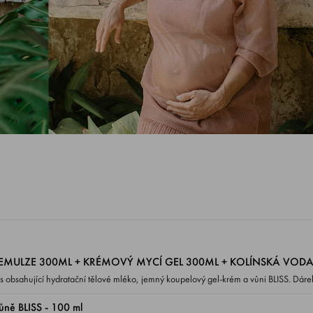
 EMULZE 300ML + KRÉMOVÝ MYCÍ GEL 300ML + KOLÍNSKÁ VODA 
jící hydratační tělové mléko, jemný koupelový gel-krém a vůni BLISS. Dárek, který zanechá
ují každodenní péči o dítě v
ě BLISS - 100 ml