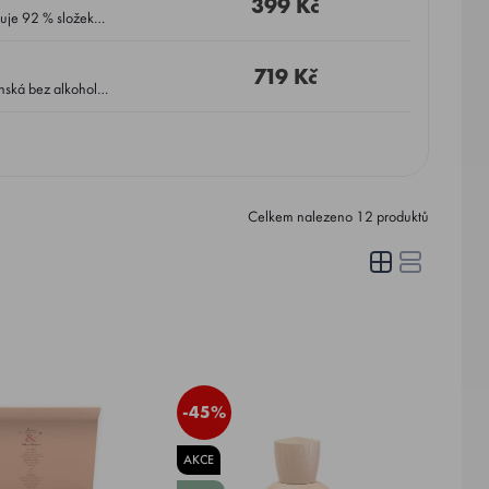
399 Kč
719 Kč
Celkem nalezeno
12
produktů
-45%
AKCE