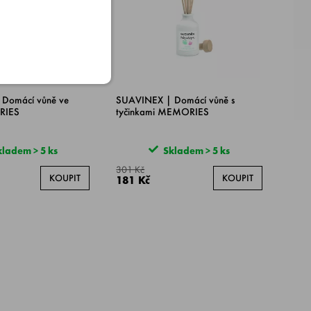
Domácí vůně ve
SUAVINEX | Domácí vůně s
RIES
tyčinkami MEMORIES
ladem > 5 ks
Skladem > 5 ks
301 Kč
KOUPIT
KOUPIT
181 Kč