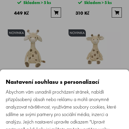
Skladem > 5 ks
Skladem > 5 ks
449 Kč
310 Kč
NOVINKA
NOVINKA
Happy Horse | Žirafa Gus BIG
Happy Horse | Žirafa Gus n.2
velikost: 75 cm
velikost: 32 cm
Nastavení souhlasu s personalizací
Abychom vám usnadnili procházení stránek, nabídli
Skladem > 5 ks
Skladem
přizpůsobený obsah nebo reklamu a mohli anonymně
1 499 Kč
449 Kč
analyzovat návštěvnost, využíváme soubory cookies, které
sdílíme se svými partnery pro sociální média, inzerci a
analýzu. Jejich nastavení upravíte odkazem "Upravit
NOVINKA
NOVINKA
nastavení" a kdykoliv jej můžete změnit v patičce webu.