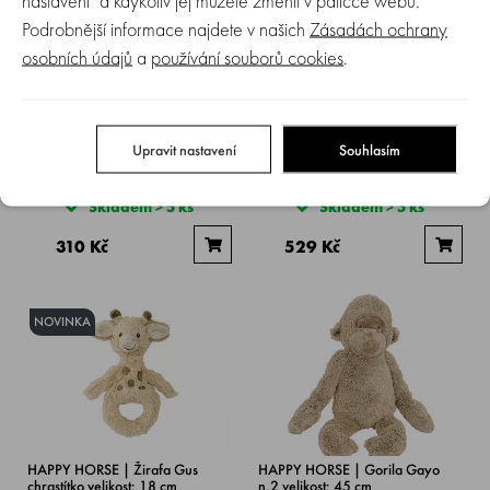
Podrobnější informace najdete v našich
Zásadách ochrany
osobních údajů
a
používání souborů cookies
.
Happy Horse | Přítulka žirafa
Happy Horse | Žirafa Gus n.3
Gus velikost: 26 cm
velikost: 42 cm
Upravit nastavení
Souhlasím
Skladem > 5 ks
Skladem > 5 ks
310 Kč
529 Kč
NOVINKA
HAPPY HORSE | Žirafa Gus
HAPPY HORSE | Gorila Gayo
chrastítko velikost: 18 cm
n.2 velikost: 45 cm