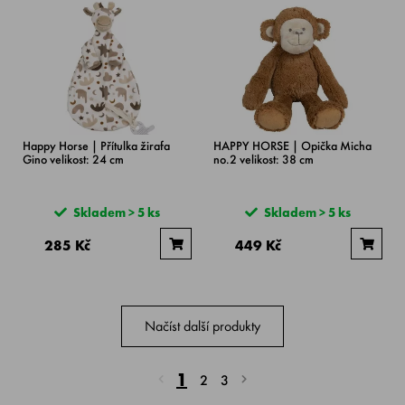
Happy Horse | Přítulka žirafa
HAPPY HORSE | Opička Micha
Gino velikost: 24 cm
no.2 velikost: 38 cm
Skladem > 5 ks
Skladem > 5 ks
285 Kč
449 Kč
Načíst další produkty
1
2
3