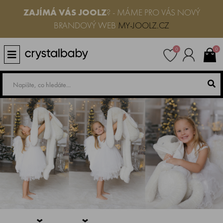
ZAJÍMÁ VÁS JOOLZ
? - MÁME PRO VÁS NOVÝ
BRANDOVÝ WEB
MY-JOOLZ.CZ
0
0