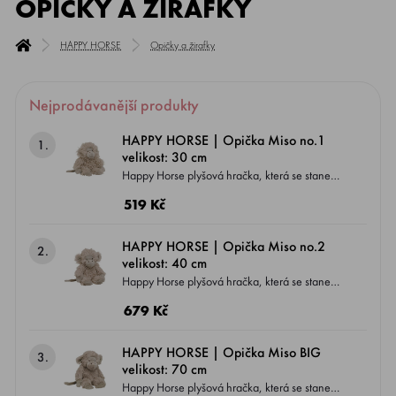
OPIČKY A ŽIRAFKY
HAPPY HORSE
Opičky a žirafky
Nejprodávanější produkty
HAPPY HORSE | Opička Miso no.1
1.
velikost: 30 cm
Happy Horse plyšová hračka, která se stane
nepostradatelným kamarádem Vašeho
519 Kč
miminka od narození a může ho provázet až k
dětským krůčkům.
HAPPY HORSE | Opička Miso no.2
2.
velikost: 40 cm
Happy Horse plyšová hračka, která se stane
nepostradatelným kamarádem Vašeho
679 Kč
miminka od narození a může ho provázet až k
dětským krůčkům.
HAPPY HORSE | Opička Miso BIG
3.
velikost: 70 cm
Happy Horse plyšová hračka, která se stane