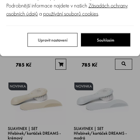
Podrobnější informace najdete v našich
Zásadách ochrany
osobních údajů
a
používání souborů cookies
.
SUAVINEX | Hygienická sada
SUAVINEX | Hygienická sada
WILD&FREE - krémová
DREAMS - modrá
Upravit nastavení
Souhlasím
Skladem > 5 ks
Není skladem
785 Kč
785 Kč
NOVINKA
NOVINKA
SUAVINEX | SET
SUAVINEX | SET
Hřebínek/kartáček DREAMS -
Hřebínek/kartáček DREAMS -
krémový
modrá