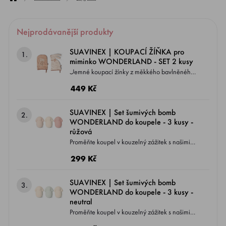
Nejprodávanější produkty
SUAVINEX | KOUPACÍ ŽÍŇKA pro
1.
miminko WONDERLAND - SET 2 kusy
Jemné koupací žínky z měkkého bavlněného
froté pro každodenní péči o citlivou pokožku
449 Kč
miminka od narození. Díky praktickému poutku
je lze po použití jednoduše zavěsit a nechat
SUAVINEX | Set šumivých bomb
2.
volně uschnout.
WONDERLAND do koupele - 3 kusy -
růžová
Proměňte koupel v kouzelný zážitek s našimi
novými šumivými bombami do koupele bude
299 Kč
každá koupel plná vůně, barev a relaxace.
SUAVINEX | Set šumivých bomb
3.
WONDERLAND do koupele - 3 kusy -
neutral
Proměňte koupel v kouzelný zážitek s našimi
novými šumivými bombami do koupele bude