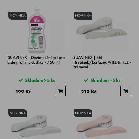
NOVINKA
NOVINKA
SUAVINEX | Dezinfekční gel pro
SUAVINEX | SET
čištění lahví a dudlíků - 750 ml
Hřebínek/kartáček WILD&FREE -
krémová
Skladem > 5 ks
Skladem > 5 ks
199 Kč
210 Kč
NOVINKA
NOVINKA