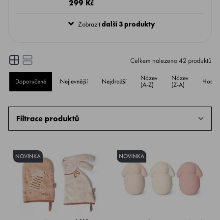
299 Kč
každá koupel plná vůně, barev a relaxace.
Zobrazit
další 3 produkty
Celkem nalezeno
42
produktů
Název
Název
Doporučené
Nejlevnější
Nejdražší
Hodno
(A-Z)
(Z-A)
Filtrace produktů
NOVINKA
NOVINKA