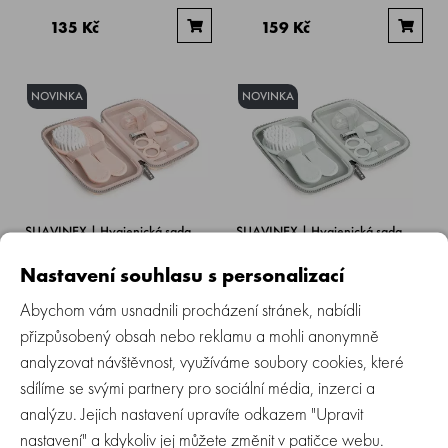
135 Kč
159 Kč
NOVINKA
NOVINKA
SUAVINEX | Hygienická sada
SUAVINEX | Hygienická sada
BIRDIES - růžová
BIRDIES - zelená
Nastavení souhlasu s personalizací
Skladem > 5 ks
Skladem > 5 ks
Abychom vám usnadnili procházení stránek, nabídli
přizpůsobený obsah nebo reklamu a mohli anonymně
785 Kč
785 Kč
analyzovat návštěvnost, využíváme soubory cookies, které
sdílíme se svými partnery pro sociální média, inzerci a
analýzu. Jejich nastavení upravíte odkazem "Upravit
NOVINKA
NOVINKA
nastavení" a kdykoliv jej můžete změnit v patičce webu.