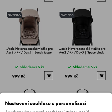
NOVINKA
NOVINKA
Joolz Novorozenecká vložka pro
Joolz Novorozenecká vložka pro
Aer2 /+//Day5 | Sandy taupe
Aer2 /+//Day5 | Space black
Skladem > 5 ks
Skladem > 5 ks
999 Kč
999 Kč
Nastavení souhlasu s personalizací
Abychom vám usnadnili procházení stránek, nabídli