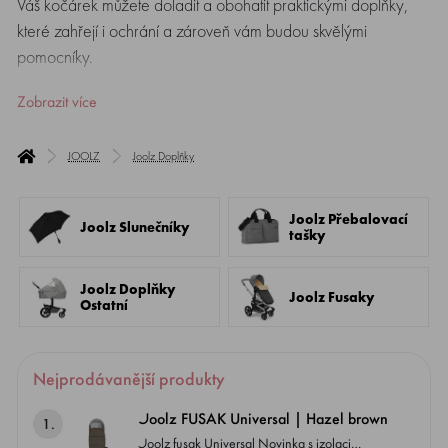
Váš kočárek můžete doladit a obohatit praktickými doplňky,
které zahřejí i ochrání a zároveň vám budou skvělými
pomocníky.
Zobrazit více
JOOLZ
Joolz Doplňky
Joolz Přebalovací
Joolz Slunečníky
tašky
Joolz Doplňky
Joolz Fusaky
Ostatní
Nejprodávanější produkty
Joolz FUSAK Universal | Hazel brown
1.
Joolz fusak Universal Novinka s izolaci