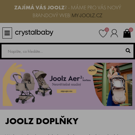
ZAJÍMÁ VÁS JOOLZ
? - MÁME PRO VÁS NOVÝ
BRANDOVÝ WEB
MY-JOOLZ.CZ
0
0
JOOLZ DOPLŇKY