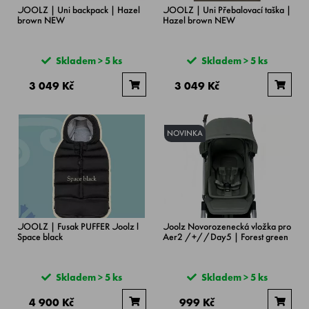
JOOLZ | Uni backpack | Hazel
JOOLZ | Uni Přebalovací taška |
brown NEW
Hazel brown NEW
Skladem > 5 ks
Skladem > 5 ks
3 049 Kč
3 049 Kč
NOVINKA
JOOLZ | Fusak PUFFER Joolz l
Joolz Novorozenecká vložka pro
Space black
Aer2 /+//Day5 | Forest green
Skladem > 5 ks
Skladem > 5 ks
4 900 Kč
999 Kč