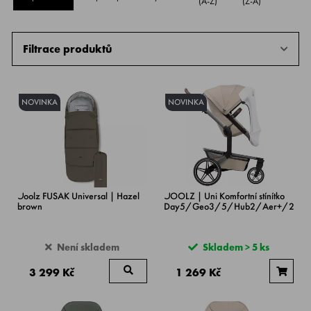
(A-Z)
(Z-A)
Filtrace produktů
NOVINKA
NOVINKA
Joolz FUSAK Universal | Hazel
JOOLZ | Uni Komfortní stínítko
brown
Day5/Geo3/5/Hub2/Aer+/2
Není skladem
Skladem > 5 ks
3 299 Kč
1 269 Kč