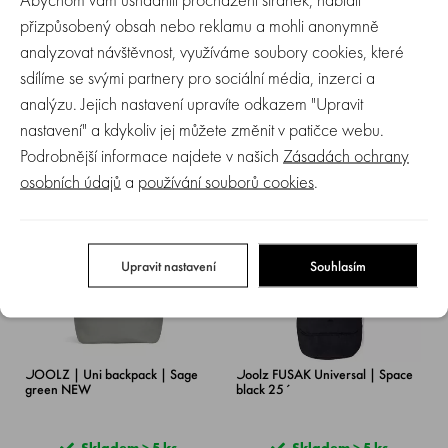
přizpůsobený obsah nebo reklamu a mohli anonymně
analyzovat návštěvnost, využíváme soubory cookies, které
JOOLZ | Uni backpack | Stone
JOOLZ | Uni backpack | (Dark)
sdílíme se svými partnery pro sociální média, inzerci a
grey NEW
navy blue NEW
analýzu. Jejich nastavení upravíte odkazem "Upravit
nastavení" a kdykoliv jej můžete změnit v patičce webu.
Skladem > 5 ks
Skladem > 5 ks
Podrobnější informace najdete v našich
Zásadách ochrany
3 049 Kč
3 049 Kč
osobních údajů
a
používání souborů cookies
.
NOVINKA
Upravit nastavení
Souhlasím
JOOLZ | Uni backpack | Sage
Joolz FUSAK Universal | Space
green NEW
black 25´
Skladem > 5 ks
Skladem > 5 ks