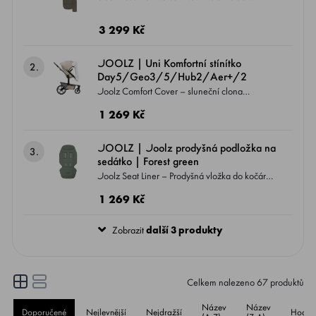
Sorona® Aura Dostupný v 6 klasických
barvách Kompatibilní SE VŠEMI modely
3 299 Kč
kočárků JOOLZ - DAY5, GEO3, HUB2,
AER2, AER+
JOOLZ | Uni Komfortní stínítko
2.
Day5/Geo3/5/Hub2/Aer+/2
Joolz Comfort Cover – sluneční clona
Zajišťuje dítěti klidné a chráněné prostředí v
1 269 Kč
kočárku – ideální pro slunečné dny nebo
situace, kdy potřebuje více stínu a soukromí.
JOOLZ | Joolz prodyšná podložka na
3.
sedátko | Forest green
Joolz Seat Liner – Prodyšná vložka do kočárku
Poskytuje dítěti větší pohodlí a lepší regulaci
1 269 Kč
teploty díky zlepšené cirkulaci vzduchu mezi
sedátkem kočárku a zády dítěte.
Zobrazit
další 3 produkty
Celkem nalezeno
67
produktů
Název
Název
Doporučené
Nejlevnější
Nejdražší
Hodno