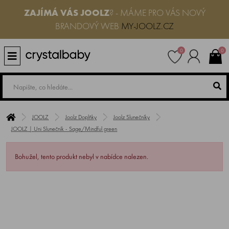
ZAJÍMÁ VÁS JOOLZ
? - MÁME PRO VÁS NOVÝ
BRANDOVÝ WEB
MY-JOOLZ.CZ
0
0
JOOLZ
Joolz Doplňky
Joolz Slunečníky
JOOLZ | Uni Slunečník - Sage/Mindful green
Bohužel, tento produkt nebyl v nabídce nalezen.