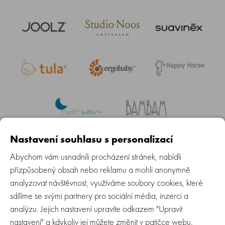
Nastavení souhlasu s personalizací
Abychom vám usnadnili procházení stránek, nabídli
Daily Newsletter Sign Up
přizpůsobený obsah nebo reklamu a mohli anonymně
analyzovat návštěvnost, využíváme soubory cookies, které
ODEBÍRAT
sdílíme se svými partnery pro sociální média, inzerci a
analýzu. Jejich nastavení upravíte odkazem "Upravit
nastavení" a kdykoliv jej můžete změnit v patičce webu.
Baby Group s.r.o.