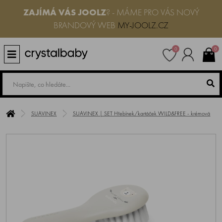
ZAJÍMÁ VÁS JOOLZ
? - MÁME PRO VÁS NOVÝ
BRANDOVÝ WEB
MY-JOOLZ.CZ
0
0
SUAVINEX
SUAVINEX | SET Hřebínek/kartáček WILD&FREE - krémová