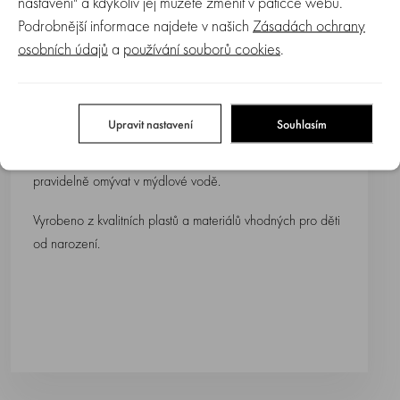
nastavení" a kdykoliv jej můžete změnit v patičce webu.
i miminku, které má jen jemné chmýří. Kartáč i hřeben jsou
Podrobnější informace najdete v našich
Zásadách ochrany
bez ostrých a nebezpečných hran, které by mohly být
osobních údajů
a
používání souborů cookies
.
dítěti nebezpečné. Zuby hřebínku mají zaoblené konce a
vlákna kartáčku jsou měkoučké a pružné. Ideální pro
jemnou dětskou pokožku i vlásky, vhodné pro miminka od
narození.
Upravit nastavení
Souhlasím
Kartáček i hřebínek se snadno udržuje v čistotě, stačí
pravidelně omývat v mýdlové vodě.
Vyrobeno z kvalitních plastů a materiálů vhodných pro děti
od narození.