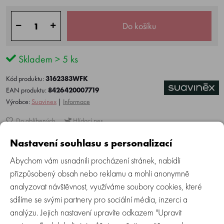
Do košíku
Skladem > 5 ks
Kód produktu:
3162383WFK
EAN produktu:
8426420007719
Výrobce:
Suavinex
|
Informace
Do oblíbených
Hlídací pes
Nastavení souhlasu s personalizací
Abychom vám usnadnili procházení stránek, nabídli
Více o produktu
Recenze (0)
Zeptejte se
přizpůsobený obsah nebo reklamu a mohli anonymně
analyzovat návštěvnost, využíváme soubory cookies, které
sdílíme se svými partnery pro sociální média, inzerci a
Set hřebenu a kartáčku je ideálním pomocníkem pro
analýzu. Jejich nastavení upravíte odkazem "Upravit
každodenní péči o vlásky děťátka. Dopřejte jemnou masáž