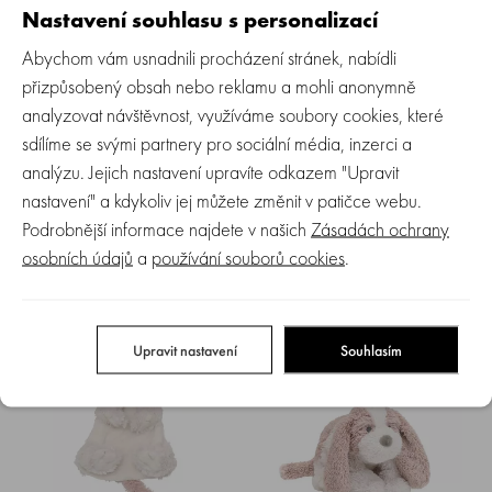
Nastavení souhlasu s personalizací
NOVINKA
NOVINKA
Abychom vám usnadnili procházení stránek, nabídli
přizpůsobený obsah nebo reklamu a mohli anonymně
analyzovat návštěvnost, využíváme soubory cookies, které
sdílíme se svými partnery pro sociální média, inzerci a
analýzu. Jejich nastavení upravíte odkazem "Upravit
HAPPY HORSE | Pejsek Dakota
HAPPY HORSE | Pejsek Driver
nastavení" a kdykoliv jej můžete změnit v patičce webu.
n.3 velikost: 38 cm
BIG velikost: 70 cm
Podrobnější informace najdete v našich
Zásadách ochrany
osobních údajů
a
používání souborů cookies
.
Skladem > 5 ks
Skladem > 5 ks
889 Kč
1 999 Kč
Upravit nastavení
Souhlasím
NOVINKA
NOVINKA