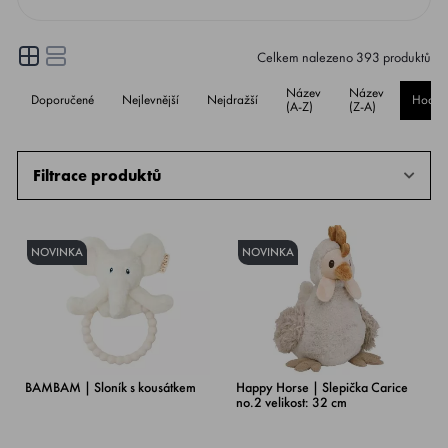
Celkem nalezeno
393
produktů
Název
Název
Doporučené
Nejlevnější
Nejdražší
Hodno
(A-Z)
(Z-A)
Filtrace produktů
NOVINKA
NOVINKA
BAMBAM | Sloník s kousátkem
Happy Horse | Slepička Carice
no.2 velikost: 32 cm