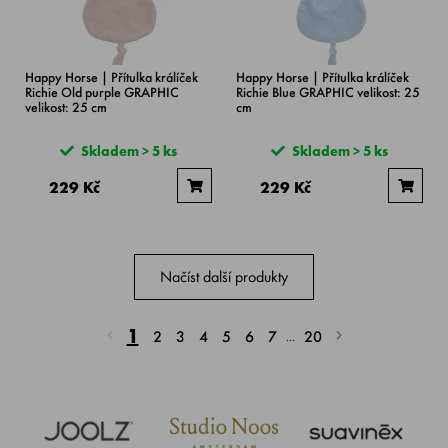
Happy Horse | Přítulka králíček
Happy Horse | Přítulka králíček
Richie Old purple GRAPHIC
Richie Blue GRAPHIC velikost: 25
velikost: 25 cm
cm
Skladem > 5 ks
Skladem > 5 ks
229 Kč
229 Kč
Načíst další produkty
1
2
3
4
5
6
7
20
...