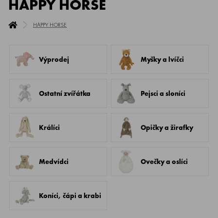
HAPPY HORSE
HAPPY HORSE
Výprodej
Myšky a lvíčci
Ostatní zvířátka
Pejsci a sloníci
Králíci
Opičky a žirafky
Medvídci
Ovečky a oslíci
Koníci, čápi a krabi