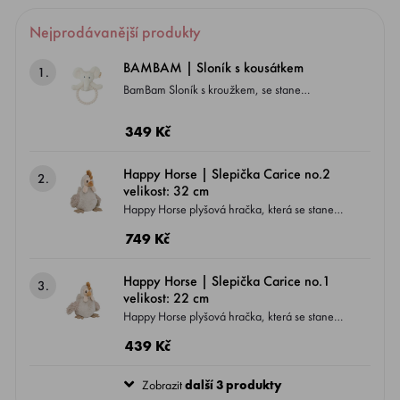
Nejprodávanější produkty
BAMBAM | Sloník s kousátkem
1.
BamBam Sloník s kroužkem, se stane
nepostradatelným kamarádem Vašeho
miminka od narození a může ho provázet až k
349 Kč
dětským krůčkům.
Happy Horse | Slepička Carice no.2
2.
velikost: 32 cm
Happy Horse plyšová hračka, která se stane
nepostradatelným kamarádem Vašeho
749 Kč
miminka od narození a může ho provázet až k
dětským krůčkům.
Happy Horse | Slepička Carice no.1
3.
velikost: 22 cm
Happy Horse plyšová hračka, která se stane
nepostradatelným kamarádem Vašeho
439 Kč
miminka od narození a může ho provázet až k
dětským krůčkům.
Zobrazit
další 3 produkty