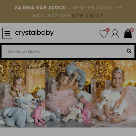
ZAJÍMÁ VÁS JOOLZ
? - MÁME PRO VÁS NOVÝ
BRANDOVÝ WEB
MY-JOOLZ.CZ
0
0