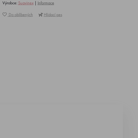
Výrobce:
Suavinex
|
Informace
Do oblíbených
Hlídací pes