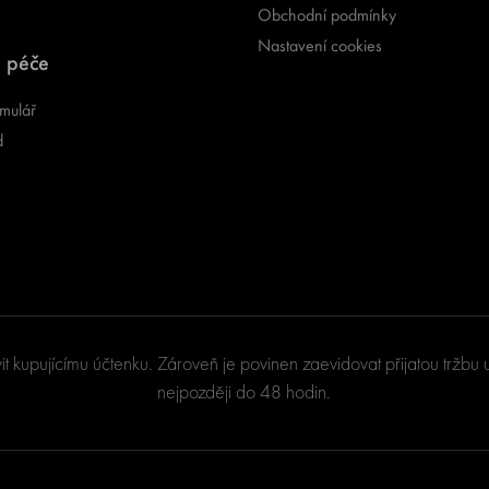
Obchodní podmínky
Nastavení cookies
 péče
mulář
d
vit kupujícímu účtenku. Zároveň je povinen zaevidovat přijatou tržb
nejpozději do 48 hodin.