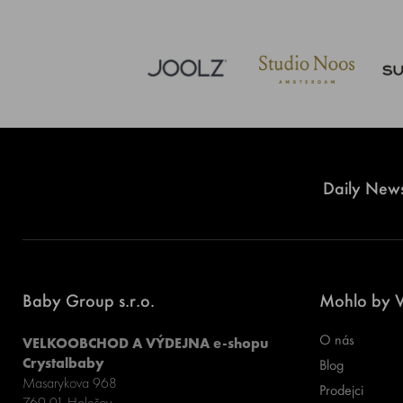
Daily News
Baby Group s.r.o.
Mohlo by V
O nás
VELKOOBCHOD A VÝDEJNA e-shopu
Crystalbaby
Blog
Masarykova 968
Prodejci
769 01 Holešov