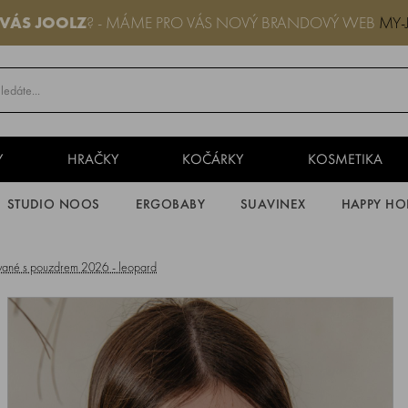
 VÁS JOOLZ
? - MÁME PRO VÁS NOVÝ BRANDOVÝ WEB
MY-
Y
HRAČKY
KOČÁRKY
KOSMETIKA
STUDIO NOOS
ERGOBABY
SUAVINEX
HAPPY HO
ované s pouzdrem 2026 - leopard