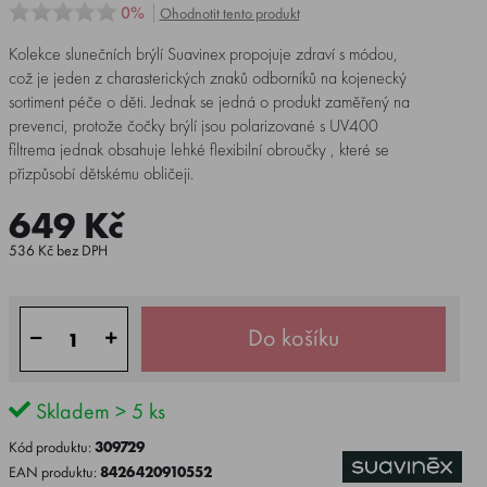
0%
Ohodnotit tento produkt
Kolekce slunečních brýlí Suavinex propojuje zdraví s módou,
což je jeden z charasterických znaků odborníků na kojenecký
sortiment péče o děti. Jednak se jedná o produkt zaměřený na
prevenci, protože čočky brýlí jsou polarizované s UV400
filtrema jednak obsahuje lehké flexibilní obroučky , které se
přizpůsobí dětskému obličeji.
649 Kč
536 Kč bez DPH
Do košíku
Skladem > 5 ks
Kód produktu:
309729
EAN produktu:
8426420910552