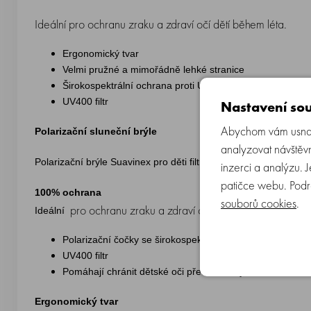
Ideální pro ochranu zraku a zdraví očí dětí během léta.
Ergonomický tvar
Velmi pružné a mimořádně lehké stranice
Širokospektrální ochrana proti UV záření – 100 % UVB 
UV400 filtr
Nastavení sou
Abychom vám usnadn
Polarizační sluneční brýle
analyzovat návštěvn
Polarizační brýle Suavinex pro děti filtrují sluneční paprsky, sni
inzerci a analýzu. 
patičce webu. Podr
100% ochrana
souborů cookies
.
pro ochranu zraku a zdraví očí dětí
Ideální
během letních dn
Polarizační čočky se širokospektrální ochranou proti U
UV400 filtr
Pomáhají chránit dětské oči před škodlivým slunečním 
Ergonomický tvar