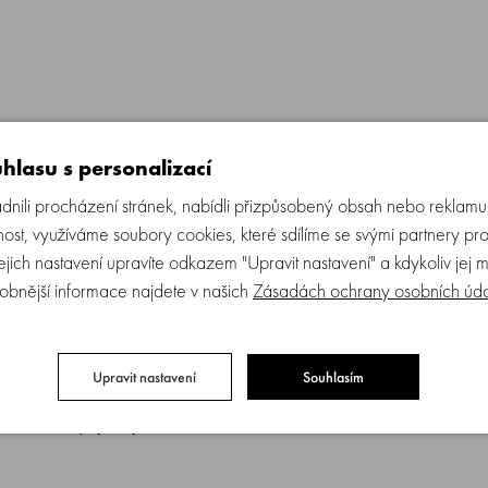
a UVA
hlasu s personalizací
ili procházení stránek, nabídli přizpůsobený obsah nebo reklam
ost, využíváme soubory cookies, které sdílíme se svými partnery pro
žují oslnění a zlepšují kontrast při intenzivním světle.
Jejich nastavení upravíte odkazem "Upravit nastavení" a kdykoliv jej 
obnější informace najdete v našich
Zásadách ochrany osobních úd
ů.
Upravit nastavení
Souhlasím
V záření – 100 % UVB a UVA
zářením a nepříjemným oslněním.