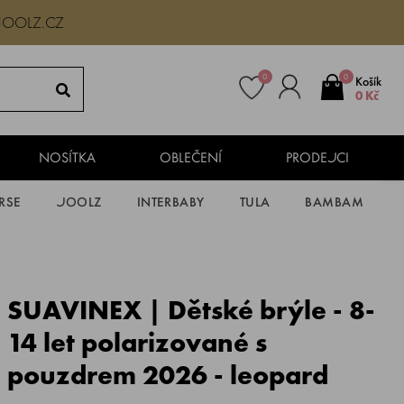
JOOLZ.CZ
0
0
Košík
0 Kč
NOSÍTKA
OBLEČENÍ
PRODEJCI
RSE
JOOLZ
INTERBABY
TULA
BAMBAM
SUAVINEX | Dětské brýle - 8-
14 let polarizované s
pouzdrem 2026 - leopard