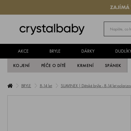
ZAJÍMÁ
AKCE
BRYLE
DÁRKY
DUDLÍK
KOJENÍ
PÉČE O DÍTĚ
KRMENÍ
SPÁNEK
BRYLE
8-14 let
SUAVINEX | Dětské brýle - 8-14 let polariz