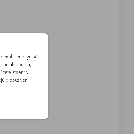
u a mohli anonymně
 sociální média,
můžete změnit v
ajů
a
používání