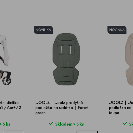
NOVINKA
NOVINKA
í stínítko
JOOLZ | Joolz prodyšná
JOOLZ | Joo
b2/Aer+/2
podložka na sedátko | Forest
podložka na 
green
taupe
 5 ks
Skladem > 5 ks
Sk