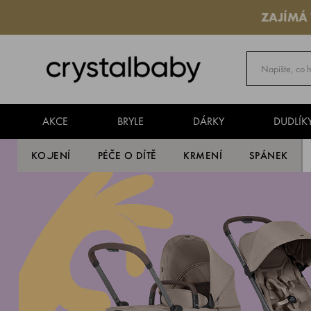
ZAJÍMÁ
AKCE
BRYLE
DÁRKY
DUDLÍK
KOJENÍ
PÉČE O DÍTĚ
KRMENÍ
SPÁNEK