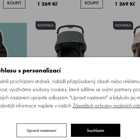
KOUPIT
KOUPIT
1 269 Kč
1 269 Kč
NOVINKA
NOVINKA
hlasu s personalizací
ili procházení stránek, nabídli přizpůsobený obsah nebo reklam
ost, využíváme soubory cookies, které sdílíme se svými partnery pro
Jejich nastavení upravíte odkazem "Upravit nastavení" a kdykoliv jej 
ER Joolz l
Joolz Novorozenecká vložka pro
Joolz Novor
obnější informace najdete v našich
Zásadách ochrany osobních úd
Aer2 /+//Day5 | Forest green
Aer2 /+//D
 5 ks
Skladem > 5 ks
Sk
Upravit nastavení
Souhlasím
KOUPIT
KOUPIT
999 Kč
999 Kč