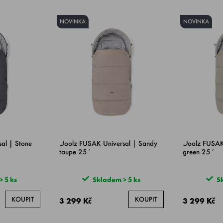
NOVINKA
NOVINKA
al | Stone
Joolz FUSAK Universal | Sandy
Joolz FUSAK
taupe 25´
green 25´
 5 ks
Skladem > 5 ks
Sk
KOUPIT
KOUPIT
3 299 Kč
3 299 Kč