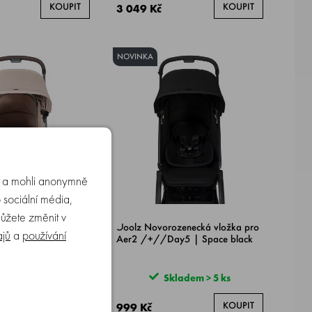
KOUPIT
KOUPIT
3 049 Kč
NOVINKA
u a mohli anonymně
 sociální média,
můžete změnit v
ozenecká vložka pro
Joolz Novorozenecká vložka pro
ajů
a
používání
ay5 | Sandy taupe
Aer2 /+//Day5 | Space black
ladem > 5 ks
Skladem > 5 ks
KOUPIT
KOUPIT
999 Kč