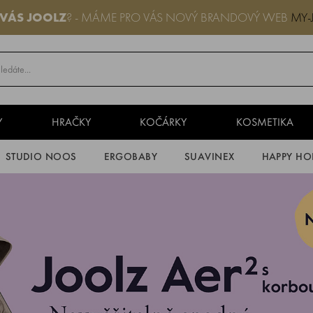
 VÁS JOOLZ
? - MÁME PRO VÁS NOVÝ BRANDOVÝ WEB
MY-
Y
HRAČKY
KOČÁRKY
KOSMETIKA
STUDIO NOOS
ERGOBABY
SUAVINEX
HAPPY HO