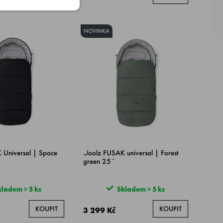
NOVINKA
 Universal | Space
Joolz FUSAK universal | Forest
green 25´
ladem > 5 ks
Skladem > 5 ks
KOUPIT
KOUPIT
3 299 Kč