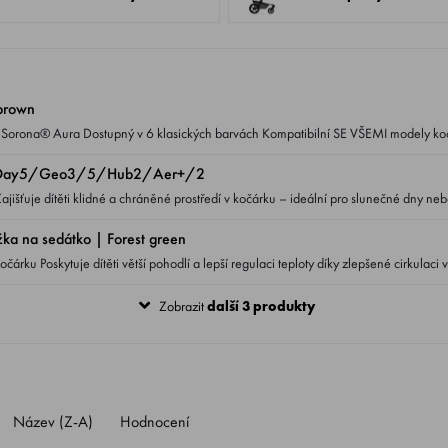
brown
tko Day5/Geo3/5/Hub2/Aer+/2
a na sedátko | Forest green
cirkulaci vzduchu mezi
Zobrazit
další 3 produkty
Název (Z-A)
Hodnocení