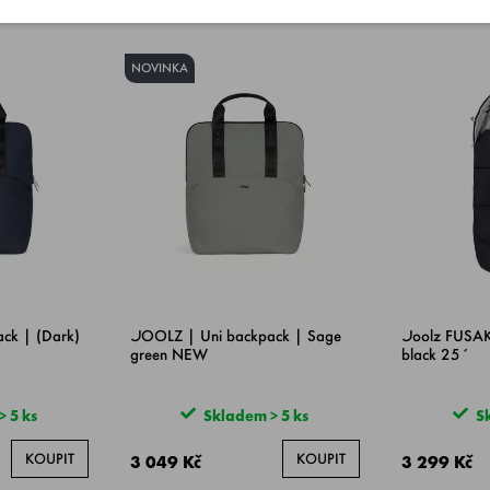
NOVINKA
ck | (Dark)
JOOLZ | Uni backpack | Sage
Joolz FUSAK
green NEW
black 25´
 5 ks
Skladem > 5 ks
Sk
KOUPIT
KOUPIT
3 049 Kč
3 299 Kč