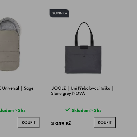
NOVINKA
 Universal | Sage
JOOLZ | Uni Přebalovací taška |
Stone grey NOVÁ
ladem > 5 ks
Skladem > 5 ks
KOUPIT
KOUPIT
3 049 Kč