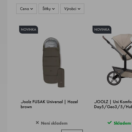
Cena
Štítky
Výrobci
NOVINKA
NOVINKA
Joolz FUSAK Universal | Hazel
JOOLZ | Uni Komfortn
brown
Day5/Geo3/5/Hu
Není skladem
Skladem >