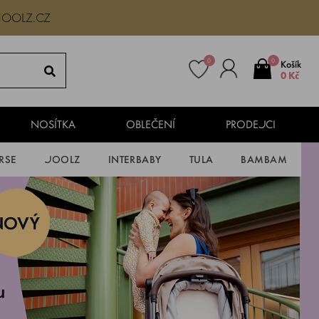
JOOLZ.CZ
0
0
Košík
0 Kč
NOSÍTKA
OBLEČENÍ
PRODEJCI
RSE
JOOLZ
INTERBABY
TULA
BAMBAM