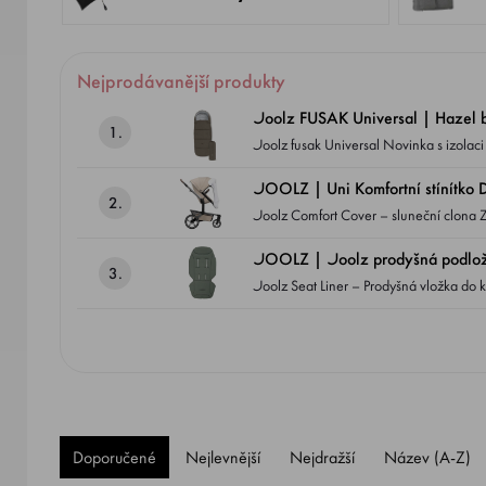
Nejprodávanější produkty
Joolz FUSAK Universal | Hazel 
1.
Joolz fusak Universal Novinka s izolaci Sorona® Aura Dostupný v 6 klasických barvách Kompatibilní SE VŠEMI modely kočárků JOOLZ -
DAY5, GEO3, HUB2, AER2, AER+
JOOLZ | Uni Komfortní stíní
2.
Joolz Comfort Cover – sluneční clona Zajišťuje dítěti klidné a chráněné prostředí v kočárku – ideální pro slunečné dny nebo situace, kdy
potřebuje více stínu a soukromí.
JOOLZ | Joolz prodyšná podložk
3.
Joolz Seat Liner – Prodyšná vložka do kočárku Poskytuje dítěti větší pohodlí a lepší regulaci teploty díky zlepšené 
sedátkem kočárku a zády dítěte.
Doporučené
Nejlevnější
Nejdražší
Název (A-Z)