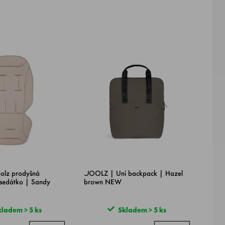
lz prodyšná
JOOLZ | Uni backpack | Hazel
sedátko | Sandy
brown NEW
ladem > 5 ks
Skladem > 5 ks