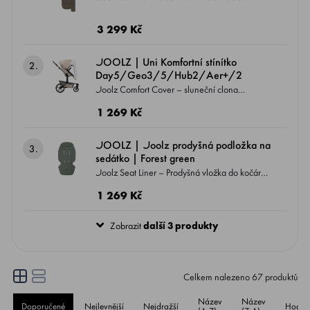
Sorona® Aura Dostupný v 6 klasických
barvách Kompatibilní SE VŠEMI modely
3 299 Kč
kočárků JOOLZ - DAY5, GEO3, HUB2,
AER2, AER+
JOOLZ | Uni Komfortní stínítko
2.
Day5/Geo3/5/Hub2/Aer+/2
Joolz Comfort Cover – sluneční clona
Zajišťuje dítěti klidné a chráněné prostředí v
1 269 Kč
kočárku – ideální pro slunečné dny nebo
situace, kdy potřebuje více stínu a soukromí.
JOOLZ | Joolz prodyšná podložka na
3.
sedátko | Forest green
Joolz Seat Liner – Prodyšná vložka do kočárku
Poskytuje dítěti větší pohodlí a lepší regulaci
1 269 Kč
teploty díky zlepšené cirkulaci vzduchu mezi
sedátkem kočárku a zády dítěte.
Zobrazit
další 3 produkty
Celkem nalezeno
67
produktů
Název
Název
Doporučené
Nejlevnější
Nejdražší
Hodno