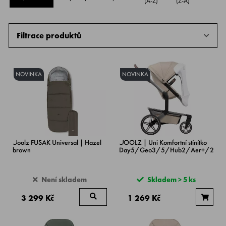
(A-Z)
(Z-A)
Filtrace produktů
NOVINKA
NOVINKA
Joolz FUSAK Universal | Hazel
JOOLZ | Uni Komfortní stínítko
brown
Day5/Geo3/5/Hub2/Aer+/2
Není skladem
Skladem > 5 ks
3 299 Kč
1 269 Kč