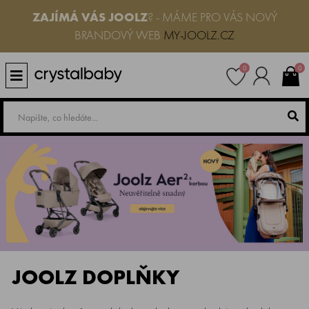
ZAJÍMÁ VÁS JOOLZ
? - MÁME PRO VÁS NOVÝ
BRANDOVÝ WEB
MY-JOOLZ.CZ
0
0
JOOLZ DOPLŇKY