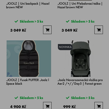
JOOLZ | Uni backpack | Hazel
JOOLZ | Uni Přebalovací taška |
brown NEW
Hazel brown NEW
Skladem > 5 ks
Skladem > 5 ks
3 049 Kč
3 049 Kč
NOVINKA
JOOLZ | Fusak PUFFER Joolz l
Joolz Novorozenecká vložka pro
Space black
Aer2 /+//Day5 | Forest green
Skladem > 5 ks
Skladem > 5 ks
4 900 Kč
999 Kč