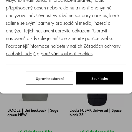
přizpůsobený obsah nebo reklamu a mohli anonymně
analyzovat návštěvnost, využíváme soubory cookies, které
JOOLZ | Uni backpack | Stone
JOOLZ | Uni backpack | (Dark)
sdílíme se svými partnery pro sociální média, inzerci a
grey NEW
navy blue NEW
analýzu. Jejich nastavení upravíte odkazem "Upravit
nastavení" a kdykoliv jej můžete změnit v patičce webu.
Skladem > 5 ks
Skladem > 5 ks
Podrobnější informace najdete v našich
Zásadách ochrany
3 049 Kč
3 049 Kč
osobních údajů
a
používání souborů cookies
.
NOVINKA
Upravit nastavení
Souhlasím
JOOLZ | Uni backpack | Sage
Joolz FUSAK Universal | Space
green NEW
black 25´
Skladem > 5 ks
Skladem > 5 ks