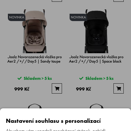
NOVINKA
NOVINKA
Joolz Novorozenecká vložka pro
Joolz Novorozenecká vložka pro
Aer2 /+//Day5 | Sandy taupe
Aer2 /+//Day5 | Space black
Skladem > 5 ks
Skladem > 5 ks
999 Kč
999 Kč
Nastavení souhlasu s personalizací
Abychom vám usnadnili procházení stránek, nabídli