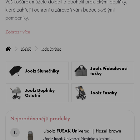
Váš kočárek můžete doladit a obohatit praktickými doplňky,
které zahřejí i ochrání a zároveň vám budou skvělými
pomocníky.
Zobrazit více
JOOLZ
Joolz Doplňky
Joolz Přebalovací
Joolz Slunečníky
tašky
Joolz Doplňky
Joolz Fusaky
Ostatní
Nejprodávanější produkty
Joolz FUSAK Universal | Hazel brown
1.
Joolz fusak Universal Novinka s izolaci