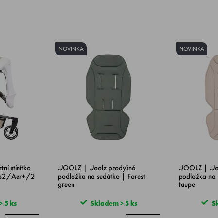
NOVINKA
NOVINKA
í stínítko
JOOLZ | Joolz prodyšná
JOOLZ | Joo
b2/Aer+/2
podložka na sedátko | Forest
podložka na 
green
taupe
 5 ks
Skladem > 5 ks
Sk