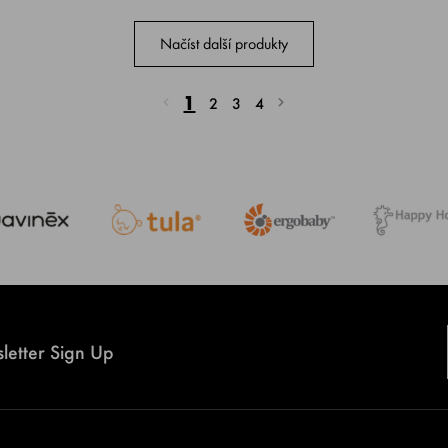
Načíst další produkty
1
2
3
4
letter Sign Up