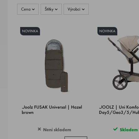
Cena
Štítky
Výrobci
NOVINKA
NOVINKA
Joolz FUSAK Universal | Hazel
JOOLZ | Uni Komfortn
brown
Day5/Geo3/5/Hu
Není skladem
Skladem >