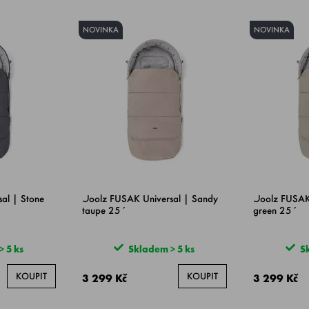
NOVINKA
NOVINKA
al | Stone
Joolz FUSAK Universal | Sandy
Joolz FUSAK
taupe 25´
green 25´
 5 ks
Skladem > 5 ks
Sk
KOUPIT
KOUPIT
3 299 Kč
3 299 Kč