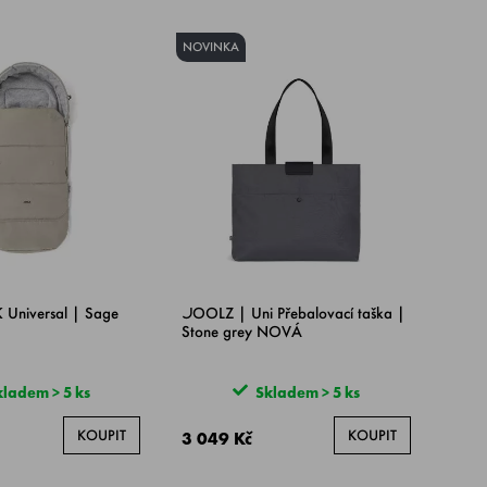
NOVINKA
 Universal | Sage
JOOLZ | Uni Přebalovací taška |
Stone grey NOVÁ
ladem > 5 ks
Skladem > 5 ks
KOUPIT
KOUPIT
3 049 Kč