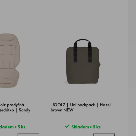
lz prodyšná
JOOLZ | Uni backpack | Hazel
sedátko | Sandy
brown NEW
ladem > 5 ks
Skladem > 5 ks