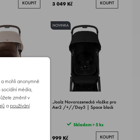
KOUPIT
KOUPIT
3 049 Kč
NOVINKA
u a mohli anonymně
 sociální média,
můžete změnit v
ozenecká vložka pro
Joolz Novorozenecká vložka pro
ajů
a
používání
ay5 | Sandy taupe
Aer2 /+//Day5 | Space black
ladem > 5 ks
Skladem > 5 ks
KOUPIT
KOUPIT
999 Kč