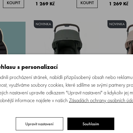
KOUPIT
KOUPIT
1 269 Kč
1 269 Kč
NOVINKA
NOVINKA
hlasu s personalizací
ili procházení stránek, nabídli přizpůsobený obsah nebo reklam
ost, využíváme soubory cookies, které sdílíme se svými partnery pro
Jejich nastavení upravíte odkazem "Upravit nastavení" a kdykoliv jej 
ER Joolz l
Joolz Novorozenecká vložka pro
Joolz Novor
obnější informace najdete v našich
Zásadách ochrany osobních úd
Aer2 /+//Day5 | Forest green
Aer2 /+//D
 5 ks
Skladem > 5 ks
Sk
Upravit nastavení
Souhlasím
KOUPIT
KOUPIT
999 Kč
999 Kč