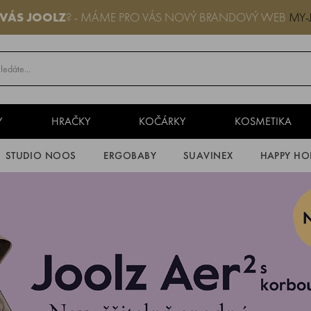
 VÁS JOOLZ
? - MÁME PRO VÁS NOVÝ BRANDOVÝ WEB
MY-
Y
HRAČKY
KOČÁRKY
KOSMETIKA
STUDIO NOOS
ERGOBABY
SUAVINEX
HAPPY HO