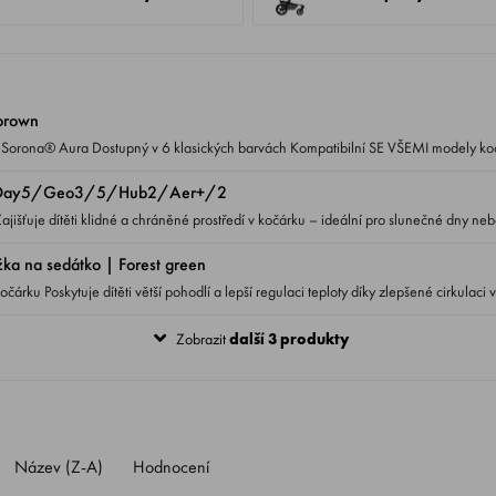
brown
tko Day5/Geo3/5/Hub2/Aer+/2
a na sedátko | Forest green
cirkulaci vzduchu mezi
Zobrazit
další 3 produkty
Název (Z-A)
Hodnocení