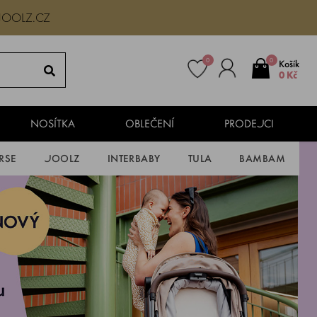
JOOLZ.CZ
0
0
Košík
0 Kč
NOSÍTKA
OBLEČENÍ
PRODEJCI
RSE
JOOLZ
INTERBABY
TULA
BAMBAM