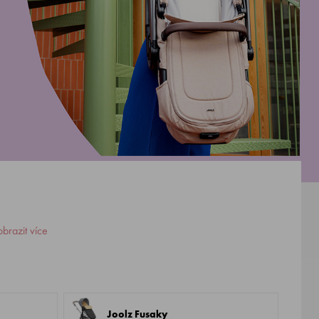
brazit více
Joolz Fusaky