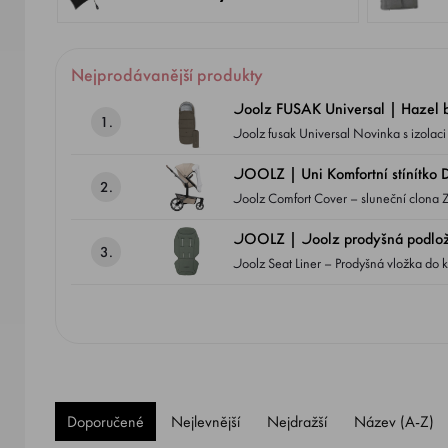
Nejprodávanější produkty
Joolz FUSAK Universal | Hazel 
1.
Joolz fusak Universal Novinka s izolaci Sorona® Aura Dostupný v 6 klasických barvách Kompatibilní SE VŠEMI modely kočárků JOOLZ -
DAY5, GEO3, HUB2, AER2, AER+
JOOLZ | Uni Komfortní stíní
2.
Joolz Comfort Cover – sluneční clona Zajišťuje dítěti klidné a chráněné prostředí v kočárku – ideální pro slunečné dny nebo situace, kdy
potřebuje více stínu a soukromí.
JOOLZ | Joolz prodyšná podložk
3.
Joolz Seat Liner – Prodyšná vložka do kočárku Poskytuje dítěti větší pohodlí a lepší regulaci teploty díky zlepšené 
sedátkem kočárku a zády dítěte.
Doporučené
Nejlevnější
Nejdražší
Název (A-Z)