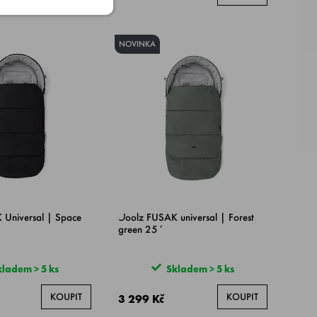
NOVINKA
 Universal | Space
Joolz FUSAK universal | Forest
green 25´
ladem > 5 ks
Skladem > 5 ks
KOUPIT
KOUPIT
3 299 Kč