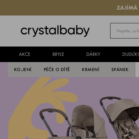
ZAJÍMÁ
AKCE
BRYLE
DÁRKY
DUDLÍK
KOJENÍ
PÉČE O DÍTĚ
KRMENÍ
SPÁNEK