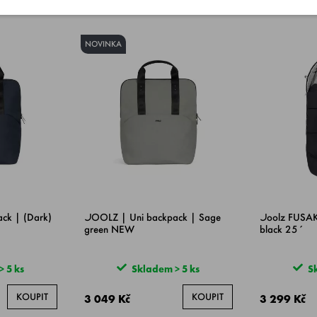
NOVINKA
ck | (Dark)
JOOLZ | Uni backpack | Sage
Joolz FUSAK
green NEW
black 25´
 5 ks
Skladem > 5 ks
Sk
KOUPIT
KOUPIT
3 049 Kč
3 299 Kč