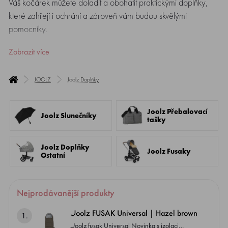
Váš kočárek můžete doladit a obohatit praktickými doplňky,
které zahřejí i ochrání a zároveň vám budou skvělými
pomocníky.
Zobrazit více
JOOLZ
Joolz Doplňky
Joolz Přebalovací
Joolz Slunečníky
tašky
Joolz Doplňky
Joolz Fusaky
Ostatní
Nejprodávanější produkty
Joolz FUSAK Universal | Hazel brown
1.
Joolz fusak Universal Novinka s izolaci