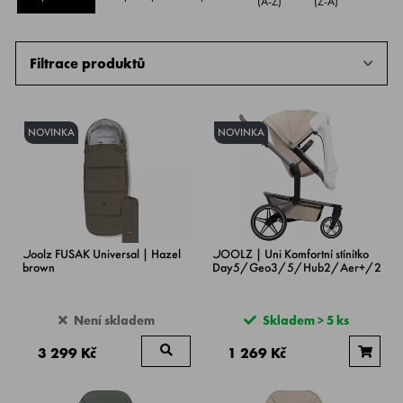
(A-Z)
(Z-A)
Filtrace produktů
NOVINKA
NOVINKA
Joolz FUSAK Universal | Hazel
JOOLZ | Uni Komfortní stínítko
brown
Day5/Geo3/5/Hub2/Aer+/2
Není skladem
Skladem > 5 ks
3 299 Kč
1 269 Kč