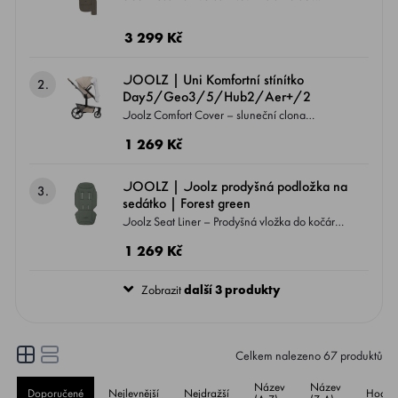
Sorona® Aura Dostupný v 6 klasických
barvách Kompatibilní SE VŠEMI modely
3 299 Kč
kočárků JOOLZ - DAY5, GEO3, HUB2,
AER2, AER+
JOOLZ | Uni Komfortní stínítko
2.
Day5/Geo3/5/Hub2/Aer+/2
Joolz Comfort Cover – sluneční clona
Zajišťuje dítěti klidné a chráněné prostředí v
1 269 Kč
kočárku – ideální pro slunečné dny nebo
situace, kdy potřebuje více stínu a soukromí.
JOOLZ | Joolz prodyšná podložka na
3.
sedátko | Forest green
Joolz Seat Liner – Prodyšná vložka do kočárku
Poskytuje dítěti větší pohodlí a lepší regulaci
1 269 Kč
teploty díky zlepšené cirkulaci vzduchu mezi
sedátkem kočárku a zády dítěte.
Zobrazit
další 3 produkty
Celkem nalezeno
67
produktů
Název
Název
Doporučené
Nejlevnější
Nejdražší
Hodno