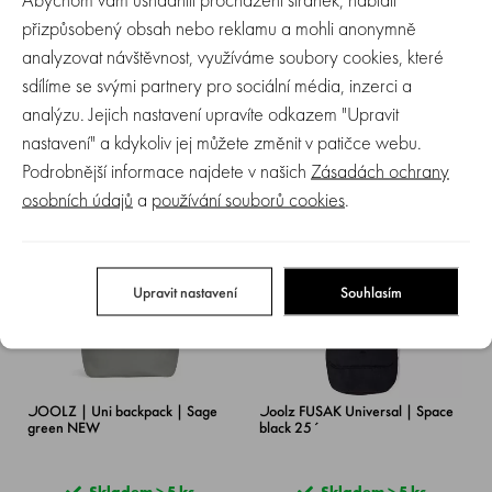
přizpůsobený obsah nebo reklamu a mohli anonymně
analyzovat návštěvnost, využíváme soubory cookies, které
JOOLZ | Uni backpack | Stone
JOOLZ | Uni backpack | (Dark)
sdílíme se svými partnery pro sociální média, inzerci a
grey NEW
navy blue NEW
analýzu. Jejich nastavení upravíte odkazem "Upravit
nastavení" a kdykoliv jej můžete změnit v patičce webu.
Skladem > 5 ks
Skladem > 5 ks
Podrobnější informace najdete v našich
Zásadách ochrany
3 049 Kč
3 049 Kč
osobních údajů
a
používání souborů cookies
.
NOVINKA
Upravit nastavení
Souhlasím
JOOLZ | Uni backpack | Sage
Joolz FUSAK Universal | Space
green NEW
black 25´
Skladem > 5 ks
Skladem > 5 ks