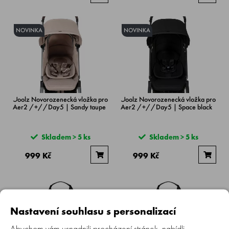
NOVINKA
NOVINKA
Joolz Novorozenecká vložka pro
Joolz Novorozenecká vložka pro
Aer2 /+//Day5 | Sandy taupe
Aer2 /+//Day5 | Space black
Skladem > 5 ks
Skladem > 5 ks
999 Kč
999 Kč
Nastavení souhlasu s personalizací
Abychom vám usnadnili procházení stránek, nabídli