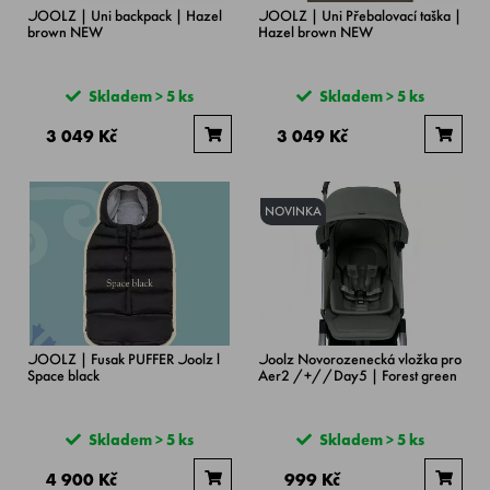
JOOLZ | Uni backpack | Hazel
JOOLZ | Uni Přebalovací taška |
brown NEW
Hazel brown NEW
Skladem > 5 ks
Skladem > 5 ks
3 049 Kč
3 049 Kč
NOVINKA
JOOLZ | Fusak PUFFER Joolz l
Joolz Novorozenecká vložka pro
Space black
Aer2 /+//Day5 | Forest green
Skladem > 5 ks
Skladem > 5 ks
4 900 Kč
999 Kč