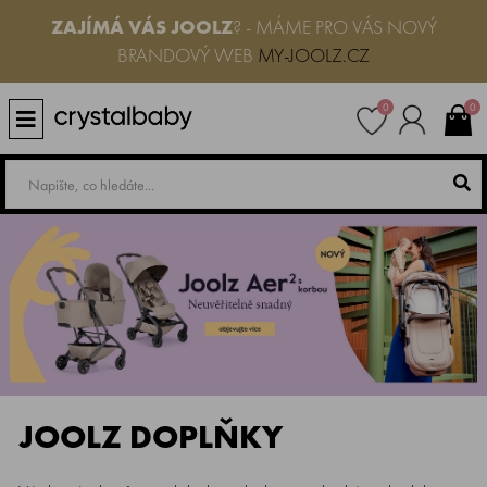
ZAJÍMÁ VÁS JOOLZ
? - MÁME PRO VÁS NOVÝ
BRANDOVÝ WEB
MY-JOOLZ.CZ
0
0
JOOLZ DOPLŇKY