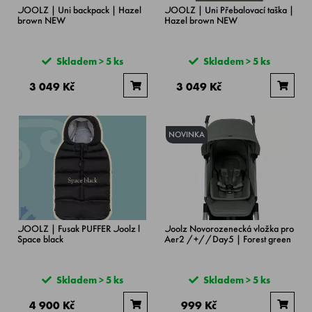
JOOLZ | Uni backpack | Hazel
JOOLZ | Uni Přebalovací taška |
brown NEW
Hazel brown NEW
Skladem > 5 ks
Skladem > 5 ks
3 049 Kč
3 049 Kč
NOVINKA
JOOLZ | Fusak PUFFER Joolz l
Joolz Novorozenecká vložka pro
Space black
Aer2 /+//Day5 | Forest green
Skladem > 5 ks
Skladem > 5 ks
4 900 Kč
999 Kč