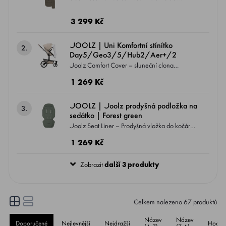
Sorona® Aura Dostupný v 6 klasických
barvách Kompatibilní SE VŠEMI modely
3 299 Kč
kočárků JOOLZ - DAY5, GEO3, HUB2,
AER2, AER+
JOOLZ | Uni Komfortní stínítko
2.
Day5/Geo3/5/Hub2/Aer+/2
Joolz Comfort Cover – sluneční clona
Zajišťuje dítěti klidné a chráněné prostředí v
1 269 Kč
kočárku – ideální pro slunečné dny nebo
situace, kdy potřebuje více stínu a soukromí.
JOOLZ | Joolz prodyšná podložka na
3.
sedátko | Forest green
Joolz Seat Liner – Prodyšná vložka do kočárku
Poskytuje dítěti větší pohodlí a lepší regulaci
1 269 Kč
teploty díky zlepšené cirkulaci vzduchu mezi
sedátkem kočárku a zády dítěte.
Zobrazit
další 3 produkty
Celkem nalezeno
67
produktů
Název
Název
Doporučené
Nejlevnější
Nejdražší
Hodno