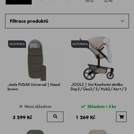
(A-Z)
(Z-A)
Filtrace produktů
NOVINKA
NOVINKA
Joolz FUSAK Universal | Hazel
JOOLZ | Uni Komfortní stínítko
brown
Day5/Geo3/5/Hub2/Aer+/2
Není skladem
Skladem > 5 ks
3 299 Kč
1 269 Kč