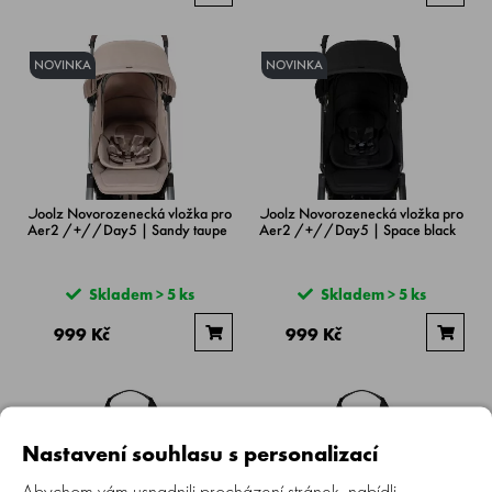
NOVINKA
NOVINKA
Joolz Novorozenecká vložka pro
Joolz Novorozenecká vložka pro
Aer2 /+//Day5 | Sandy taupe
Aer2 /+//Day5 | Space black
Skladem > 5 ks
Skladem > 5 ks
999 Kč
999 Kč
Nastavení souhlasu s personalizací
Abychom vám usnadnili procházení stránek, nabídli