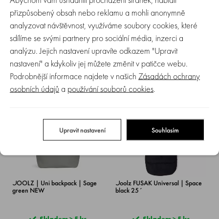
přizpůsobený obsah nebo reklamu a mohli anonymně
analyzovat návštěvnost, využíváme soubory cookies, které
JOOLZ | Uni backpack | Stone
JOOLZ | Uni backpack | (Dark)
sdílíme se svými partnery pro sociální média, inzerci a
grey NEW
navy blue NEW
analýzu. Jejich nastavení upravíte odkazem "Upravit
nastavení" a kdykoliv jej můžete změnit v patičce webu.
Skladem > 5 ks
Skladem > 5 ks
Podrobnější informace najdete v našich
Zásadách ochrany
3 049 Kč
3 049 Kč
osobních údajů
a
používání souborů cookies
.
NOVINKA
Upravit nastavení
Souhlasím
JOOLZ | Uni backpack | Sage
Joolz FUSAK Universal | Space
green NEW
black 25´
Skladem > 5 ks
Skladem > 5 ks