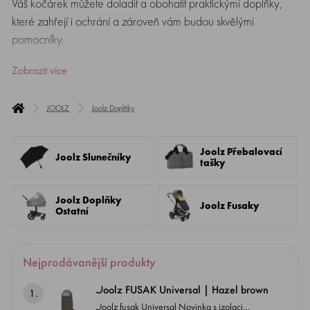
Váš kočárek můžete doladit a obohatit praktickými doplňky,
které zahřejí i ochrání a zároveň vám budou skvělými
pomocníky.
Zobrazit více
JOOLZ
Joolz Doplňky
Joolz Přebalovací
Joolz Slunečníky
tašky
Joolz Doplňky
Joolz Fusaky
Ostatní
Nejprodávanější produkty
Joolz FUSAK Universal | Hazel brown
1.
Joolz fusak Universal Novinka s izolaci