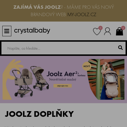
ZAJÍMÁ VÁS JOOLZ
? - MÁME PRO VÁS NOVÝ
BRANDOVÝ WEB
MY-JOOLZ.CZ
0
0
JOOLZ DOPLŇKY