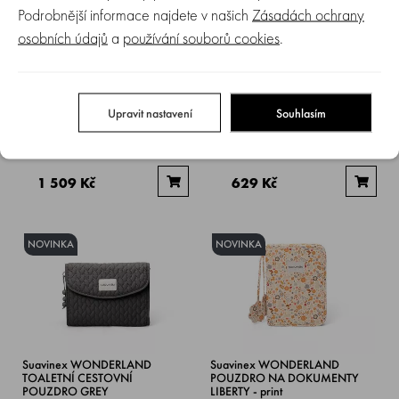
Podrobnější informace najdete v našich
Zásadách ochrany
osobních údajů
a
používání souborů cookies
.
Suavinex POETRY PŘEBALOVACÍ
Suavinex WONDERLAND
taška malá - zelená
PŘEBALOVACÍ podložka LIBERTY
- print
Upravit nastavení
Souhlasím
Skladem > 5 ks
Skladem > 5 ks
1 509 Kč
629 Kč
NOVINKA
NOVINKA
Suavinex WONDERLAND
Suavinex WONDERLAND
TOALETNÍ CESTOVNÍ
POUZDRO NA DOKUMENTY
POUZDRO GREY
LIBERTY - print