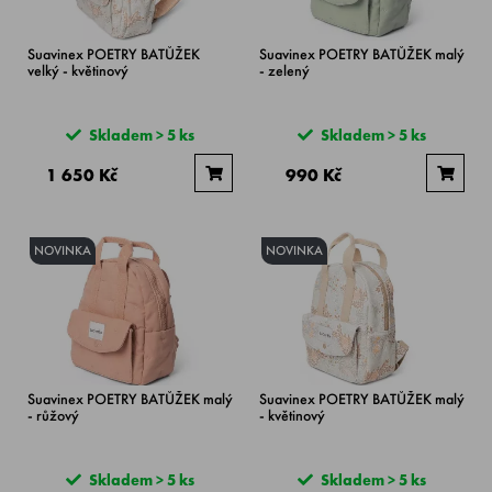
Suavinex POETRY BATŮŽEK
Suavinex POETRY BATŮŽEK malý
velký - květinový
- zelený
Skladem > 5 ks
Skladem > 5 ks
1 650 Kč
990 Kč
NOVINKA
NOVINKA
Suavinex POETRY BATŮŽEK malý
Suavinex POETRY BATŮŽEK malý
- růžový
- květinový
Skladem > 5 ks
Skladem > 5 ks