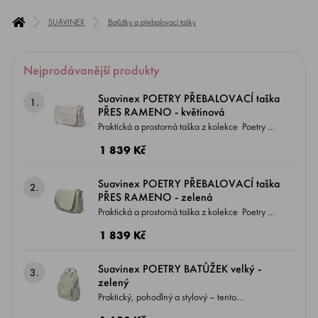
SUAVINEX
Batůžky a přebalovací tašky
Nejprodávanější produkty
Suavinex POETRY PŘEBALOVACÍ taška
1.
PŘES RAMENO - květinová
Praktická a prostorná taška z kolekce Poetry –
ideální jako kabelka pro maminku nebo taška
1 839 Kč
na kočárek.
Suavinex POETRY PŘEBALOVACÍ taška
2.
PŘES RAMENO - zelená
Praktická a prostorná taška z kolekce Poetry –
ideální jako kabelka pro maminku nebo taška
1 839 Kč
na kočárek.
Suavinex POETRY BATŮŽEK velký -
3.
zelený
Praktický, pohodlný a stylový – tento
přebalovací batoh je navržený tak, aby vám