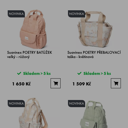
NOVINKA
NOVINKA
Suavinex POETRY BATŮŽEK
Suavinex POETRY PŘEBALOVACÍ
velký - růžový
taška - květinová
Skladem > 5 ks
Skladem > 5 ks
1 650 Kč
1 509 Kč
NOVINKA
NOVINKA