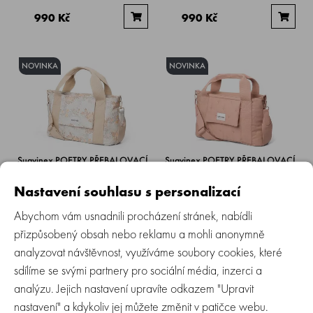
990 Kč
990 Kč
NOVINKA
NOVINKA
Suavinex POETRY PŘEBALOVACÍ
Suavinex POETRY PŘEBALOVACÍ
taška malá - květinová
taška malá - růžová
Nastavení souhlasu s personalizací
Skladem > 5 ks
Skladem > 5 ks
Abychom vám usnadnili procházení stránek, nabídli
přizpůsobený obsah nebo reklamu a mohli anonymně
1 509 Kč
1 509 Kč
analyzovat návštěvnost, využíváme soubory cookies, které
sdílíme se svými partnery pro sociální média, inzerci a
NOVINKA
NOVINKA
analýzu. Jejich nastavení upravíte odkazem "Upravit
nastavení" a kdykoliv jej můžete změnit v patičce webu.