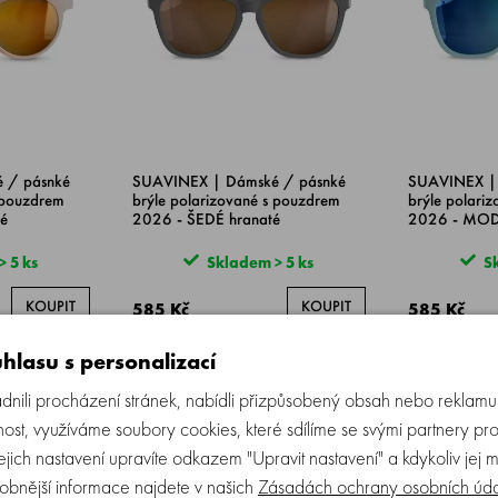
 / pásnké
SUAVINEX | Dámské / pásnké
SUAVINEX |
 pouzdrem
brýle polarizované s pouzdrem
brýle polari
é
2026 - ŠEDÉ hranaté
2026 - MOD
 5 ks
Skladem > 5 ks
Sk
KOUPIT
KOUPIT
585 Kč
585 Kč
hlasu s personalizací
NOVINKA
NOVINKA
ili procházení stránek, nabídli přizpůsobený obsah nebo reklam
ost, využíváme soubory cookies, které sdílíme se svými partnery pro
Jejich nastavení upravíte odkazem "Upravit nastavení" a kdykoliv jej 
obnější informace najdete v našich
Zásadách ochrany osobních úd