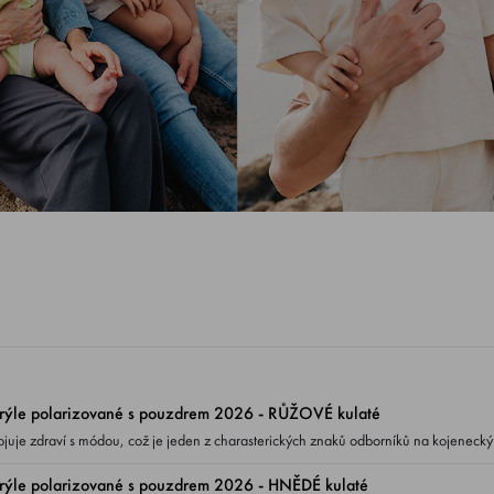
ýle polarizované s pouzdrem 2026 - RŮŽOVÉ kulaté
ojuje zdraví s módou, což je jeden z charasterických znaků odborníků na kojenecký
čky brýlí jsou polarizované s UV400 filtrema jednak obsahuje lehké
ýle polarizované s pouzdrem 2026 - HNĚDÉ kulaté
řizpůsobí dětskému obličeji.