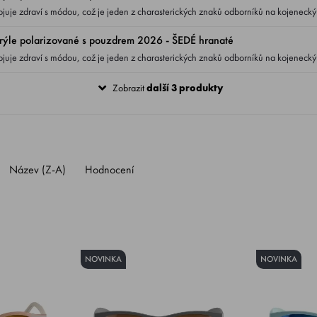
ojuje zdraví s módou, což je jeden z charasterických znaků odborníků na kojenecký
čky brýlí jsou polarizované s UV400 filtrema jednak obsahuje lehké
ýle polarizované s pouzdrem 2026 - ŠEDÉ hranaté
řizpůsobí dětskému obličeji.
ojuje zdraví s módou, což je jeden z charasterických znaků odborníků na kojenecký
čky brýlí jsou polarizované s UV400 filtrema jednak obsahuje lehké
Zobrazit
další 3 produkty
řizpůsobí dětskému obličeji.
Název (Z-A)
Hodnocení
NOVINKA
NOVINKA