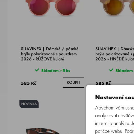
SUAVINEX | Dámské / pásnké
SUAVINEX | Dámské
brýle polarizované s pouzdrem
brýle polarizované s
2026 - RŮŽOVÉ kulaté
2026 - HNĚDÉ kulat
Skladem > 5 ks
Skladem >
KOUPIT
585 Kč
585 Kč
Nastavení sou
NOVINKA
NOVINKA
Abychom vám usnadn
analyzovat návštěvn
inzerci a analýzu. 
patičce webu. Podr