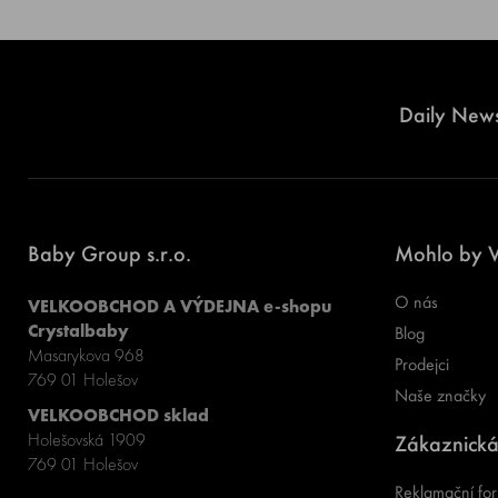
Daily News
Baby Group s.r.o.
Mohlo by V
O nás
VELKOOBCHOD A VÝDEJNA e-shopu
Crystalbaby
Blog
Masarykova 968
Prodejci
769 01 Holešov
Naše značky
VELKOOBCHOD sklad
Holešovská 1909
Zákaznická
769 01 Holešov
Reklamační for