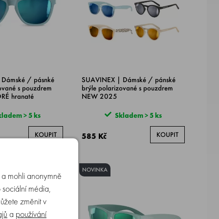
 Dámské / pásnké
SUAVINEX | Dámské / pánské
zované s pouzdrem
brýle polarizované s pouzdrem
RÉ hranaté
NEW 2025
ladem > 5 ks
Skladem > 5 ks
KOUPIT
KOUPIT
585 Kč
NOVINKA
u a mohli anonymně
 sociální média,
můžete změnit v
ajů
a
používání