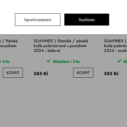
Upravit nastavení
Souhlasím
 / Pánské
SUAVINEX | Dámské / pánské
SUAVINEX | 
 pouzdrem
brýle polarizované s pouzdrem
brýle polari
2024 - béžové
2024 - modr
 5 ks
Skladem > 5 ks
Sk
KOUPIT
KOUPIT
585 Kč
585 Kč