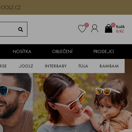
JOOLZ.CZ
0
0
Košík
0 Kč
NOSÍTKA
OBLEČENÍ
PRODEJCI
RSE
JOOLZ
INTERBABY
TULA
BAMBAM