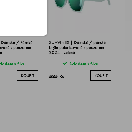
Dámské / Pánské
SUAVINEX | Dámské / pánské
zované s pouzdrem
brýle polarizované s pouzdrem
é
2024 - zelené
ladem > 5 ks
Skladem > 5 ks
KOUPIT
KOUPIT
585 Kč