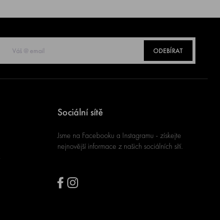
ODEBÍRAT
Sociální sítě
Jsme na Facebooku a Instagramu - získejte
nejnovější informace z našich sociálních sítí.