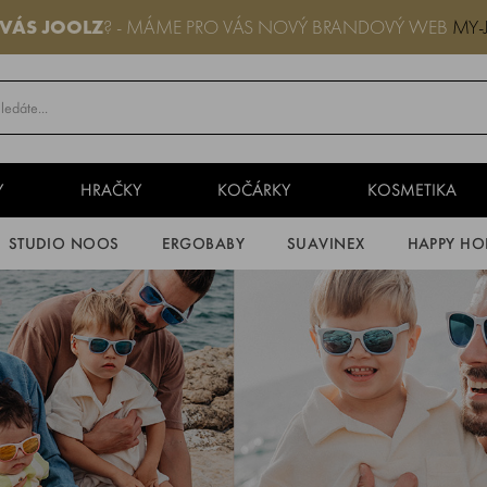
 VÁS JOOLZ
? - MÁME PRO VÁS NOVÝ BRANDOVÝ WEB
MY-
Y
HRAČKY
KOČÁRKY
KOSMETIKA
STUDIO NOOS
ERGOBABY
SUAVINEX
HAPPY HO