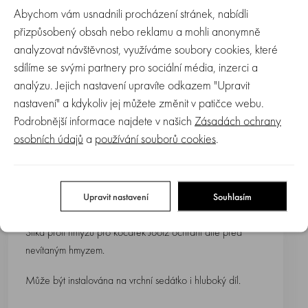
Abychom vám usnadnili procházení stránek, nabídli
přizpůsobený obsah nebo reklamu a mohli anonymně
Skladem > 5 ks
analyzovat návštěvnost, využíváme soubory cookies, které
sdílíme se svými partnery pro sociální média, inzerci a
Kód produktu:
560231
EAN produktu:
8715688093863
analýzu. Jejich nastavení upravíte odkazem "Upravit
Výrobce:
Joolz
|
Informace
nastavení" a kdykoliv jej můžete změnit v patičce webu.
Podrobnější informace najdete v našich
Zásadách ochrany
Do oblíbených
Hlídací pes
osobních údajů
a
používání souborů cookies
.
Více o produktu
Recenze (0)
Zeptejte se
Upravit nastavení
Souhlasím
Síťka proti hmyzu pro kočárek Joolz ochrání dítě před
nevítaným hmyzem.
Může být instalována na vrchní sedátko i hluboký díl.