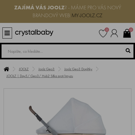
ZAJÍMÁ VÁS JOOLZ
? - MÁME PRO VÁS NOVÝ
BRANDOVÝ WEB
MY-JOOLZ.CZ
0
0
JOOLZ
Joolz Geo3
Joolz Geo3 Doplňky
JOOLZ | Day5/ Geo3/ Hub2 Síťka proti hmyzu