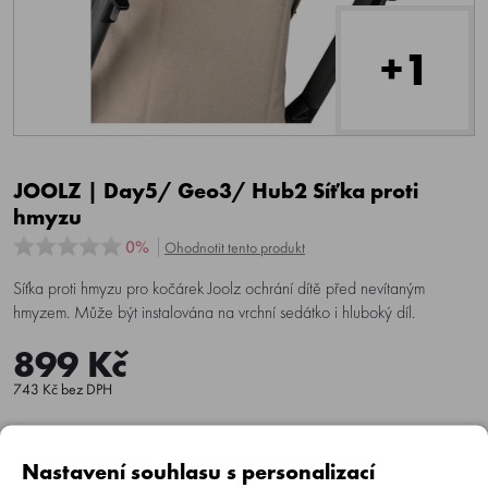
+1
JOOLZ | Day5/ Geo3/ Hub2 Síťka proti
hmyzu
0%
Ohodnotit tento produkt
Síťka proti hmyzu pro kočárek Joolz ochrání dítě před nevítaným
hmyzem. Může být instalována na vrchní sedátko i hluboký díl.
899 Kč
743 Kč bez DPH
Nastavení souhlasu s personalizací
Do košíku