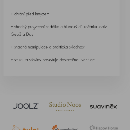
+ chrání před hmyzem
+ vhodný pro vrchní sedátko a hluboký díl kočárku Joolz
5
Geo3 a Day
+ snadná manipulace a praktická skladnost
+ struktura síťoviny poskytuje dostatečnou ventilaci