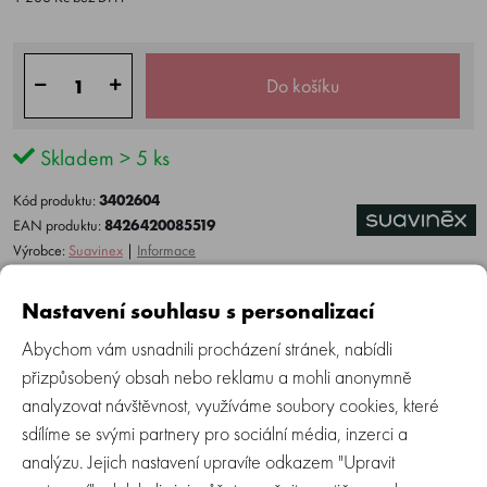
Do košíku
Skladem > 5 ks
Kód produktu:
3402604
EAN produktu:
8426420085519
Výrobce:
Suavinex
|
Informace
Do oblíbených
Hlídací pes
Nastavení souhlasu s personalizací
Abychom vám usnadnili procházení stránek, nabídli
přizpůsobený obsah nebo reklamu a mohli anonymně
Více o produktu
Recenze (0)
Zeptejte se
analyzovat návštěvnost, využíváme soubory cookies, které
sdílíme se svými partnery pro sociální média, inzerci a
analýzu. Jejich nastavení upravíte odkazem "Upravit
Ohřívač lahví a multifunkční sterilizátor