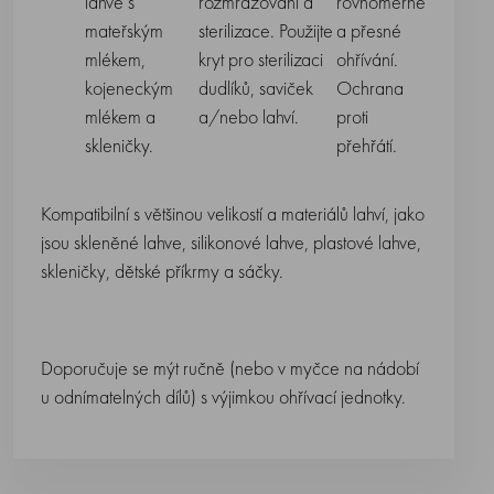
lahve s
rozmrazování a
rovnoměrné
mateřským
sterilizace. Použijte
a přesné
mlékem,
kryt pro sterilizaci
ohřívání.
kojeneckým
dudlíků, saviček
Ochrana
mlékem a
a/nebo lahví.
proti
skleničky.
přehřátí.
Kompatibilní s většinou velikostí a materiálů lahví, jako
jsou skleněné lahve, silikonové lahve, plastové lahve,
skleničky, dětské příkrmy a sáčky.
Doporučuje se mýt ručně (nebo v myčce na nádobí
u odnímatelných dílů) s výjimkou ohřívací jednotky.