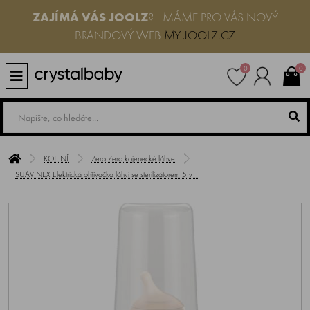
ZAJÍMÁ VÁS JOOLZ
? - MÁME PRO VÁS NOVÝ
BRANDOVÝ WEB
MY-JOOLZ.CZ
0
0
KOJENÍ
Zero Zero kojenecké láhve
SUAVINEX Elektrická ohřívačka láhví se sterilizátorem 5 v 1