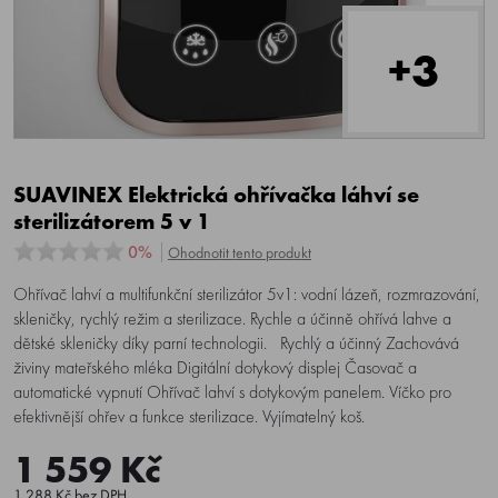
+3
SUAVINEX Elektrická ohřívačka láhví se
sterilizátorem 5 v 1
0%
Ohodnotit tento produkt
Ohřívač lahví a multifunkční sterilizátor 5v1: vodní lázeň, rozmrazování,
skleničky, rychlý režim a sterilizace. Rychle a účinně ohřívá lahve a
dětské skleničky díky parní technologii. Rychlý a účinný Zachovává
živiny mateřského mléka Digitální dotykový displej Časovač a
automatické vypnutí Ohřívač lahví s dotykovým panelem. Víčko pro
efektivnější ohřev a funkce sterilizace. Vyjímatelný koš.
1 559 Kč
1 288 Kč bez DPH