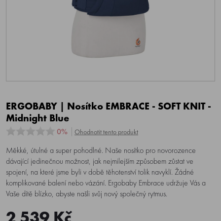
ERGOBABY | Nosítko EMBRACE - SOFT KNIT -
Midnight Blue
0%
Ohodnotit tento produkt
Měkké, útulné a super pohodlné. Naše nosítko pro novorozence
dávající jedinečnou možnost, jak nejmilejším způsobem zůstat ve
spojení, na které jsme byli v době těhotenství tolik navyklí. Žádné
komplikované balení nebo vázání. Ergobaby Embrace udržuje Vás a
Vaše dítě blízko, abyste našli svůj nový společný rytmus.
2 539 Kč