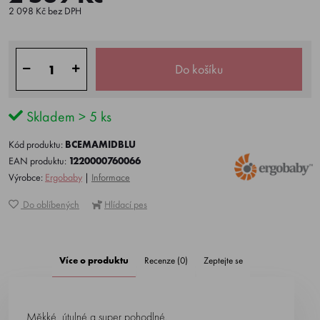
2 098 Kč bez DPH
Do košíku
Skladem > 5 ks
Kód produktu:
BCEMAMIDBLU
EAN produktu:
1220000760066
Výrobce:
Ergobaby
|
Informace
Do oblíbených
Hlídací pes
Více o produktu
Recenze (0)
Zeptejte se
Měkké, útulné a super pohodlné.