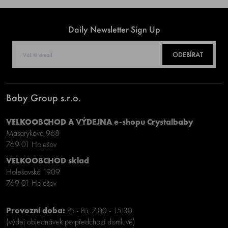
Daily Newsletter Sign Up
ODEBÍRAT
Baby Group s.r.o.
VELKOOBCHOD A VÝDEJNA e-shopu Crystalbaby
Masarykova 968
769 01 Holešov
VELKOOBCHOD sklad
Holešovská 1909
769 01 Holešov
Provozní doba:
Po - Pá, 7:00 - 15:30
(výdej objednávek po předchozí domluvě)