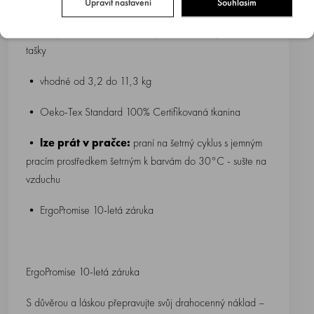
popruhy s možností křížení
Upravit nastavení
Souhlasím
• kompaktní - snadno se sroluje a zastrčí do přebalovací
tašky
• vhodné od 3,2 do 11,3 kg
• Oeko-Tex Standard 100% Certifikovaná tkanina
•
lze prát v pračce:
praní na šetrný cyklus s jemným
pracím prostředkem šetrným k barvám do 30°C - sušte na
vzduchu
• ErgoPromise 10-letá záruka
ErgoPromise 10-letá záruka
S důvěrou a láskou přepravujte svůj drahocenný náklad –