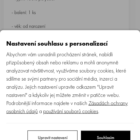
- balení: 1 ks
- věk: od narození
Nastavení souhlasu s personalizací
Abychom vám usnadnili procházení stránek, nabídli
Hračky holandského výrobce Happy Horse jsou testované
přizpůsobený obsah nebo reklamu a mohli anonymně
a neobsahují toxické látky. Všechny produkty jsou vhodné
analyzovat návštěvnost, využíváme soubory cookies, které
pro děti od narození.
sdílíme se svými partnery pro sociální média, inzerci a
analýzu. Jejich nastavení upravíte odkazem "Upravit
nastavení" a kdykoliv jej můžete změnit v patičce webu.
- nesmí se bělit
Podrobnější informace najdete v našich
Zásadách ochrany
osobních údajů
a
používání souborů cookies
.
- nesmí se chemicky čistit
- nesmí se žehlit
Upravit nastavení
Souhlasím
- nesmí se sušit v bubnové sušičce