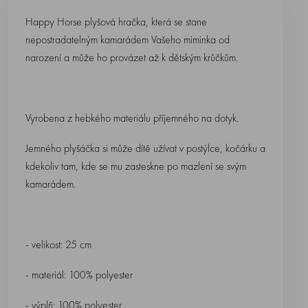
Happy Horse plyšová hračka, která se stane
nepostradatelným kamarádem Vašeho miminka od
narození a může ho provázet až k dětským krůčkům.
Vyrobena z hebkého materiálu příjemného na dotyk.
Jemného plyšáčka si může dítě užívat v postýlce, kočárku a
kdekoliv tam, kde se mu zasteskne po mazlení se svým
kamarádem.
- velikost: 25 cm
- materiál: 100% polyester
- výplň: 100% polyester