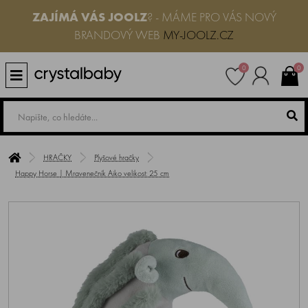
ZAJÍMÁ VÁS JOOLZ
? - MÁME PRO VÁS NOVÝ
BRANDOVÝ WEB
MY-JOOLZ.CZ
0
0
HRAČKY
Plyšové hračky
Happy Horse | Mravenečník Aiko velikost: 25 cm