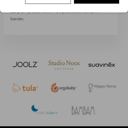
Lze prát v pračce na 30 °C s prostředkem šetrným k
barvám.