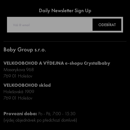
Daily Newsletter Sign Up
ODEBÍRAT
Baby Group s.r.o.
VELKOOBCHOD A VÝDEJNA e-shopu Crystalbaby
Masarykova 968
769 01 Holešov
VELKOOBCHOD sklad
Holešovská 1909
769 01 Holešov
Provozní doba:
Po - Pá, 7:00 - 15:30
(výdej objednávek po předchozí domluvě)