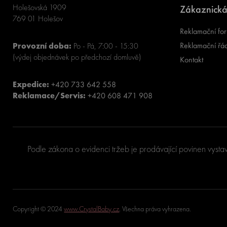
Holešovská 1909
Zákaznická
769 01 Holešov
Reklamační for
Reklamační řá
Provozní doba:
Po - Pá, 7:00 - 15:30
(výdej objednávek po předchozí domluvě)
Kontakt
Expedice:
+420 733 642 558
Reklamace/Servis:
+420 608 471 908
Podle zákona o evidenci tržeb je prodávající povinen vysta
Copyright © 2024
www.CrystalBaby.cz
. Všechna práva vyhrazena.