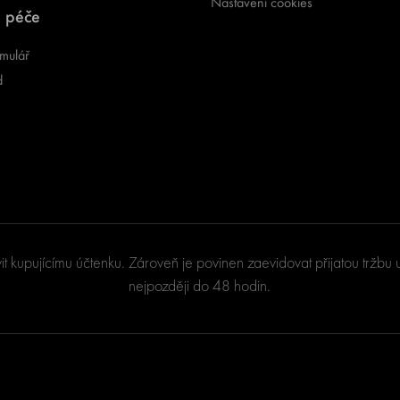
Nastavení cookies
 péče
mulář
d
vit kupujícímu účtenku. Zároveň je povinen zaevidovat přijatou tržb
nejpozději do 48 hodin.