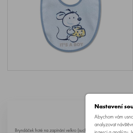
Nastavení sou
Abychom vám usnadn
analyzovat návštěvn
Bryndáček froté na zapínání velkro (suchý zip).
inzerci a analýzu. 