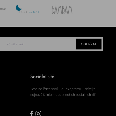
ODEBÍRAT
Sociální sítě
Jsme na Facebooku a Instagramu - získejte
nejnovější informace z našich sociálních sítí.