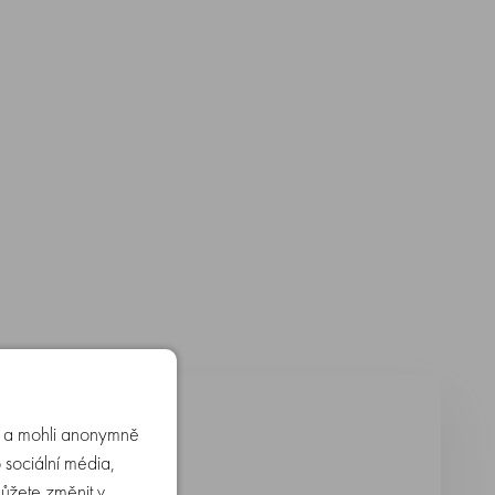
u a mohli anonymně
 sociální média,
můžete změnit v