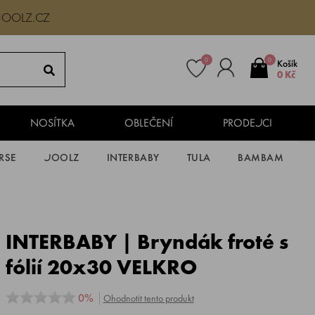
JOOLZ.CZ
0
0
Košík
0 Kč
NOSÍTKA
OBLEČENÍ
PRODEJCI
RSE
JOOLZ
INTERBABY
TULA
BAMBAM
INTERBABY | Bryndák froté s
fólií 20x30 VELKRO
0%
Ohodnotit tento produkt