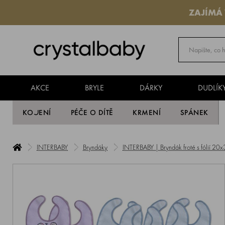
ZAJÍMÁ
AKCE
BRYLE
DÁRKY
DUDLÍK
KOJENÍ
PÉČE O DÍTĚ
KRMENÍ
SPÁNEK
INTERBABY
Bryndáky
INTERBABY | Bryndák froté s fólií 2