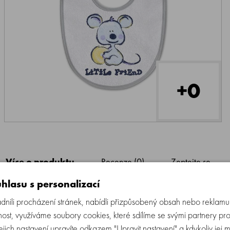
+0
Více o produktu
Recenze (0)
Zeptejte se
hlasu s personalizací
ili procházení stránek, nabídli přizpůsobený obsah nebo reklam
ost, využíváme soubory cookies, které sdílíme se svými partnery pro
Jejich nastavení upravíte odkazem "Upravit nastavení" a kdykoliv jej 