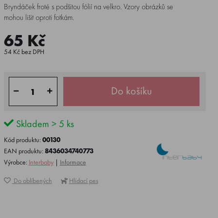
Bryndáček froté s podšitou fólií na velkro. Vzory obrázků se
mohou lišit oproti fotkám.
65 Kč
54 Kč bez DPH
Do košíku
Skladem > 5 ks
Kód produktu:
00130
EAN produktu:
8436034740773
Výrobce:
Interbaby
|
Informace
Do oblíbených
Hlídací pes