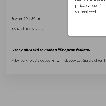
patičce webu. Podr
souborů cookies
.
Rozměr: 20 x 30 cm
Materiál: 100% bavlna
Vzory obrázků se mohou lišit oproti fotkám.
Výběr barvy uveďte do poznámky, jinak bude zaslána dle aktuální