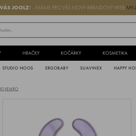
 VÁS JOOLZ
? - MÁME PRO VÁS NOVÝ BRANDOVÝ WEB
MY-
Y
HRAČKY
KOČÁRKY
KOSMETIKA
STUDIO NOOS
ERGOBABY
SUAVINEX
HAPPY HO
0x30 VELKRO