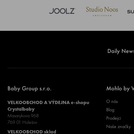
Daily News
Baby Group s.r.o.
Mohlo by V
O nás
VELKOOBCHOD A VÝDEJNA e-shopu
Crystalbaby
Blog
Masarykova 968
Prodejci
769 01 Holešov
Naše značky
VELKOOBCHOD sklad