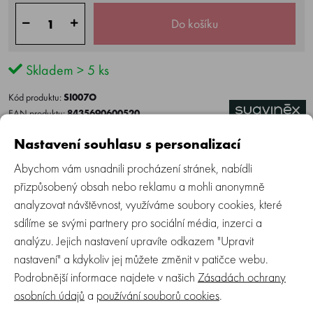
Do košíku
Skladem > 5 ks
Kód produktu:
SI007O
EAN produktu:
8435690600520
Výrobce:
Suavinex
|
Informace
Nastavení souhlasu s personalizací
Do oblíbených
Hlídací pes
Abychom vám usnadnili procházení stránek, nabídli
přizpůsobený obsah nebo reklamu a mohli anonymně
analyzovat návštěvnost, využíváme soubory cookies, které
Více o produktu
Recenze (0)
Zeptejte se
sdílíme se svými partnery pro sociální média, inzerci a
analýzu. Jejich nastavení upravíte odkazem "Upravit
nastavení" a kdykoliv jej můžete změnit v patičce webu.
Naučit se jíst samostatně je zábava - čas oběda nebo
Podrobnější informace najdete v našich
Zásadách ochrany
svačinky se s našimi potřebami ke krmení promění v
osobních údajů
a
používání souborů cookies
.
příjemnou a zábavnou zkušenost. Jednotlivé komponenty