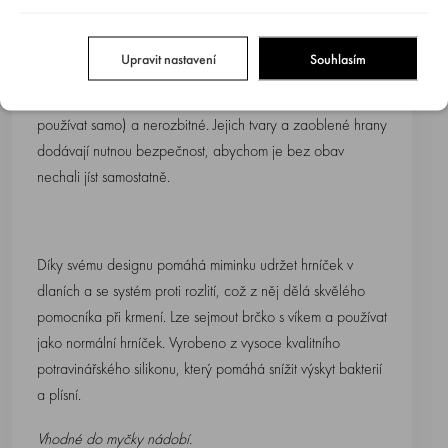
jsou vyrobeny z měkkého a flexibilního silikonu.
Upravit nastavení
Souhlasím
Jsou praktické, lehké (díky lehkosti je může dítě pohodlně
používat samo) a nerozbitné. Jejich tvary a zaoblené hrany
dodávají nutnou bezpečnost, abychom je bez obav
nechali jíst samostatně.
Díky svému designu pomáhá miminku udržet hrníček v
dlaních a se systém proti rozlití, což z něj dělá skvělého
pomocníka při krmení. Lze sejmout brčko s víkem a používat
jako normální hrníček. Vyrobeno z vysoce kvalitního
potravinářského silikonu, který pomáhá snížit výskyt bakterií
a plísní.
Vhodné do myčky nádobí.