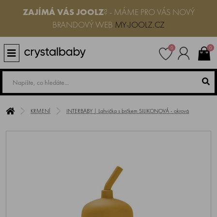
ZAJÍMÁ VÁS JOOLZ
? - MÁME PRO VÁS NOVÝ
BRANDOVÝ WEB
MY-JOOLZ.CZ
0
0
KRMENÍ
INTERBABY | Lahvička s brčkem SILIKONOVÁ - okrová