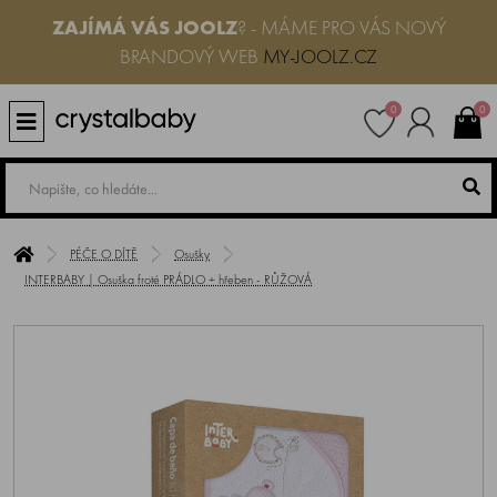
ZAJÍMÁ VÁS JOOLZ
? - MÁME PRO VÁS NOVÝ
BRANDOVÝ WEB
MY-JOOLZ.CZ
0
0
PÉČE O DÍTĚ
Osušky
INTERBABY | Osuška froté PRÁDLO + hřeben - RŮŽOVÁ