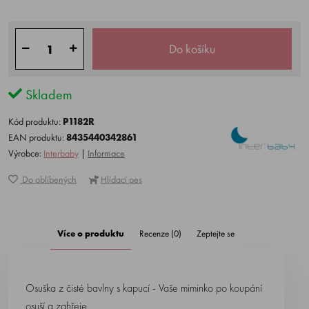
Do košíku
Skladem
Kód produktu:
P1182R
EAN produktu:
8435440342861
Výrobce:
Interbaby
|
Informace
Do oblíbených
Hlídací pes
Více o produktu
Recenze (0)
Zeptejte se
Osuška z čisté bavlny s kapucí - Vaše miminko po koupání
osuší a zahřeje.