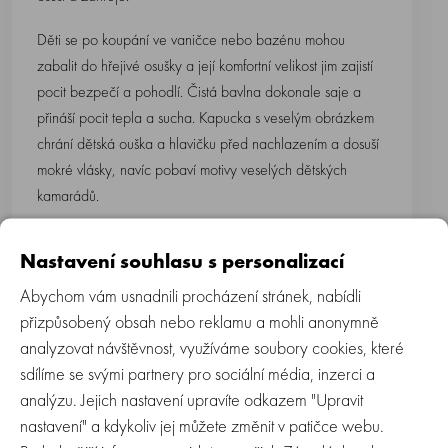
Děti se po koupání ve vaničce nebo bazénu mohou
zabalit do hřejivé osušky a její komfortní velikost jim zajistí
pocit bezpečí a pohodlí. Čistá bavlna dokonale saje a
přináší pocit tepla a sucha. Kapucka s veselým obrázkem
chrání dětská ouška a hlavičku před nachlazením a dosuší
mokré vlásky, navíc pobaví motivy veselých dětských
kamarádů.
Je jemná k dětské pokožce.
Nastavení souhlasu s personalizací
Nádherný dárek balený v dárkové krabičce, vhodný pro
Abychom vám usnadnili procházení stránek, nabídli
narozená miminka i větší děti do čtyř let, které si velikost
přizpůsobený obsah nebo reklamu a mohli anonymně
osušky užijí.
analyzovat návštěvnost, využíváme soubory cookies, které
sdílíme se svými partnery pro sociální média, inzerci a
analýzu. Jejich nastavení upravíte odkazem "Upravit
nastavení" a kdykoliv jej můžete změnit v patičce webu.
Vlastnosti: