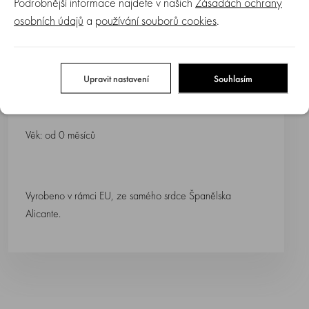
Podrobnější informace najdete v našich
Zásadách ochrany
Balení: 1 ks v dárkové krabičce
osobních údajů
a
používání souborů cookies
.
Rozměr: 100 x 100 cm
Materiál: 100% bavlna
Upravit nastavení
Souhlasím
Lze prát v pračce na 30°C
Věk: od 0 měsíců
Vyrobeno v rámci EU, ze samého srdce Španělska
Alicante.