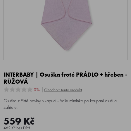
INTERBABY | Osuška froté PRÁDLO + hřeben -
RŮŽOVÁ
0%
Ohodnotit tento produkt
Osuška z čisté bavlny s kapucí - Vaše miminko po koupání osuší a
zahřeje.
559 Kč
462 Kč bez DPH