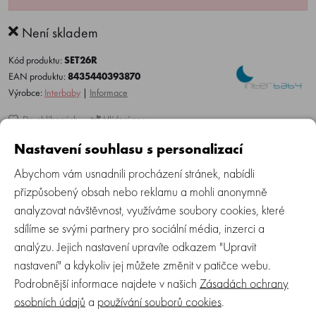
Není skladem
Kód produktu:
SET26R
EAN produktu:
8435440393870
Výrobce:
Interbaby
|
Informace
Do oblíbených
Hlídací pes
Nastavení souhlasu s personalizací
Abychom vám usnadnili procházení stránek, nabídli
Více o produktu
Recenze (0)
Zeptejte se
přizpůsobený obsah nebo reklamu a mohli anonymně
analyzovat návštěvnost, využíváme soubory cookies, které
sdílíme se svými partnery pro sociální média, inzerci a
Měkká sametová deka a lampička ve tvaru hvězdy pro
analýzu. Jejich nastavení upravíte odkazem "Upravit
Vaše miminko, která zahřeje a pohladí jak doma v
nastavení" a kdykoliv jej můžete změnit v patičce webu.
postýlce, tak i na procházce v kočárku.
Podrobnější informace najdete v našich
Zásadách ochrany
Lampička díky své hřejivé záři pomáhá miminku rychleji
osobních údajů
a
používání souborů cookies
.