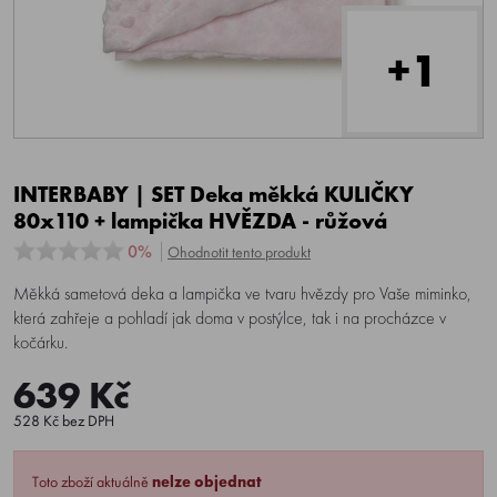
+1
INTERBABY | SET Deka měkká KULIČKY
80x110 + lampička HVĚZDA - růžová
0%
Ohodnotit tento produkt
Měkká sametová deka a lampička ve tvaru hvězdy pro Vaše miminko,
která zahřeje a pohladí jak doma v postýlce, tak i na procházce v
kočárku.
639 Kč
528 Kč bez DPH
Toto zboží aktuálně
nelze objednat