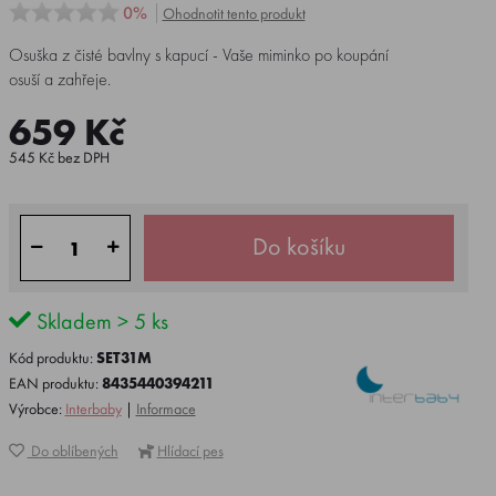
0%
Ohodnotit tento produkt
Osuška z čisté bavlny s kapucí - Vaše miminko po koupání
osuší a zahřeje.
659 Kč
545 Kč bez DPH
Do košíku
Skladem > 5 ks
Kód produktu:
SET31M
EAN produktu:
8435440394211
Výrobce:
Interbaby
|
Informace
Do oblíbených
Hlídací pes