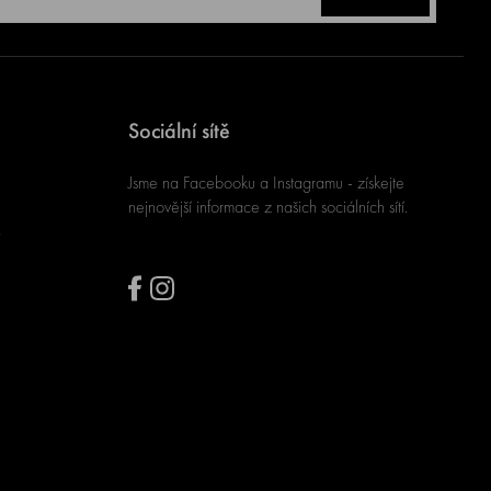
Sociální sítě
Jsme na Facebooku a Instagramu - získejte
nejnovější informace z našich sociálních sítí.