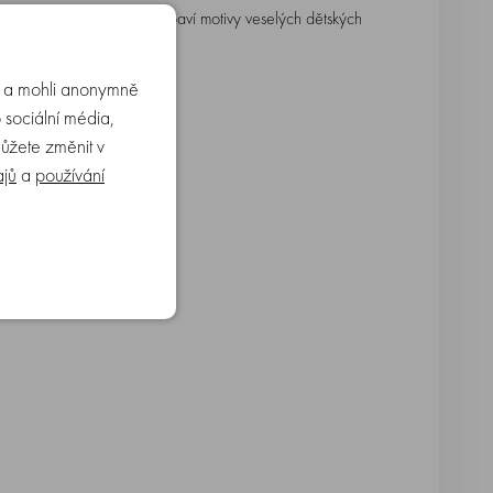
uší mokré vlásky, navíc pobaví motivy veselých dětských
u a mohli anonymně
 sociální média,
můžete změnit v
ajů
a
používání