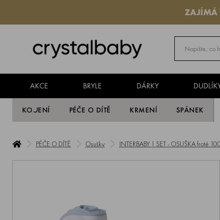
ZAJÍMÁ
AKCE
BRYLE
DÁRKY
DUDLÍK
KOJENÍ
PÉČE O DÍTĚ
KRMENÍ
SPÁNEK
PÉČE O DÍTĚ
Osušky
INTERBABY | SET - OSUŠKA froté 100