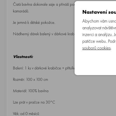
Čistá bavlna dokonale saje a přináší pocit tepla a sucha. Kapucka
kamarádů.
Nastavení sou
Abychom vám usnadn
Je jemná k dětské pokožce.
analyzovat návštěvn
Nádherný dárek balený v dárkové krabičce, vhodný pro narozená mimink
inzerci a analýzu. 
patičce webu. Podr
souborů cookies
.
Vlastnosti:
Balení: 1 ks v dárkové krabičce + přítulka
Rozměr: 100 x 100 cm
Materiál: 100% bavlna
Lze prát v pračce na 30°C
Věk: od 0 měsíců