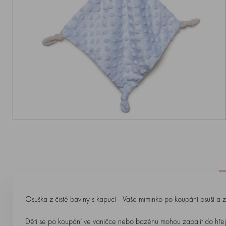
Osuška z čisté bavlny s kapucí - Vaše miminko po koupání osuší a z
Děti se po koupání ve vaničce nebo bazénu mohou zabalit do hřejivé 