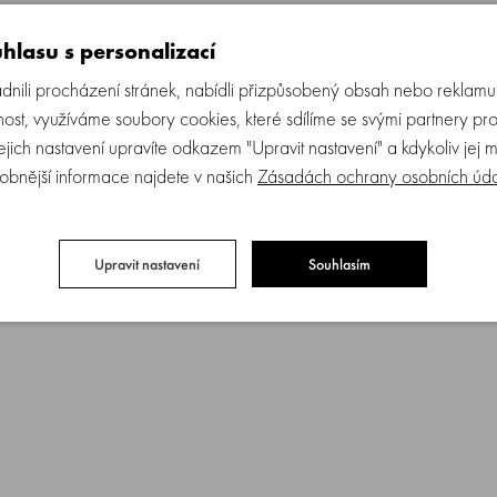
 s veselým obrázkem chrání dětská ouška a hlavičku před nachlazením a dos
hlasu s personalizací
ili procházení stránek, nabídli přizpůsobený obsah nebo reklam
ost, využíváme soubory cookies, které sdílíme se svými partnery pro
a i větší děti do čtyř let, které si velikost osušky užijí.
Jejich nastavení upravíte odkazem "Upravit nastavení" a kdykoliv jej 
obnější informace najdete v našich
Zásadách ochrany osobních úd
Upravit nastavení
Souhlasím