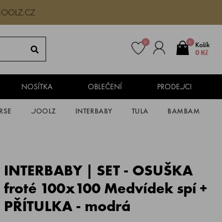
JOOLZ.CZ
0
0
Košík
0 Kč
NOSÍTKA
OBLEČENÍ
PRODEJCI
RSE
JOOLZ
INTERBABY
TULA
BAMBAM
INTERBABY | SET - OSUŠKA
froté 100x100 Medvídek spí +
PŘÍTULKA - modrá