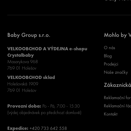
Baby Group s.r.o.
Mohlo by V
O nás
VELKOOBCHOD A VÝDEJNA e-shopu
Crystalbaby
Blog
Masarykova 968
Prodejci
769 01 Holešov
Naše značky
VELKOOBCHOD sklad
Holešovská 1909
Zákaznická
769 01 Holešov
Reklamační for
Reklamační řá
Provozní doba:
Po - Pá, 7:00 - 15:30
(výdej objednávek po předchozí domluvě)
Kontakt
Expedice:
+420 733 642 558