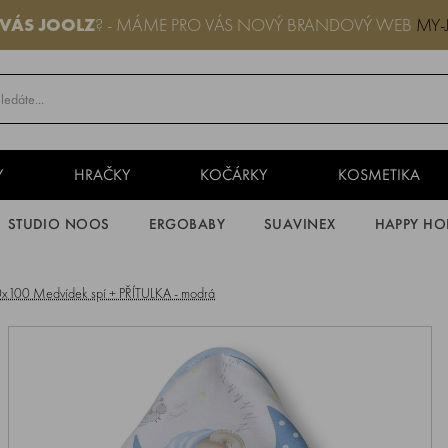
 VÁS JOOLZ
? - MÁME PRO VÁS NOVÝ BRANDOVÝ WEB
MY-
Y
HRAČKY
KOČÁRKY
KOSMETIKA
STUDIO NOOS
ERGOBABY
SUAVINEX
HAPPY HO
x100 Medvídek spí + PŘÍTULKA - modrá