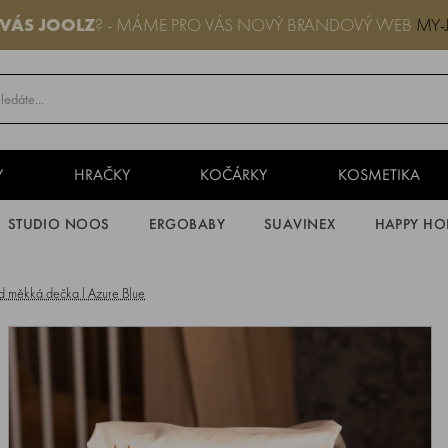
 VÁS JOOLZ
? - MÁME PRO VÁS NOVÝ BRANDOVÝ WEB
MY-
Y
HRAČKY
KOČÁRKY
KOSMETIKA
STUDIO NOOS
ERGOBABY
SUAVINEX
HAPPY HO
 měkká dečka l Azure Blue