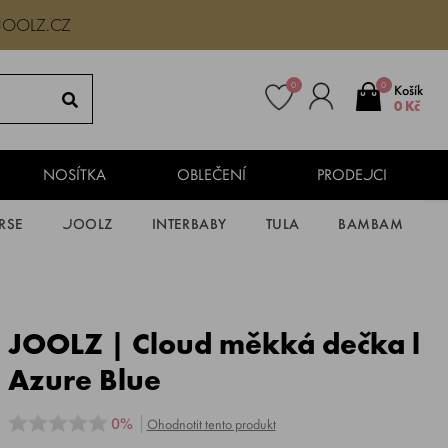
JOOLZ.CZ
0
0
Košík
0 Kč
NOSÍTKA
OBLEČENÍ
PRODEJCI
RSE
JOOLZ
INTERBABY
TULA
BAMBAM
JOOLZ | Cloud měkká dečka l
Azure Blue
0%
Ohodnotit tento produkt