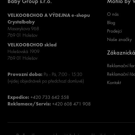
Baby Group s.r.o.
Mohlo by V
O nás
VELKOOBCHOD A VÝDEJNA e-shopu
Crystalbaby
Blog
Masarykova 968
Prodejci
769 01 Holešov
Naše značky
VELKOOBCHOD sklad
Holešovská 1909
Zákaznická
769 01 Holešov
Reklamační for
Reklamační řá
Provozní doba:
Po - Pá, 7:00 - 15:30
(výdej objednávek po předchozí domluvě)
Kontakt
Expedice:
+420 733 642 558
Reklamace/Servis:
+420 608 471 908