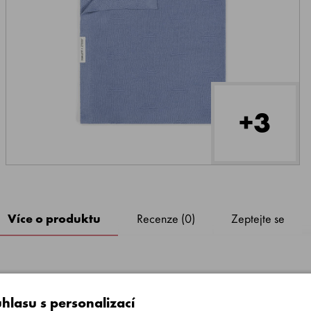
+3
Více o produktu
Recenze (0)
Zeptejte se
hlasu s personalizací
k, aby vaše děťátko zabalila do hřejivého a bezpečného objetí.