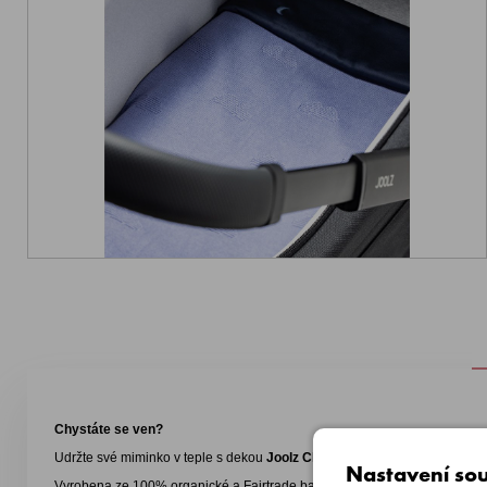
Chystáte se ven?
Udržte své miminko v teple s dekou
Joolz Cloud Soft
.
Nastavení sou
Vyrobena ze 100% organické a Fairtrade bavlny, tato deka je navržena ta