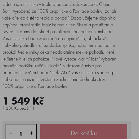
Udržte své miminko v teple a bezpečí s dekou Joolz Cloud
Soft . Vyrobená ze 100% organické a Fairtrade bavlny, zahalí
vaše dítě do čistého tepla a pohodlí. Doporučujeme doplnit o
napínací prostěradlo Joolz Perfect Fitted Sheet a prostěradlo
Sweet Dreams Flat Sheet pro ultimátní pohodlnou kombinaci.
Vaše miminko bude zabalené do nejměkčího, obláčkově
hebkého pohodlí – ať už sladce spinká, nebo jen v pohodlí si
brouká! Malé snílky čeká neodolatelně měkké pohodlí, které
je šetrné k jejich pokožce. Nové vysoce kvalitní ložní vybavení
promění postýlku kočárku Joolz* v dokonalé místo pro
odpolední i večerní odpočinek. Ať už vaše miminko sladce spí,
nebo odmítá usnout, zůstane zachumlané do hebkosti ze
100% organické a Fairtrade bavlny.
1 549 Kč
1 280 Kč bez DPH
Do košíku