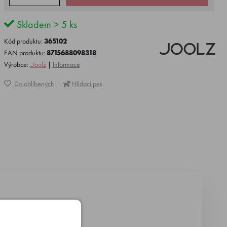
Skladem > 5 ks
Kód produktu:
365102
EAN produktu:
8715688098318
Výrobce:
Joolz
|
Informace
Do oblíbených
Hlídací pes