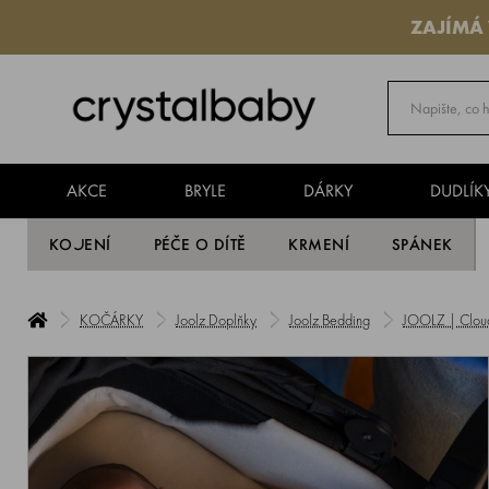
ZAJÍMÁ
AKCE
BRYLE
DÁRKY
DUDLÍK
KOJENÍ
PÉČE O DÍTĚ
KRMENÍ
SPÁNEK
KOČÁRKY
Joolz Doplňky
Joolz Bedding
JOOLZ | Cloud