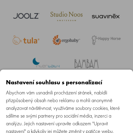
Nastavení souhlasu s personalizací
Abychom vám usnadnili procházení stránek, nabídli
Daily Newsletter Sign Up
přizpůsobený obsah nebo reklamu a mohli anonymně
analyzovat návštěvnost, využíváme soubory cookies, které
ODEBÍRAT
sdílíme se svými partnery pro sociální média, inzerci a
analýzu. Jejich nastavení upravíte odkazem "Upravit
nastavení" a kdykoliv jej můžete změnit v patičce webu.
Baby Group s.r.o.