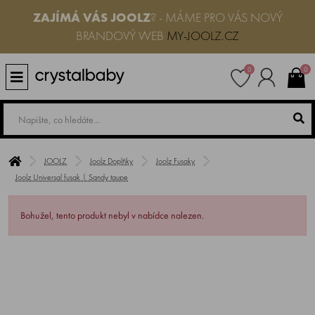
ZAJÍMÁ VÁS JOOLZ
? - MÁME PRO VÁS NOVÝ
BRANDOVÝ WEB
MY-JOOLZ.CZ
0
0
JOOLZ
Joolz Doplňky
Joolz Fusaky
Joolz Universal fusak | Sandy taupe
Bohužel, tento produkt nebyl v nabídce nalezen.