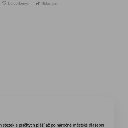
Do oblíbených
Hlídací pes
ch stezek a písčitých pláží až po náročné městské dlažební