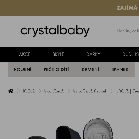
ZAJÍMÁ
AKCE
BRYLE
DÁRKY
DUDLÍK
KOJENÍ
PÉČE O DÍTĚ
KRMENÍ
SPÁNEK
JOOLZ
Joolz Geo5
Joolz Geo5 Kočárek
JOOLZ | Geo⁵