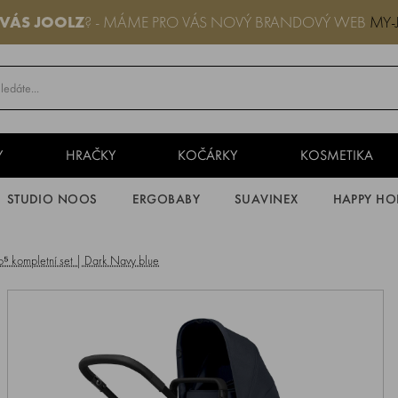
 VÁS JOOLZ
? - MÁME PRO VÁS NOVÝ BRANDOVÝ WEB
MY-
Y
HRAČKY
KOČÁRKY
KOSMETIKA
STUDIO NOOS
ERGOBABY
SUAVINEX
HAPPY HO
 kompletní set | Dark Navy blue