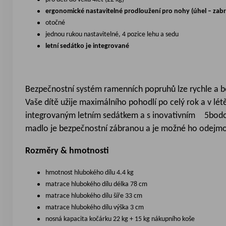
ergonomické nastavitelné prodloužení pro nohy (úhel – zab
otočné
jednou rukou nastavitelné, 4 pozice lehu a sedu
letní sedátko je integrované
Bezpečnostní systém ramenních popruhů lze rychle a be
Vaše dítě užije maximálního pohodlí po celý rok a v lét
integrovaným letním sedátkem a s inovativním 5bodov
madlo je bezpečnostní zábranou a je možné ho odejmo
Rozměry & hmotnosti
hmotnost hlubokého dílu 4.4 kg
matrace hlubokého dílu délka 78 cm
matrace hlubokého dílu šíře 33 cm
matrace hlubokého dílu výška 3 cm
nosná kapacita kočárku 22 kg + 15 kg nákupního koše