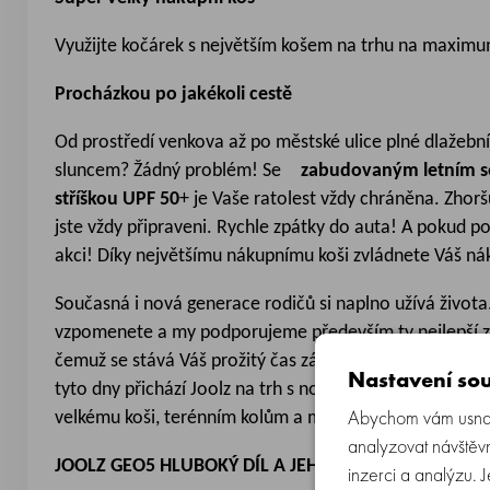
Využijte kočárek s největším košem na trhu na maximum
Procházkou po jakékoli cestě
Od prostředí venkova až po městské ulice plné dlažebn
sluncem? Žádný problém! Se
zabudovaným letním 
stříškou UPF 50
+ je Vaše ratolest vždy chráněna. Zhor
jste vždy připraveni. Rychle zpátky do auta! A pokud p
akci! Díky největšímu nákupnímu koši zvládnete Váš náku
Současná i nová generace rodičů si naplno užívá života
vzpomenete a my podporujeme především ty nejlepší záž
čemuž se stává Váš prožitý čas zábavnějším. Prémiová
Nastavení sou
tyto dny přichází Joolz na trh s novým kočárkem
Joolz
Abychom vám usnadn
velkému koši, terénním kolům a možnosti rozšíření na
analyzovat návštěvn
JOOLZ GEO5 HLUBOKÝ DÍL A JEHO VÝHODY
inzerci a analýzu. 