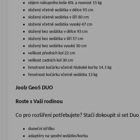
objem nákupního koše 60L a nosnost 15 kg
složený včetně sedátka v délce 93 cm
složený včetně sedátka v šíři 60 cm
složený včetně sedátka vysoký 47 cm
složený bez sedátka v délce 93 cm
složený bez sedátka v šíři 57 cm
složený bez sedátka vysoký 30 cm
velikost předních kol 22 cm
velikost zadních kol 30 cm
hmotnost kočárku včetně hluboké korby 14.1 kg
hmotnost kočárku včetně sedátka 13 kg
Joolz Geo5 DUO
Roste s Vaší rodinou
Co pro rozšíření potřebujete? Stačí dokoupit si set Duo
sluneční stříšku
adaptéry na spodní sedátko/korbu