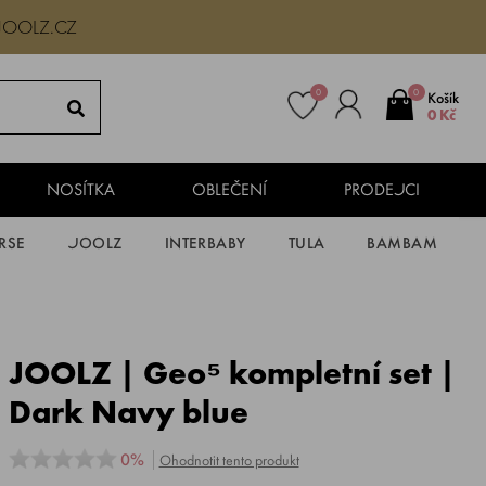
JOOLZ.CZ
0
0
Košík
0 Kč
NOSÍTKA
OBLEČENÍ
PRODEJCI
RSE
JOOLZ
INTERBABY
TULA
BAMBAM
JOOLZ | Geo⁵ kompletní set |
Dark Navy blue
0%
Ohodnotit tento produkt