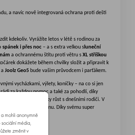
du, a navíc nově integrovaná ochrana proti dešti
ezdit kdekoliv. Vyrážíte letos v létě s rodinou za
ro
spánek i přes noc
– a s extra velkou s
luneční
ninám
a ochrannému štítu proti větru s
XL stříškou
očárek dokážete během chvilky složit a připravit k
n a
Joolz Geo5
bude vašim průvodcem i parťákem.
nými vycházkami, výlety, koníčky – na co si jen
rádi za každou pomoc a také za pohodlí, díky
domě vyráběné kočárky růst s dnešními rodiči. V
u chůze v jakémkoli terénu. Díky svému super
u a mohli anonymně
kamkoli si přejí.
 sociální média,
můžete změnit v