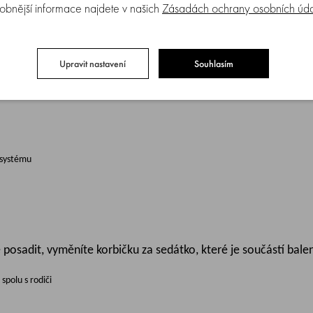
obnější informace najdete v našich
Zásadách ochrany osobních úd
zloženého stavu
acky
Upravit nastavení
Souhlasím
 systému
že posadit, vyměníte korbičku za sedátko, které je součástí 
polu s rodiči