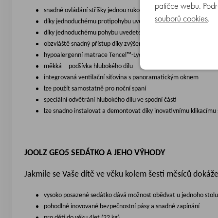
patičce webu. Podr
snadné ovládání stříšky jednou rukou
souborů cookies
.
díky jednoduchému protipohybu uvedete hluboký díl zpět do ro
díky jednoduchému pohybu uvedete hluboký díl do kompaktní pl
obzvláště snadný přístup díky zvýšené poloze
hypoalergenní matrace Tencel™-Lyocell
měkká podšívka hlubokého dílu
integrovaná ventilační síťovina s panoramatickým oknem
lze použít samostatně pro noční spaní
speciální odvětrání hlubokého dílu ve spodní části
lze snadno instalovat a demontovat díky inovativnímu klikacímu
JOOLZ GEO5 SEDÁTKO A JEHO VÝHODY
Jakmile se Vaše dítě ve věku kolem šesti měsíců doká
vysoko posazené sedátko dává možnost obědvat u jednoho stolu s
pohodlné inovované bezpečnostní pásy a snadné zapínání
pro děti do věku 4let (22 kg)