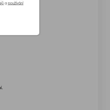
ajů
a
používání
balení.