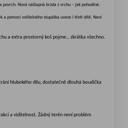
na povrch. Nová nášlapná brzda z vrchu – jak pohodlné.
 a pomocí volitelného stupátka uveze i třetí dítě. Není
duchu a extra prostorný koš pojme… zkrátka všechno.
ětrání hlubokého dílu, dostatečně dlouhá boudička
rakci a viditelnost. Žádný terén není problém