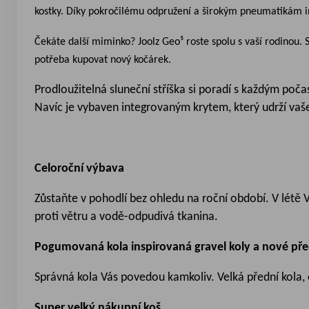
kostky. Díky pokročilému odpružení a širokým pneumatikám ins
Čekáte další miminko? Joolz Geo⁵ roste spolu s vaší rodinou. 
potřeba kupovat nový kočárek.
Prodloužitelná sluneční stříška si poradí s každým po
Navíc je vybaven integrovaným krytem, který udrží vaše 
Celoroční výbava
Zůstaňte v pohodlí bez ohledu na roční období. V létě
proti větru a vodě-odpudivá tkanina.
Pogumovaná kola inspirovaná gravel koly a nové před
Správná kola Vás povedou kamkoliv. Velká přední kola, 
Super velký nákupní koš