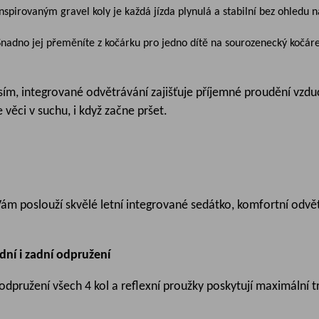
pirovaným gravel koly je každá jízda plynulá a stabilní bez ohledu 
Snadno jej přeměníte z kočárku pro jedno dítě na sourozenecký kočárek
časím, integrované odvětrávání zajišťuje příjemné proudění vz
věci v suchu, i když začne pršet.
 Vám poslouží skvělé letní integrované sedátko, komfortní odv
ní i zadní odpružení
odpružení všech 4 kol a reflexní proužky poskytují maximální t