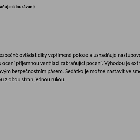
raňuje sklouzávání)
zpečně ovládat díky vzpřímené poloze a usnadňuje nastupování
ě ocení příjemnou ventilaci zabraňující pocení. Výhodou je ext
ým bezpečnostním pásem. Sedátko je možné nastavit ve směr
u z obou stran jednou rukou.