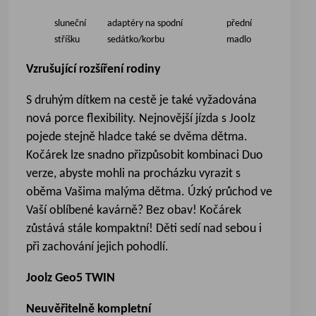
sluneční
adaptéry na spodní
přední
stříšku
sedátko/korbu
madlo
Vzrušující rozšíření rodiny
S druhým dítkem na cestě je také vyžadována
nová porce flexibility. Nejnovější jízda s Joolz
pojede stejně hladce také se dvěma dětma.
Kočárek lze snadno přizpůsobit kombinaci Duo
verze, abyste mohli na procházku vyrazit s
oběma Vašima malýma dětma. Úzký průchod ve
Vaší oblíbené kavárně? Bez obav! Kočárek
zůstává stále kompaktní! Děti sedí nad sebou i
při zachování jejich pohodlí.
Joolz Geo5 TWIN
Neuvěřitelně kompletní