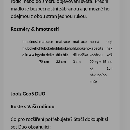
rodiči nebo do směru objevování světa. Přední
madlo je bezpečnostní zábranou a je možné ho
odejmou z obou stran jednou rukou.
Rozměry & hmotnosti
hmotnost
matrace
matrace
matrace
nosná
objem
slo
hlubokého
hlubokého
hlubokého
hlubokého
kapacita
nákupního
vče
dílu 4.4 kg
dílu délka
dílu šíře
dílu výška
kočárku
koše 60L a
sed
78 cm
33 cm
3 cm
22 kg + 15
nosnost
v dé
kg
15 kg
93 
nákupního
koše
Joolz Geo5 DUO
Roste s Vaší rodinou
Co pro rozšíření potřebujete? Stačí dokoupit si
set Duo obsahující: