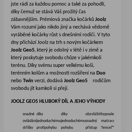
jste rádi za každou pomoc a také za pohodlí,
díky čemuž se stává Váš prožitý čas
zábavnějším. Prémiová značka kočárků
Joolz
Vám rozumí jako nikdo jiný a nechává vědomě
vyráběné kočárky růst s dnešními rodiči. V tyto
dny přichází Joolz na trh s novým kočárkem
Joolz Geo5
, který je odolný v létě i v zimě a
který poskytuje svobodu chůze v jakémkoli
terénu. Díky svému super velkému koši,
terénním kolům a možnosti rozšíření na
Duo
nebo
Twin
verzi, dodává
Joolz Geo5
rodičům
svobodu jít kamkoli si přejí.
JOOLZ GEO5 HLUBOKÝ DÍL A JEHO VÝHODY
snadné
díky
díky
obzvláště
hypoalergenní
mě
ovládání
jednoduchému
jednoduchému
snadný
matrace
podš
stříšky
protipohybu
pohybu
přístup
Tencel™-
hlu