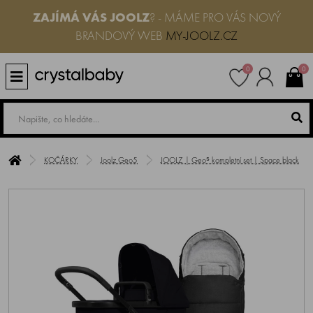
ZAJÍMÁ VÁS JOOLZ
? - MÁME PRO VÁS NOVÝ
BRANDOVÝ WEB
MY-JOOLZ.CZ
0
0
KOČÁRKY
Joolz Geo5
JOOLZ | Geo⁵ kompletní set | Space black