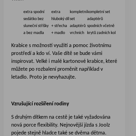
extra spodní
extra
kompletní
kompletní set
sedátko bez
hluboký díl
set
adaptérů
sluneční stříšky
+ střecha
adaptérů
spodních včetně
a bez madla
+ madlo
vrchních
krytů zadních kol
Krabice s možností využití a pomoc životnímu
prostředí a kdo ví. Vaše dítě se bude vámi
inspirovat. Velké i malé kartonové krabice, které
můžete po rozbalení proměnit například v
letadlo. Proto je nevyhazujte.
Vzrušující rozšíření rodiny
S druhým dítkem na cestě je také vyžadována
nová porce flexibility. Nejnovější jízda s Joolz
pojede stejně hladce také se dvěma dětma.