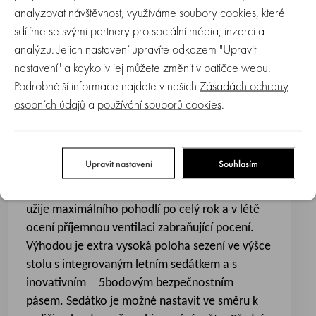
analyzovat návštěvnost, využíváme soubory cookies, které
u
kg)
sklouzávání)
jednoho
sdílíme se svými partnery pro sociální média, inzerci a
stolu
analýzu. Jejich nastavení upravíte odkazem "Upravit
spolu s
nastavení" a kdykoliv jej můžete změnit v patičce webu.
rodiči
Podrobnější informace najdete v našich
Zásadách ochrany
osobních údajů
a
používání souborů cookies
.
Bezpečnostní systém ramenních popruhů lze
rychle a bezpečně ovládat díky vzpřímené
Upravit nastavení
Souhlasím
poloze a usnadňuje nastupování a vystupování
dítka. Díky integrované ventilaci si Vaše dítě
užije maximálního pohodlí po celý rok a v létě
ocení příjemnou ventilaci zabraňující pocení.
Výhodou je extra vysoká poloha sezení ve výšce
stolu s integrovaným letním sedátkem a s
inovativním 5bodovým bezpečnostním
pásem. Sedátko je možné nastavit ve směru k