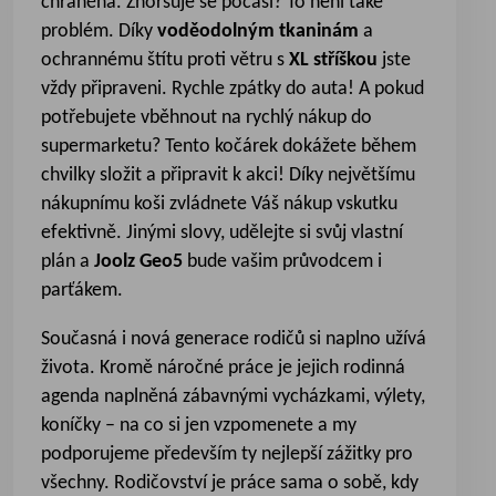
chráněna. Zhoršuje se počasí? To není také
problém. Díky
voděodolným tkaninám
a
ochrannému štítu proti větru s
XL stříškou
jste
vždy připraveni. Rychle zpátky do auta! A pokud
potřebujete vběhnout na rychlý nákup do
supermarketu? Tento kočárek dokážete během
chvilky složit a připravit k akci! Díky největšímu
nákupnímu koši zvládnete Váš nákup vskutku
efektivně. Jinými slovy, udělejte si svůj vlastní
plán a
Joolz Geo5
bude vašim průvodcem i
parťákem.
Současná i nová generace rodičů si naplno užívá
života. Kromě náročné práce je jejich rodinná
agenda naplněná zábavnými vycházkami, výlety,
koníčky – na co si jen vzpomenete a my
podporujeme především ty nejlepší zážitky pro
všechny. Rodičovství je práce sama o sobě, kdy