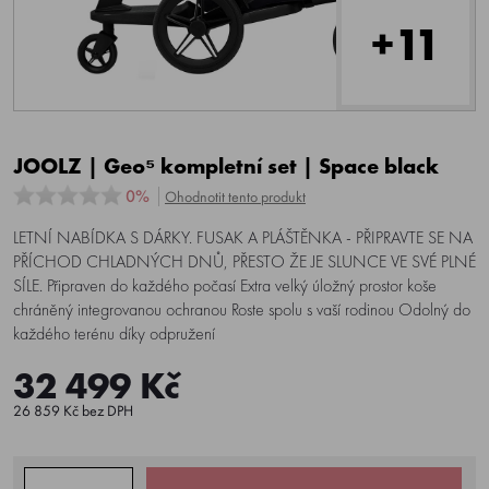
+11
JOOLZ | Geo⁵ kompletní set | Space black
0%
Ohodnotit tento produkt
LETNÍ NABÍDKA S DÁRKY. FUSAK A PLÁŠTĚNKA - PŘIPRAVTE SE NA
PŘÍCHOD CHLADNÝCH DNŮ, PŘESTO ŽE JE SLUNCE VE SVÉ PLNÉ
SÍLE. Připraven do každého počasí Extra velký úložný prostor koše
chráněný integrovanou ochranou Roste spolu s vaší rodinou Odolný do
každého terénu díky odpružení
32 499 Kč
26 859 Kč bez DPH