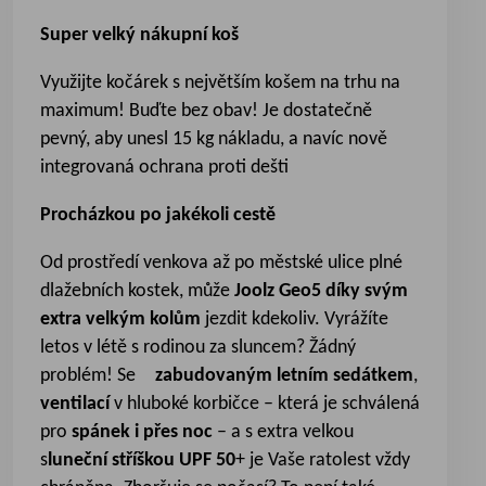
Super velký nákupní koš
Využijte kočárek s největším košem na trhu na
maximum! Buďte bez obav! Je dostatečně
pevný, aby unesl 15 kg nákladu, a navíc nově
integrovaná ochrana proti dešti
Procházkou po jakékoli cestě
Od prostředí venkova až po městské ulice plné
dlažebních kostek, může
Joolz Geo5 díky svým
extra velkým kolům
jezdit kdekoliv. Vyrážíte
letos v létě s rodinou za sluncem? Žádný
problém! Se
zabudovaným letním sedátkem
,
ventilací
v hluboké korbičce – která je schválená
pro
spánek i přes noc
– a s extra velkou
s
luneční stříškou UPF 50
+ je Vaše ratolest vždy