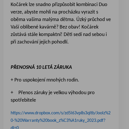
Kočárek lze snadno přizpůsobit kombinaci Duo
verze, abyste mohli na procházku vyrazit s
oběma vašima malýma dětma. Úzký průchod ve
Vaší oblíbené kavárně? Bez obav! Kočárek
zůstává stále kompaktní! Děti sedí nad sebou i
při zachování jejich pohodlí.
PŘENOSNÁ 10 LETÁ ZÁRUKA
+ Pro uspokojení mnohých rodin.
+ Přenos záruky je velkou výhodou pro
spotřebitele
https://www.dropbox.com/s/zd5l63vp8s3qltb/Joolz%2
0-%20Warranty%20book_z%C3%A1ruky_2023.pdf?
dl=0