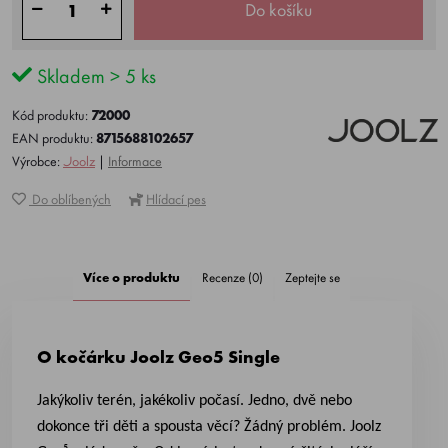
Do košíku
Skladem > 5 ks
Kód produktu:
72000
EAN produktu:
8715688102657
Výrobce:
Joolz
|
Informace
Do oblíbených
Hlídací pes
Více o produktu
Recenze (0)
Zeptejte se
O kočárku Joolz Geo5 Single
Jakýkoliv terén, jakékoliv počasí. Jedno, dvě nebo
dokonce tři děti a spousta věcí? Žádný problém. Joolz