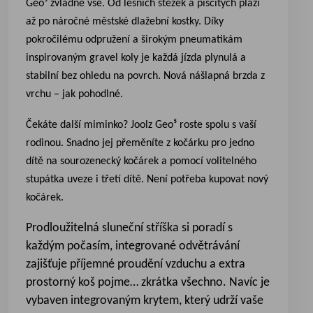
Geo⁵ zvládne vše. Od lesních stezek a písčitých pláží
až po náročné městské dlažební kostky. Díky
pokročilému odpružení a širokým pneumatikám
inspirovaným gravel koly je každá jízda plynulá a
stabilní bez ohledu na povrch. Nová nášlapná brzda z
vrchu – jak pohodlné.
Čekáte další miminko? Joolz Geo⁵ roste spolu s vaší
rodinou. Snadno jej přeměníte z kočárku pro jedno
dítě na sourozenecký kočárek a pomocí volitelného
stupátka uveze i třetí dítě. Není potřeba kupovat nový
kočárek.
Prodloužitelná sluneční stříška si poradí s
každým počasím, integrované odvětrávání
zajišťuje příjemné proudění vzduchu a extra
prostorný koš pojme… zkrátka všechno. Navíc je
vybaven integrovaným krytem, který udrží vaše