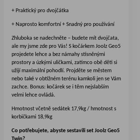
+ Praktický pro dvojčátka
+ Naprosto komfortní + Snadný pro používání
Zhluboka se nadechněte – budete mít dvojčata,
ale my jsme zde pro Vás! S kočárkem Joolz Geo5
projedete lehce a bez námahy stísněnými
prostory a úzkými uličkami, zatímco obě děti si
užijí maximální pohodlí. Projděte se městem
nebo také v obtížném terénu kamkoli jen se Vám
zachce. Bonus: kočárek se i těm nejslabším
velmi lehce ovládá.
Hmotnost včetně sedátek 17,9kg / hmotnost s
korbičkami 18,9kg
Co potřebujete, abyste sestavili set Joolz Geo5
Twin?