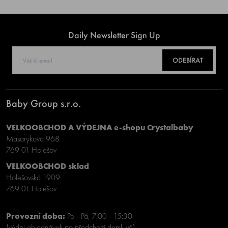
Daily Newsletter Sign Up
ODEBÍRAT
Baby Group s.r.o.
VELKOOBCHOD A VÝDEJNA e-shopu Crystalbaby
Masarykova 968
769 01 Holešov
VELKOOBCHOD sklad
Holešovská 1909
769 01 Holešov
Provozní doba:
Po - Pá, 7:00 - 15:30
(výdej objednávek po předchozí domluvě)