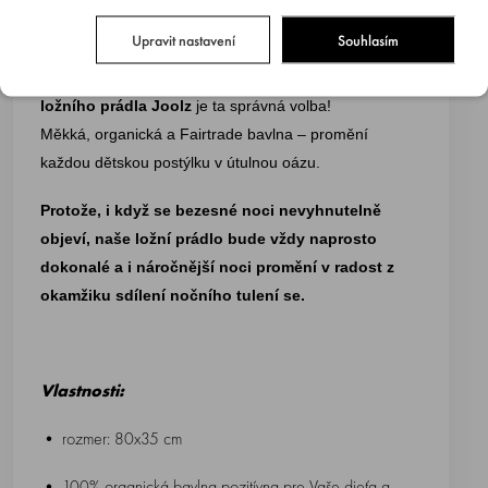
Hledáte ten nejlepší dárek?
Upravit nastavení
Souhlasím
Ať už je to na baby shower, oznámení těhotenství nebo
jen chcete potěšit unaveného rodiče :),
kolekce
ložního prádla Joolz
je ta správná volba!
Měkká, organická a Fairtrade bavlna – promění
každou dětskou postýlku v útulnou oázu.
Protože, i když se bezesné noci nevyhnutelně
objeví, naše ložní prádlo bude vždy naprosto
dokonalé a i náročnější noci promění v radost z
okamžiku sdílení nočního tulení se.
Vlastnosti:
• rozmer: 80x35 cm
• 100% organická bavlna pozitívna pre Vaše dieťa a