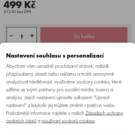
499 Kč
412 Kč bez DPH
Do košíku
Nastavení souhlasu s personalizací
Skladem > 5 ks
Abychom vám usnadnili procházení stránek, nabídli
Kód produktu:
365161
přizpůsobený obsah nebo reklamu a mohli anonymně
EAN produktu:
8715688098363
analyzovat návštěvnost, využíváme soubory cookies, které
Výrobce:
Joolz
|
Informace
sdílíme se svými partnery pro sociální média, inzerci a
Do oblíbených
Hlídací pes
analýzu. Jejich nastavení upravíte odkazem "Upravit
nastavení" a kdykoliv jej můžete změnit v patičce webu.
Podrobnější informace najdete v našich
Zásadách ochrany
Více o produktu
Recenze (0)
Zeptejte se
osobních údajů
a
používání souborů cookies
.