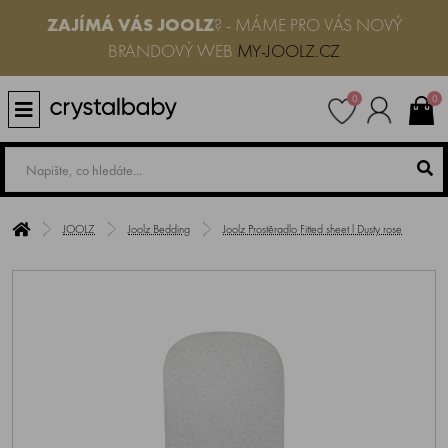
ZAJÍMÁ VÁS JOOLZ
? - MÁME PRO VÁS NOVÝ
BRANDOVÝ WEB
MY-JOOLZ.CZ
0
0
JOOLZ
Joolz Bedding
Joolz Prostěradlo Fitted sheet l Dusty rose