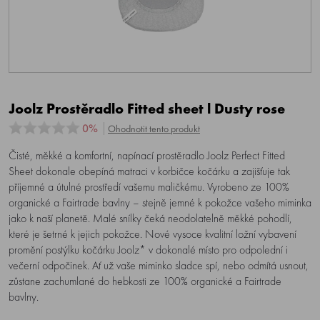
Joolz Prostěradlo Fitted sheet l Dusty rose
0%
Ohodnotit tento produkt
Čisté, měkké a komfortní, napínací prostěradlo Joolz Perfect Fitted
Sheet dokonale obepíná matraci v korbičce kočárku a zajišťuje tak
příjemné a útulné prostředí vašemu maličkému. Vyrobeno ze 100%
organické a Fairtrade bavlny – stejně jemné k pokožce vašeho miminka
jako k naší planetě. Malé snílky čeká neodolatelně měkké pohodlí,
které je šetrné k jejich pokožce. Nové vysoce kvalitní ložní vybavení
promění postýlku kočárku Joolz* v dokonalé místo pro odpolední i
večerní odpočinek. Ať už vaše miminko sladce spí, nebo odmítá usnout,
zůstane zachumlané do hebkosti ze 100% organické a Fairtrade
bavlny.