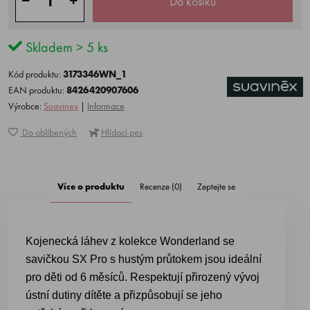
Do košíku
Skladem > 5 ks
Kód produktu:
3173346WN_1
EAN produktu:
8426420907606
Výrobce:
Suavinex
|
Informace
Do oblíbených
Hlídací pes
Více o produktu
Recenze (0)
Zeptejte se
Kojenecká láhev z kolekce Wonderland se
savičkou SX Pro s hustým průtokem jsou ideální
pro děti od 6 měsíců. Respektují přirozený vývoj
ústní dutiny dítěte a přizpůsobují se jeho