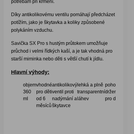
potřebám při krmení.
Díky antikolikovému ventilu pomáhají předcházet
potížím, jako je škytavka a koliky způsobené
polykáním vzduchu.
Savička SX Pro s hustým průtokem umožňuje
průchod i velmi řídkých kaší, a je tak vhodná pro
starší miminka nebo děti s větší chutí k jídlu.
Hlavní výhody:
objem
vhodné
antikolikový
lehká a plně
pohodlné
komp
360
pro děti
ventil proti
transparentní
držení
se 
ml
od 6
nadýmání a
láhev
pro dítě
sav
měsíců
škytavce
SX 
Sua
(kr
Zero