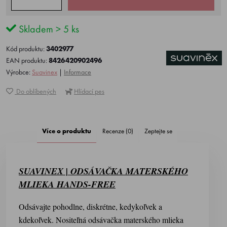
Skladem > 5 ks
Kód produktu:
3402977
EAN produktu:
8426420902496
Výrobce:
Suavinex
|
Informace
Do oblíbených
Hlídací pes
Více o produktu
Recenze (0)
Zeptejte se
SUAVINEX | ODSÁVAČKA MATERSKÉHO
MLIEKA HANDS-FREE
Odsávajte pohodlne, diskrétne, kedykoľvek a
kdekoľvek. Nositeľná odsávačka materského mlieka