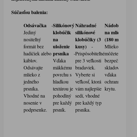
Súčasťou balenia:
Odsávačka
Silikónový
Náhradné
Nádobka
US
-
klobúčik
silikónové
na mlieko
nabí
Jediný
na
klobúčiky (3
(180 ml)
káb
nositeľný
-
uloženie
kusy)
formát bez
-
Mlieko
Nabí
prsníka
hadičiek alebo
-
Prispôsobiteľné
môžete
dom
káblov.
Vďaka
pre 3 veľkosti
bezpečne
prác
Odsávajte
mäkkému
bradaviek.
skladovať
aute.
mlieko z
povrchu s
Vyberte si
vďaka
jedného
hladkou
veľkosť, ktorá
ochrannému
prsníka.
textúrou je
vám najlepšie
krytu.
Vhodné na
pohodlný
sedí, vhodné
nosenie v
pre každý
pre každý typ
podprsenke.
prsník.
prsníka.