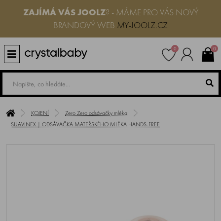
ZAJÍMÁ VÁS JOOLZ
? - MÁME PRO VÁS NOVÝ
BRANDOVÝ WEB
MY-JOOLZ.CZ
0
0
KOJENÍ
Zero Zero odsávačky mléka
SUAVINEX | ODSÁVAČKA MATEŘSKÉHO MLÉKA HANDS-FREE