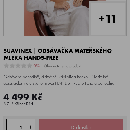
+11
SUAVINEX | ODSÁVAČKA MATEŘSKÉHO
MLÉKA HANDS-FREE
0%
Ohodnotit tento produkt
Odsávejte pohodlně, diskrétně, kdykoliv a kdekoli. Nositelná
odsávačka mateřského mléka HANDS-FREE je tichá a pohodlná.
4 499 Kč
3 718 Kč bez DPH
Do košíku