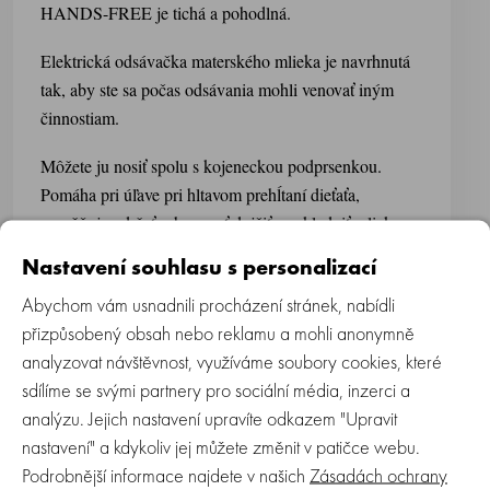
HANDS-FREE je tichá a pohodlná.
Elektrická odsávačka materského mlieka je navrhnutá
tak, aby ste sa počas odsávania mohli venovať iným
činnostiam.
Môžete ju nosiť spolu s kojeneckou podprsenkou.
Pomáha pri úľave pri hltavom prehĺtaní dieťaťa,
umožňuje udržať schopnosť dojčiť a uskladniť mlieko na
budúce kŕmenie, ak dôjde k odlúčeniu matky od
Nastavení souhlasu s personalizací
dieťaťa. Prístroj je určený len pre jednu užívateľku.
Abychom vám usnadnili procházení stránek, nabídli
Vlastnosti:
přizpůsobený obsah nebo reklamu a mohli anonymně
analyzovat návštěvnost, využíváme soubory cookies, které
3 režimy funkcií Memory
sdílíme se svými partnery pro sociální média, inzerci a
analýzu. Jejich nastavení upravíte odkazem "Upravit
Zapamätá si
Prispôsobuje odsávanie podľa
nastavení" a kdykoliv jej můžete změnit v patičce webu.
prispôsobený
zmien a potrieb v každej fáze
výber užívateľa.
dojčenia.
Podrobnější informace najdete v našich
Zásadách ochrany