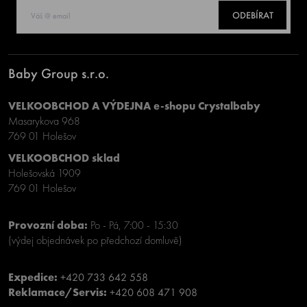
ODEBÍRAT
Baby Group s.r.o.
VELKOOBCHOD A VÝDEJNA e-shopu Crystalbaby
Masarykova 968
769 01 Holešov
VELKOOBCHOD sklad
Holešovská 1909
769 01 Holešov
Provozní doba:
Po - Pá, 7:00 - 15:30
(výdej objednávek po předchozí domluvě)
Expedice:
+420 733 642 558
Reklamace/Servis:
+420 608 471 908