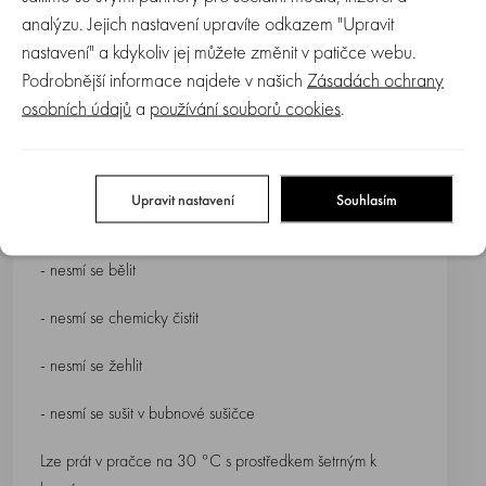
analýzu. Jejich nastavení upravíte odkazem "Upravit
- věk: od narození
nastavení" a kdykoliv jej můžete změnit v patičce webu.
Podrobnější informace najdete v našich
Zásadách ochrany
osobních údajů
a
používání souborů cookies
.
Hračky holandského výrobce Happy Horse jsou testované
a neobsahují toxické látky. Všechny produkty jsou vhodné
pro děti od narození.
Upravit nastavení
Souhlasím
- nesmí se bělit
- nesmí se chemicky čistit
- nesmí se žehlit
- nesmí se sušit v bubnové sušičce
Lze prát v pračce na 30 °C s prostředkem šetrným k