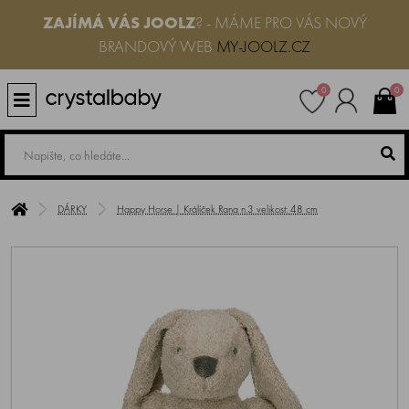
ZAJÍMÁ VÁS JOOLZ
? - MÁME PRO VÁS NOVÝ
BRANDOVÝ WEB
MY-JOOLZ.CZ
0
0
DÁRKY
Happy Horse | Králíček Rana n.3 velikost: 48 cm