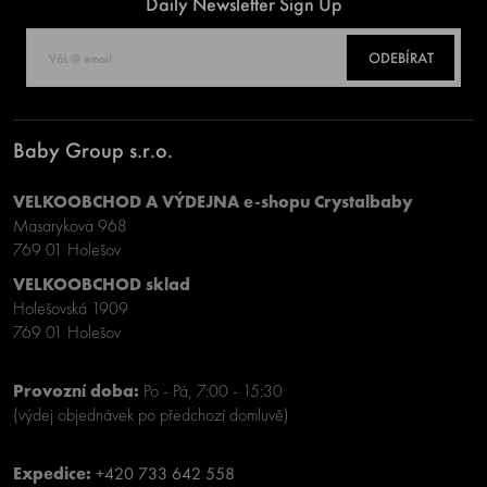
Daily Newsletter Sign Up
ODEBÍRAT
Baby Group s.r.o.
VELKOOBCHOD A VÝDEJNA e-shopu Crystalbaby
Masarykova 968
769 01 Holešov
VELKOOBCHOD sklad
Holešovská 1909
769 01 Holešov
Provozní doba:
Po - Pá, 7:00 - 15:30
(výdej objednávek po předchozí domluvě)
Expedice:
+420 733 642 558