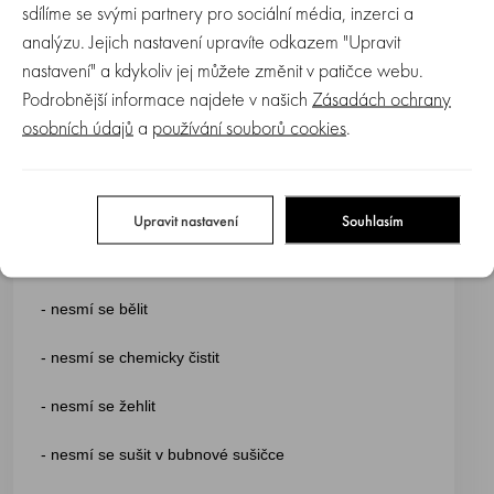
sdílíme se svými partnery pro sociální média, inzerci a
- balení: 1 ks
analýzu. Jejich nastavení upravíte odkazem "Upravit
- věk: od narození
nastavení" a kdykoliv jej můžete změnit v patičce webu.
Podrobnější informace najdete v našich
Zásadách ochrany
osobních údajů
a
používání souborů cookies
.
Hračky holandského výrobce Happy Horse jsou
testované a neobsahují toxické látky. Všechny produkty
jsou vhodné pro děti od narození.
Upravit nastavení
Souhlasím
- nesmí se bělit
- nesmí se chemicky čistit
- nesmí se žehlit
- nesmí se sušit v bubnové sušičce