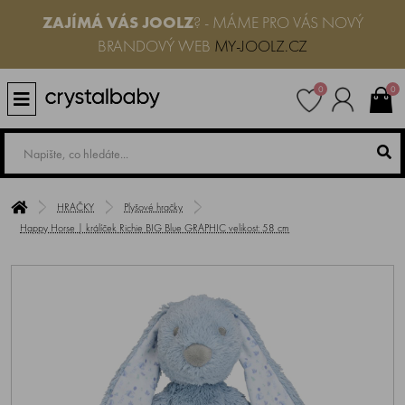
ZAJÍMÁ VÁS JOOLZ
? - MÁME PRO VÁS NOVÝ
BRANDOVÝ WEB
MY-JOOLZ.CZ
0
0
HRAČKY
Plyšové hračky
Happy Horse | králíček Richie BIG Blue GRAPHIC velikost: 58 cm