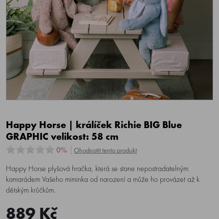
Happy Horse | králíček Richie BIG Blue
GRAPHIC velikost: 58 cm
0%
Ohodnotit tento produkt
Happy Horse plyšová hračka, která se stane nepostradatelným
kamarádem Vašeho miminka od narození a může ho provázet až k
dětským krůčkům.
889 Kč