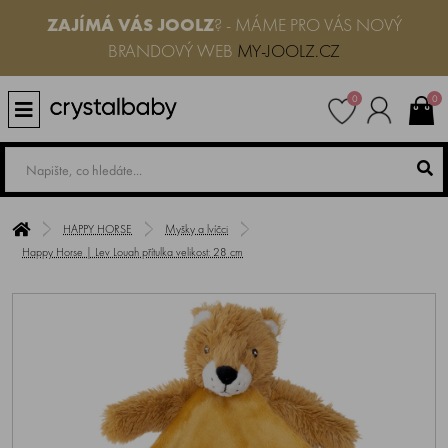
ZAJÍMÁ VÁS JOOLZ
? - MÁME PRO VÁS NOVÝ
BRANDOVÝ WEB
MY-JOOLZ.CZ
0
0
HAPPY HORSE
Myšky a lvíčci
Happy Horse | Lev Louah přítulka velikost: 28 cm