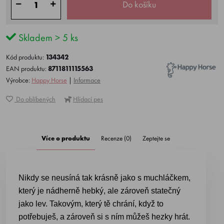
Do košíku
Skladem > 5 ks
Kód produktu:
134342
EAN produktu:
8711811115563
Výrobce:
Happy Horse
|
Informace
Do oblíbených
Hlídací pes
Více o produktu
Recenze (0)
Zeptejte se
Nikdy se neusíná tak krásně jako s muchláčkem,
který je nádherně hebký, ale zároveň statečný
jako lev. Takovým, který tě chrání, když to
potřebuješ, a zároveň si s ním můžeš hezky hrát.