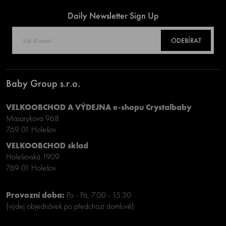
Daily Newsletter Sign Up
ODEBÍRAT
Baby Group s.r.o.
VELKOOBCHOD A VÝDEJNA e-shopu Crystalbaby
Masarykova 968
769 01 Holešov
VELKOOBCHOD sklad
Holešovská 1909
769 01 Holešov
Provozní doba:
Po - Pá, 7:00 - 15:30
(výdej objednávek po předchozí domluvě)