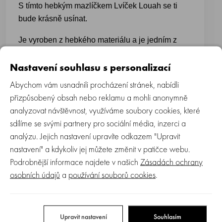
S tímto hebkým mazlíčkem Lvíček Louah se ti
bude krásně usínat.
Je vyroben z hebkého materiálu a je jedním z
prvních kamarádu miminka od narození. Dodává
dětem pocit bezpečí v postýlce i v kočárku. Děti
Nastavení souhlasu s personalizací
uklidňuje, když si před spaním mohou svého
Abychom vám usnadnili procházení stránek, nabídli
malého kamaráda muchlat ve svých ručkách,
přizpůsobený obsah nebo reklamu a mohli anonymně
nebo cumlat. Ve chvíli, kdy Vaše miminko už
vnímá jemné barvy a tvary, přítulka pobaví motivy
analyzovat návštěvnost, využíváme soubory cookies, které
veselých dětských kamarádů. Každé miminko
sdílíme se svými partnery pro sociální média, inzerci a
zaujmou.
analýzu. Jejich nastavení upravíte odkazem "Upravit
nastavení" a kdykoliv jej můžete změnit v patičce webu.
Podrobnější informace najdete v našich
Zásadách ochrany
osobních údajů
a
používání souborů cookies
.
- velikost: 28 cm
- materiál: 100% polyester
Upravit nastavení
Souhlasím
- výplň: 100% polyester